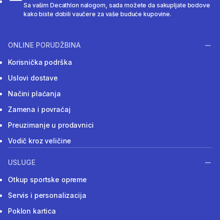
Sa vašim Decathlon nalogom, sada možete da sakupljate bodove
kako biste dobili vaučere za vaše buduće kupovine.
ONLINE PORUDŽBINA
Korisnička podrška
Uslovi dostave
Načini plaćanja
Zamena i povraćaj
Preuzimanje u prodavnici
Vodič kroz veličine
USLUGE
Otkup sportske opreme
Servis i personalizacija
Poklon kartica