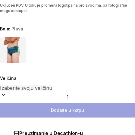
Uključen PDV. U toku je promena logotipa na proizvodima, pa fotografije
mogu odstupati.
Boja:
Plava
Choose a variant
Veličina
Izaberi količinu
Dodajte u korpu
Preuzimanje u Decathlon-u