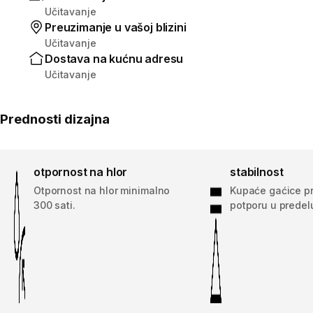
Učitavanje
Preuzimanje u vašoj blizini
Učitavanje
Dostava na kućnu adresu
Učitavanje
Prednosti dizajna
otpornost na hlor
stabilnost
Otpornost na hlor minimalno
Kupaće gaćice p
300 sati.
potporu u predel