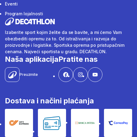
Eventi
Program lojalnosti
Izaberite sport kojim želite da se bavite, a mi ćemo Vam
obezbediti opremu za to. Od istraživanja i razvoja do
proizvodnje i logistike. Sportska oprema po pristupačnim
cenama. Najveći sportista u gradu. DECATHLON.
Naša aplikacija
Pratite nas
Preuzmite
Dostava i načini plaćanja
City Express
Bankovne kartice
Banka Intesa
Corvus