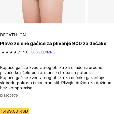
DECATHLON
Plavo zelene gaćice za plivanje 900 za dečake
4.6
65 RECENZIJE
4.6 od 5 zvezdica from 65 Recenzije
Kupaće gaćice kvadratnog oblika za mlade napredne
plivače koji žele performanse i treba im potpora.
Kupaće gaćice kvadratnog oblika za dečake garantuje
slobodu pokreta i moderan stil. Plivajte dužinu za dužinom
bez kompromisa!
ID
8920579
1.499,00 RSD