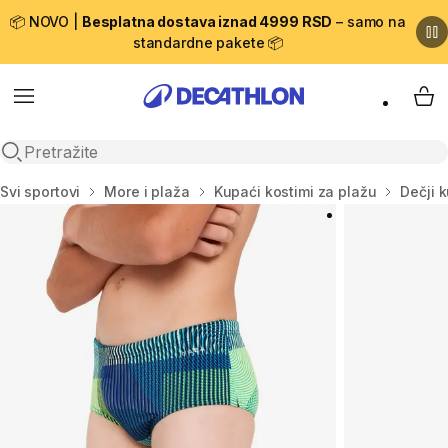
📦 NOVO |
Besplatna dostava iznad 4999 RSD
– samo na
standardne pakete 📦
Menu
My 
Open search
Početna stranica
Svi sportovi
More i plaža
Kupaći kostimi za plažu
Dečji 