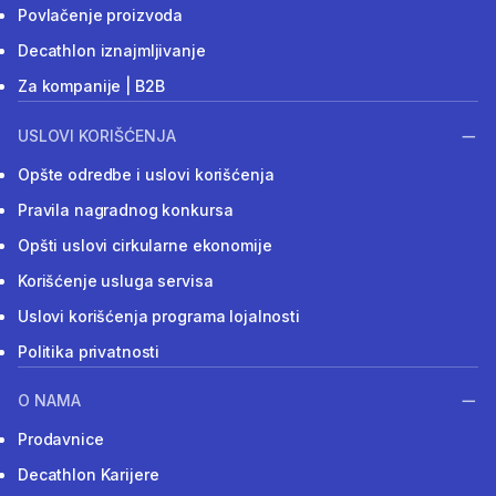
Povlačenje proizvoda
Decathlon iznajmljivanje
Za kompanije | B2B
USLOVI KORIŠĆENJA
Opšte odredbe i uslovi korišćenja
Pravila nagradnog konkursa
Opšti uslovi cirkularne ekonomije
Korišćenje usluga servisa
Uslovi korišćenja programa lojalnosti
Politika privatnosti
O NAMA
Prodavnice
Decathlon Karijere