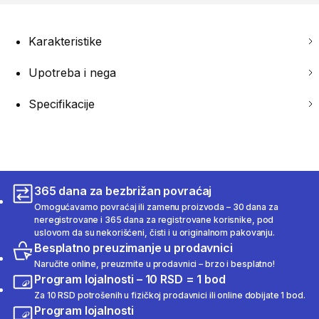
Karakteristike
Upotreba i nega
Specifikacije
365 dana za bezbrižan povraćaj
Omogućavamo povraćaj ili zamenu proizvoda – 30 dana za
neregistrovane i 365 dana za registrovane korisnike, pod
uslovom da su nekorišćeni, čisti i u originalnom pakovanju.
Besplatno preuzimanje u prodavnici
Naručite online, preuzmite u prodavnici – brzo i besplatno!
Program lojalnosti – 10 RSD = 1 bod
Za 10 RSD potrošenih u fizičkoj prodavnici ili online dobijate 1 bod.
Program lojalnosti