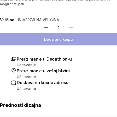
mogu odstupati.
Veličina :
UNIVERZALNA VELIČINA
Izaberi količinu
Dodajte u korpu
Preuzimanje u Decathlon-u
Učitavanje
Preuzimanje u vašoj blizini
Učitavanje
Dostava na kućnu adresu
Učitavanje
Prednosti dizajna