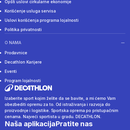
Opšti uslovi cirkularne ekonomije
Korišćenje usluga servisa
Uslovi korišćenja programa lojalnosti
Politika privatnosti
O NAMA
Prodavnice
Decathlon Karijere
Eventi
Program lojalnosti
Izaberite sport kojim želite da se bavite, a mi ćemo Vam
obezbediti opremu za to. Od istraživanja i razvoja do
proizvodnje i logistike. Sportska oprema po pristupačnim
cenama. Najveći sportista u gradu. DECATHLON.
Naša aplikacija
Pratite nas