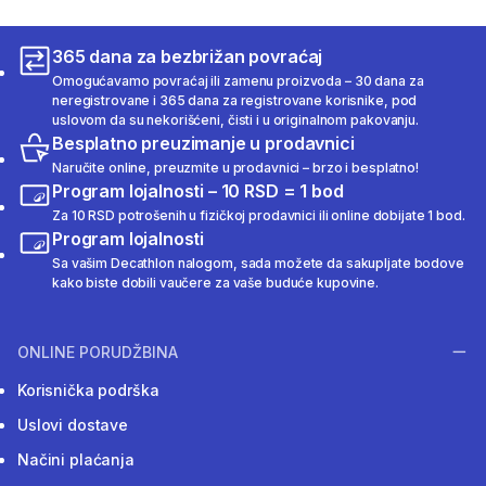
365 dana za bezbrižan povraćaj
Omogućavamo povraćaj ili zamenu proizvoda – 30 dana za
neregistrovane i 365 dana za registrovane korisnike, pod
uslovom da su nekorišćeni, čisti i u originalnom pakovanju.
Besplatno preuzimanje u prodavnici
Naručite online, preuzmite u prodavnici – brzo i besplatno!
Program lojalnosti – 10 RSD = 1 bod
Za 10 RSD potrošenih u fizičkoj prodavnici ili online dobijate 1 bod.
Program lojalnosti
Sa vašim Decathlon nalogom, sada možete da sakupljate bodove
kako biste dobili vaučere za vaše buduće kupovine.
ONLINE PORUDŽBINA
Korisnička podrška
Uslovi dostave
Načini plaćanja