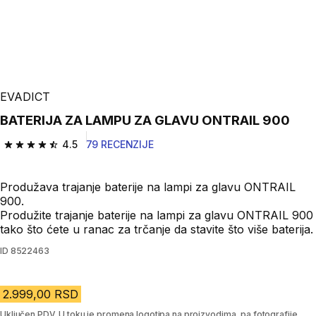
EVADICT
BATERIJA ZA LAMPU ZA GLAVU ONTRAIL 900
4.5
79 RECENZIJE
4.5 od 5 zvezdica from 79 Recenzije
Produžava trajanje baterije na lampi za glavu ONTRAIL
900.
Produžite trajanje baterije na lampi za glavu ONTRAIL 900
tako što ćete u ranac za trčanje da stavite što više baterija.
ID
8522463
2.999,00 RSD
Uključen PDV. U toku je promena logotipa na proizvodima, pa fotografije