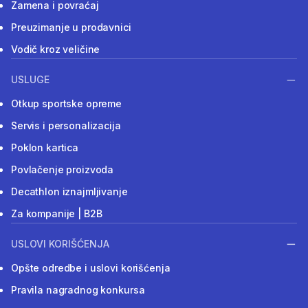
Zamena i povraćaj
Preuzimanje u prodavnici
Vodič kroz veličine
USLUGE
Otkup sportske opreme
Servis i personalizacija
Poklon kartica
Povlačenje proizvoda
Decathlon iznajmljivanje
Za kompanije | B2B
USLOVI KORIŠĆENJA
Opšte odredbe i uslovi korišćenja
Pravila nagradnog konkursa