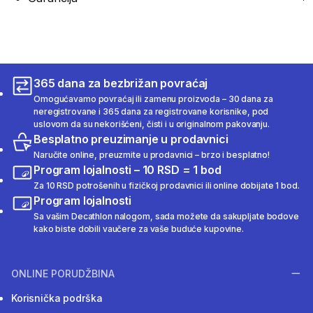
365 dana za bezbrižan povraćaj
Omogućavamo povraćaj ili zamenu proizvoda – 30 dana za
neregistrovane i 365 dana za registrovane korisnike, pod
uslovom da su nekorišćeni, čisti i u originalnom pakovanju.
Besplatno preuzimanje u prodavnici
Naručite online, preuzmite u prodavnici – brzo i besplatno!
Program lojalnosti – 10 RSD = 1 bod
Za 10 RSD potrošenih u fizičkoj prodavnici ili online dobijate 1 bod.
Program lojalnosti
Sa vašim Decathlon nalogom, sada možete da sakupljate bodove
kako biste dobili vaučere za vaše buduće kupovine.
ONLINE PORUDŽBINA
Korisnička podrška