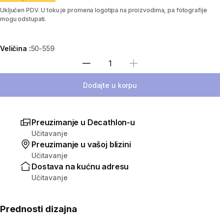
Uključen PDV. U toku je promena logotipa na proizvodima, pa fotografije
mogu odstupati.
Veličina :
50-559
Izaberi količinu
Dodajte u korpu
Preuzimanje u Decathlon-u
Učitavanje
Preuzimanje u vašoj blizini
Učitavanje
Dostava na kućnu adresu
Učitavanje
Prednosti dizajna