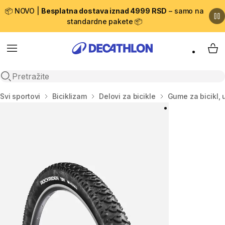
📦 NOVO |
Besplatna dostava iznad 4999 RSD
– samo na
standardne pakete 📦
Menu
My 
Open search
Početna stranica
Svi sportovi
Biciklizam
Delovi za bicikle
Gume za bicikl, 