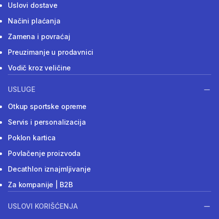
Uslovi dostave
Načini plaćanja
Zamena i povraćaj
Preuzimanje u prodavnici
Vodič kroz veličine
USLUGE
Otkup sportske opreme
Servis i personalizacija
Poklon kartica
Povlačenje proizvoda
Decathlon iznajmljivanje
Za kompanije | B2B
USLOVI KORIŠĆENJA