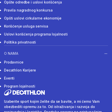
Opšte odredbe i uslovi korišćenja
Pravila nagradnog konkursa
Opšti uslovi cirkularne ekonomije
Korišćenje usluga servisa
Uslovi korišćenja programa lojalnosti
Politika privatnosti
O NAMA
Prodavnice
Decathlon Karijere
Eventi
Program lojalnosti
Izaberite sport kojim želite da se bavite, a mi ćemo Vam
obezbediti opremu za to. Od istraživanja i razvoja do
proizvodnje i logistike. Sportska oprema po pristupačnim