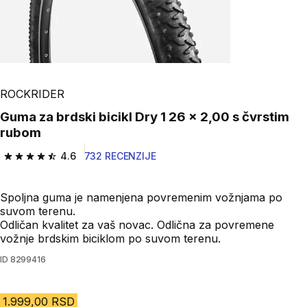
ROCKRIDER
Guma za brdski bicikl Dry 1 26 x 2,00 s čvrstim
rubom
4.6
732 RECENZIJE
4.6 od 5 zvezdica from 732 Recenzije
Spoljna guma je namenjena povremenim vožnjama po
suvom terenu.
Odličan kvalitet za vaš novac. Odlična za povremene
vožnje brdskim biciklom po suvom terenu.
ID
8299416
1.999,00 RSD