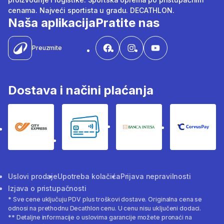
cenama. Najveći sportista u gradu. DECATHLON.
Naša aplikacija
Pratite nas
Preuzmite
Dostava i načini plaćanja
City Express
Bankovne kartice
Banka Intesa
Corvus
Uslovi prodaje
Upotreba kolačića
Prijava nepravilnosti
Izjava o pristupačnosti
* Sve cene uključuju PDV plus troškovi dostave. Originalna cena se
odnosi na prethodnu Decathlon cenu. U cenu nisu uključeni dodaci.
** Detaljne informacije o uslovima garancije možete pronaći na