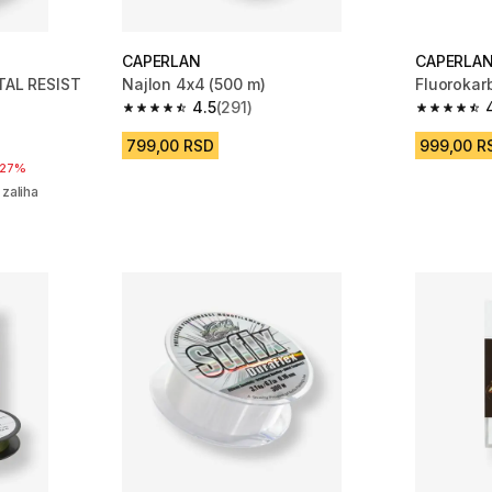
CAPERLAN
CAPERLA
STAL RESIST
Najlon 4x4 (500 m)
Fluoroka
4.5
(291)
4.5 od 5 zvezdica from 291 Recenzije
4.6 od 5 
m 806 Recenzije
799,00 RSD
999,00 R
iženja
27%
 zaliha