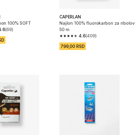
N
CAPERLAN
rbon 100% SOFT
Najlon 100% fluorokarbon za ribolov
4.6
(69)
50 m
zvezdica from 69 Recenzije
4.6
(409)
4.6 od 5 zvezdica from 409 Recenzi
SD
799,00 RSD