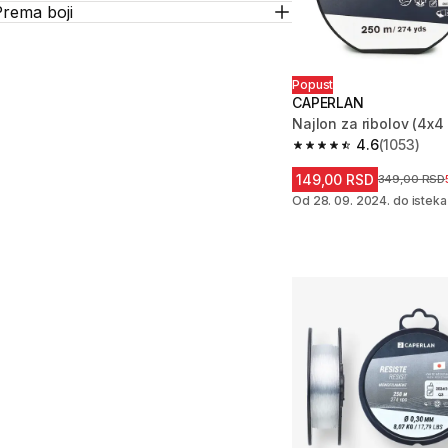
Prema boji
Popust
CAPERLAN
Najlon za ribolov (4x4
4.6
(1053)
4.6 od 5 zvezdica fro
149,00 RSD
Cena pre sni
349,00 RSD
Od 28. 09. 2024. do isteka