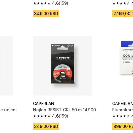
4.6
(159)
 159 Recenzije
4.6 od 5 zvezdica from 159 Recenzije
4.7 od 5 
349,00 RSD
2.199,00
CAPERLAN
CAPERLA
ne udice
Najlon RESIST CRL 50 m 14/100
Fluoroka
4.6
(159)
m 418 Recenzije
4.6 od 5 zvezdica from 159 Recenzije
4.3 od 5 
349,00 RSD
899,00 R