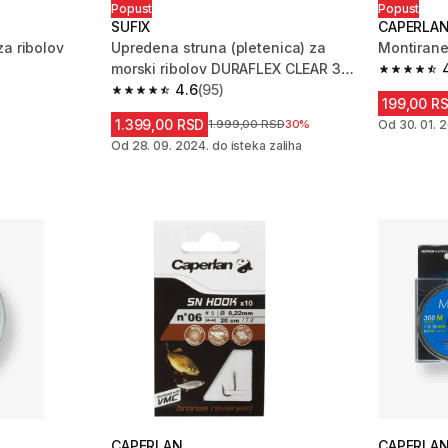
Popust
Popust
SUFIX
CAPERLA
a ribolov
Upredena struna (pletenica) za
Montirane
morski ribolov DURAFLEX CLEAR 300
4.7 od 5 
m
4.6
(95)
m 355 Recenzije
4.6 od 5 zvezdica from 95 Recenzije
199,00 R
1.399,00 RSD
Cena pre sniženja
1.999,00 RSD
30%
Od 30. 01. 2
Od 28. 09. 2024. do isteka zaliha
CAPERLAN
CAPERLA