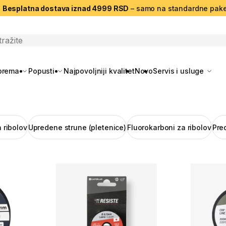
|
Besplatna dostava iznad 4999 RSD
– samo na standardne pake
search
oprema
Popusti
Najpovoljniji kvalitet
Novo
Servis i usluge
a ribolov
Upredene strune (pletenice)
Fluorokarboni za ribolov
Pred