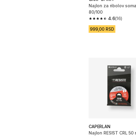
Najlon za ribolov som
80/100
4.6
(16)
4.6 od 5 zvezdica from
999,00 RSD
CAPERLAN
Najlon RESIST CRL 50 