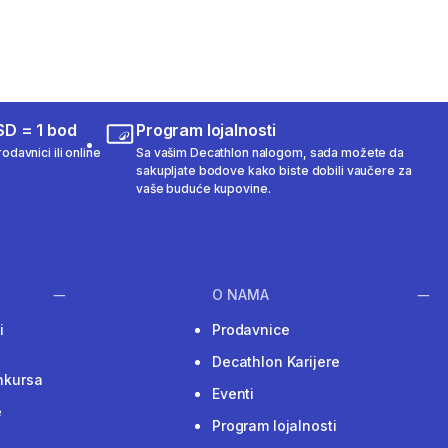
SD = 1 bod
Program lojalnosti
odavnici ili online
Sa vašim Decathlon nalogom, sada možete da
sakupljate bodove kako biste dobili vaučere za
vaše buduće kupovine.
O NAMA
i
Prodavnice
Decathlon Karijere
nkursa
Eventi
e
Program lojalnosti