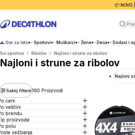
📦 NOVO 
Open 
🌊 Sve za leto
Sportovi
Muškarci
Žene
Deca
Dodaci i 
Početna stranica
Svi sportovi
Ribolov
Najloni i strune za ribolov
Najloni i strune za ribolov
Najloni z
160 Proizvodi
Sakrij filtere
Po ceni
o veličini
Po brendu
Tip proizvoda
Po polu
Posle vežbanja