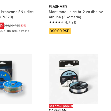
N
FLASHMER
 bronzane SN udice
Montirane udice br. 2 za ribolov
4.7
(329)
arbuna (3 komada)
zvezdica from 329 Recenzije
4.7
(21)
4.7 od 5 zvezdica from 21 Recenzije
SD
Cena pre sniženja
299,00 RSD
33%
399,00 RSD
025. do isteka zaliha
Sezonski popust
N
CAPERLAN