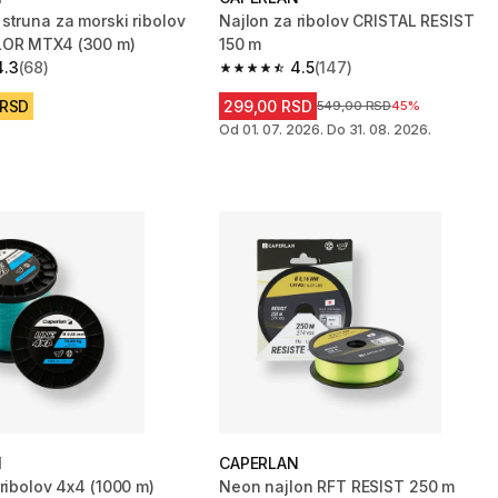
struna za morski ribolov
Najlon za ribolov CRISTAL RESIST
OR MTX4 (300 m)
150 m
4.3
(68)
4.5
(147)
zvezdica from 68 Recenzije
4.5 od 5 zvezdica from 147 Recenzij
 RSD
299,00 RSD
Cena pre sniženja
549,00 RSD
45%
Od 01. 07. 2026. Do 31. 08. 2026.
N
CAPERLAN
ribolov 4x4 (1000 m)
Neon najlon RFT RESIST 250 m