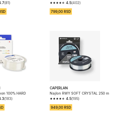
4.7
(81)
4.5
(402)
zvezdica from 81 Recenzije
4.5 od 5 zvezdica from 402 Recenzi
 RSD
799,00 RSD
N
CAPERLAN
rbon 100% HARD
Najlon RWY SOFT CRYSTAL 250 m
4.3
(183)
4.5
(195)
zvezdica from 183 Recenzije
4.5 od 5 zvezdica from 195 Recenzij
SD
949,00 RSD