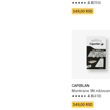
4.6
(159)
4.6 od 5 zvezdica from
349,00 RSD
CAPERLAN
Montirane SN niklova
4.6
(418)
4.6 od 5 zvezdica fro
349,00 RSD