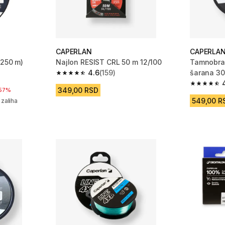
CAPERLAN
CAPERLA
 250 m)
Najlon RESIST CRL 50 m 12/100
Tamnobrao
4.6
(159)
šarana 3
m 1053 Recenzije
4.6 od 5 zvezdica from 159 Recenzije
4.7 od 5 
349,00 RSD
ženja
57%
549,00 R
 zaliha