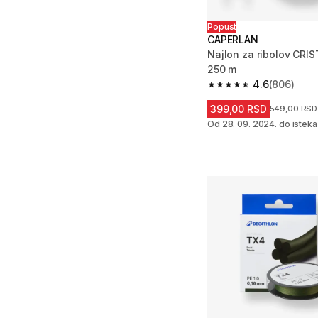
Popust
CAPERLAN
Najlon za ribolov CRI
250 m
4.6
(806)
4.6 od 5 zvezdica fro
399,00 RSD
Cena pre sn
549,00 RSD
Od 28. 09. 2024. do isteka