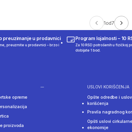
1
od
7
o preuzimanje u prodavnici
Program lojalnosti – 10 R
ine, preuzmite u prodavnici – brzo i
Za 10 RSD potrošenih u fizičkoj pr
dobijate 1 bod.
USLOVI KORIŠĆENJA
ortske opreme
Opšte odredbe i uslov
korišćenja
ersonalizacija
Pravila nagradnog ko
rtica
Opšti uslovi cirkularn
e proizvoda
ekonomije