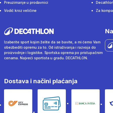
Preuzimanje u prodavnici
Decathlon
Vodič kroz veličine
Za kompan
Na
Izaberite sport kojim želite da se bavite, a mi ćemo Vam
obezbediti opremu za to. Od istraživanja i razvoja do
proizvodnje i logistike. Sportska oprema po pristupačnim
cenama. Najveći sportista u gradu. DECATHLON.
Dostava i načini plaćanja
City Express
Bankovne kartice
Banka Intesa