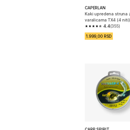
CAPERLAN
Kaki upredena struna z
varalicama TX4 (4 niti)
4.4
(355)
4.4 od 5 zvezdica fro
1.999,00 RSD
CARP SPIRIT