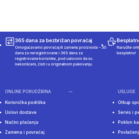
365 dana za bezbrižan povraćaj
Besplatn
Omogućavamo povraćaj ili zamenu proizvoda – 30
Naručite onl
dana za neregistrovane i 365 dana za
besplatno!
registrovane korisnike, pod uslovom da su
nekorišćeni, čisti i u originalnom pakovanju.
ONLINE PORUDŽBINA
USLUGE
Korisnička podrška
Otkup sp
Uslovi dostave
Servis i p
Načini plaćanja
Poklon ka
Zamena i povraćaj
Povlačenj