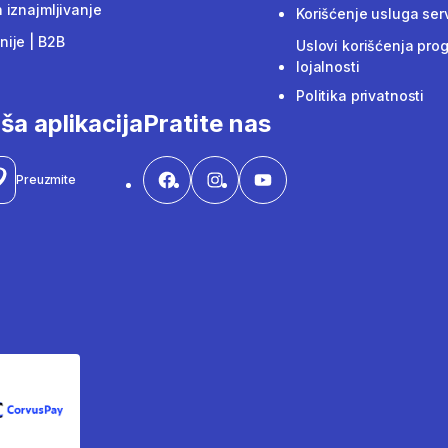
 iznajmljivanje
Korišćenje usluga ser
ije | B2B
Uslovi korišćenja pro
lojalnosti
Politika privatnosti
ša aplikacija
Pratite nas
Preuzmite
CorvusPay