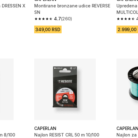
a DRESSEN X
Montirane bronzane udice REVERSE
Upredena 
SN
MULTICOL
4.7
(260)
 16 Recenzije
4.7 od 5 zvezdica from 260 Recenzije
4.3 od 5 
349,00 RSD
2.999,00
CAPERLAN
CAPERLA
m 8/100
Najlon RESIST CRL 50 m 10/100
Najlon za 