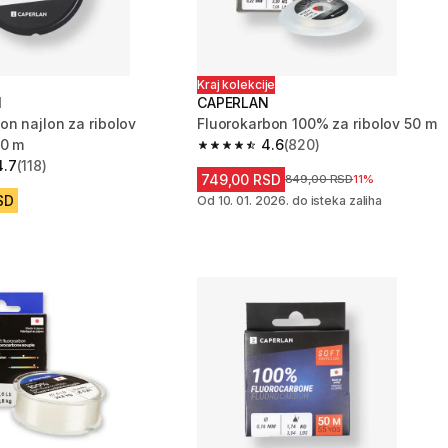
Kraj kolekcije
N
CAPERLAN
n najlon za ribolov
Fluorokarbon 100% za ribolov 50 m
00 m
4.6
(820)
4.6 od 5 zvezdica from 820 Recenzi
4.7
(118)
zvezdica from 118 Recenzije
749,00 RSD
Cena pre sniženja
849,00 RSD
11%
SD
Od 10. 01. 2026. do isteka zaliha