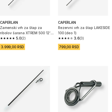
CAPERLAN
CAPERLAN
Zamenski vrh za štap za
Rezervni vrh za štap LAKESIDE
ribolov šarana XTREM 500 12'
100 (deo 1)
(360 cm)
5.0
(2)
3.6
(3)
5.0 od 5 zvezdica from 2 Recenzije
3.6 od 5 zvezdica from 3 Recen
3.999,00 RSD
799,00 RSD