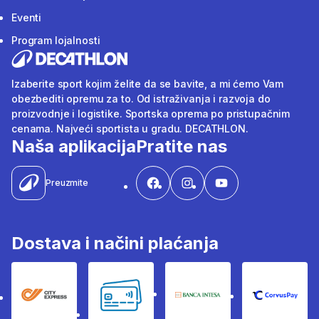
Eventi
Program lojalnosti
Izaberite sport kojim želite da se bavite, a mi ćemo Vam
obezbediti opremu za to. Od istraživanja i razvoja do
proizvodnje i logistike. Sportska oprema po pristupačnim
cenama. Najveći sportista u gradu. DECATHLON.
Naša aplikacija
Pratite nas
Preuzmite
Dostava i načini plaćanja
City Express
Bankovne kartice
Banka Intesa
Corvus