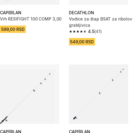
CAPERLAN
DECATHLON
Vrh RESIFIGHT 100 COMP 3,00
Vođice za štap BSAT za ribolov
grabljivica
599,00 RSD
4.5
(41)
4.5 od 5 zvezdica from 41 Rece
549,00 RSD
CAPERLAN
CAPERLAN