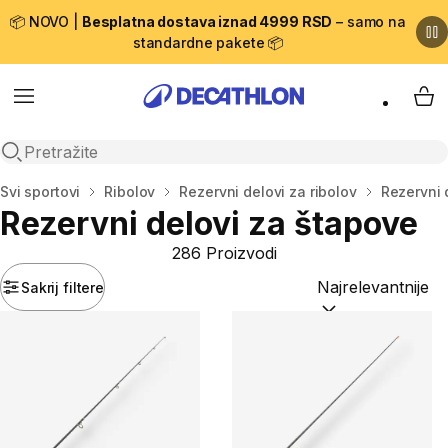
📦 NOVO |
Besplatna dostava iznad 4999 RSD
– samo na
standardne pakete 📦
Menu
My 
Open search
Početna stranica
Svi sportovi
Ribolov
Rezervni delovi za ribolov
Rezervni 
Rezervni delovi za štapove
286 Proizvodi
Sakrij filtere
Sortiraj po:
(option