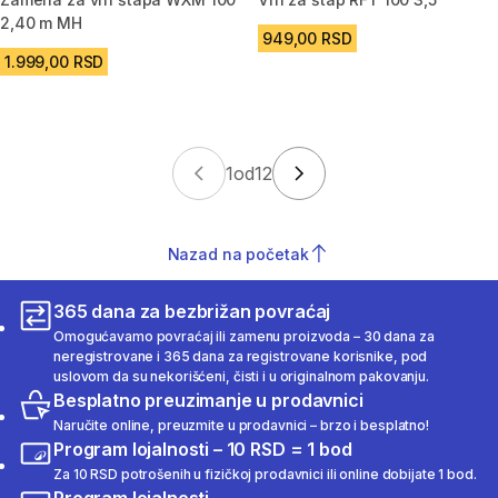
2,40 m MH
949,00 RSD
1.999,00 RSD
1
od
12
Nazad na početak
365 dana za bezbrižan povraćaj
Omogućavamo povraćaj ili zamenu proizvoda – 30 dana za
neregistrovane i 365 dana za registrovane korisnike, pod
uslovom da su nekorišćeni, čisti i u originalnom pakovanju.
Besplatno preuzimanje u prodavnici
Naručite online, preuzmite u prodavnici – brzo i besplatno!
Program lojalnosti – 10 RSD = 1 bod
Za 10 RSD potrošenih u fizičkoj prodavnici ili online dobijate 1 bod.