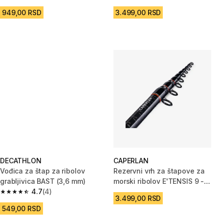
4.0 od 5 zvezdica from 1 Recenzije
4.9 od 5 zvezdica from 14 Rece
949,00 RSD
3.499,00 RSD
DECATHLON
CAPERLAN
Vođica za štap za ribolov
Rezervni vrh za štapove za
grabljivica BAST (3,6 mm)
morski ribolov E'TENSIS 9 -
4.7
(4)
500, 600 i 700
4.7 od 5 zvezdica from 4 Recenzije
3.499,00 RSD
549,00 RSD