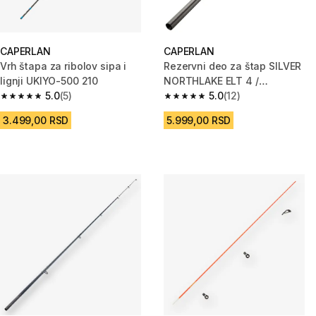
CAPERLAN
CAPERLAN
Vrh štapa za ribolov sipa i
Rezervni deo za štap SILVER
lignji UKIYO-500 210
NORTHLAKE ELT 4 /
5.0
(5)
NORTHLAKE 500 br. 3
5.0
(12)
5.0 od 5 zvezdica from 5 Recenzije
5.0 od 5 zvezdica from 12 Rece
3.499,00 RSD
5.999,00 RSD