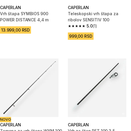
CAPERLAN
CAPERLAN
Vrh štapa SYMBIOS 900
Teleskopski vrh štapa za
POWER DISTANCE 4,4 m
ribolov SENSITIV 100
5.0
(1)
5.0 od 5 zvezdica from 1 Recenz
13.999,00 RSD
999,00 RSD
NOVO
CAPERLAN
CAPERLAN
Zamena za vrh štapa WXM 100
Vrh za štap RFT 100 3,5