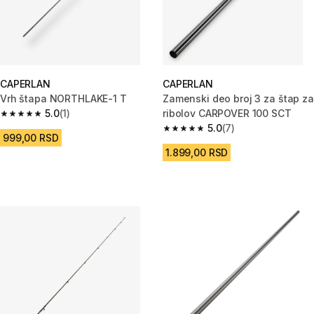
CAPERLAN
CAPERLAN
Vrh štapa NORTHLAKE-1 T
Zamenski deo broj 3 za štap za
5.0
(1)
ribolov CARPOVER 100 SCT
5.0 od 5 zvezdica from 1 Recenzije
5.0
(7)
5.0 od 5 zvezdica from 7 Recen
999,00 RSD
1.899,00 RSD