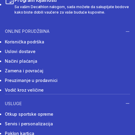
Program lojalnosti
Sa vašim Decathlon nalogom, sada možete da sakupljate bodove
kako biste dobili vaučere za vaše buduće kupovine.
ONLINE PORUDŽBINA
Korisnička podrška
Uslovi dostave
Načini plaćanja
Zamena i povraćaj
Preuzimanje u prodavnici
Vodič kroz veličine
USLUGE
Otkup sportske opreme
Servis i personalizacija
Poklon kartica