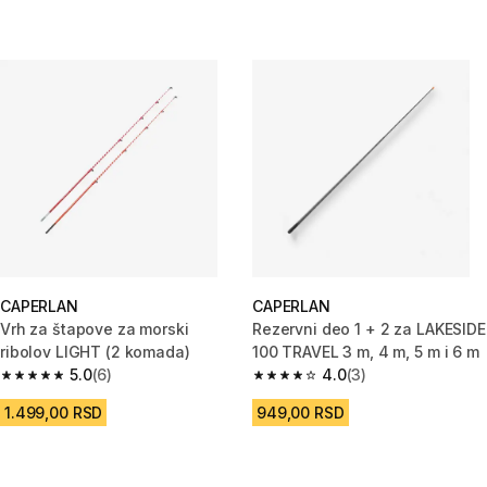
CAPERLAN
CAPERLAN
Vrh za štapove za morski
Rezervni deo 1 + 2 za LAKESIDE
ribolov LIGHT (2 komada)
100 TRAVEL 3 m, 4 m, 5 m i 6 m
5.0
(6)
4.0
(3)
5.0 od 5 zvezdica from 6 Recenzije
4.0 od 5 zvezdica from 3 Recen
1.499,00 RSD
949,00 RSD