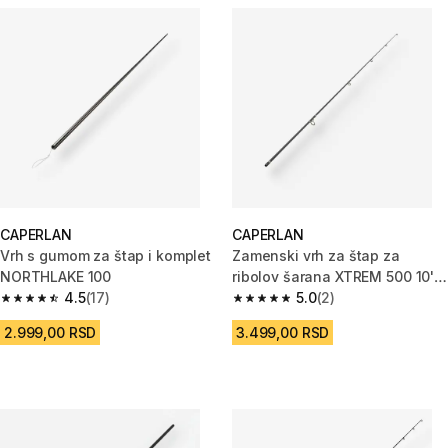
CAPERLAN
CAPERLAN
Vrh s gumom za štap i komplet
Zamenski vrh za štap za
NORTHLAKE 100
ribolov šarana XTREM 500 10'
4.5
(17)
(300 cm)
5.0
(2)
4.5 od 5 zvezdica from 17 Recenzije
5.0 od 5 zvezdica from 2 Recen
2.999,00 RSD
3.499,00 RSD