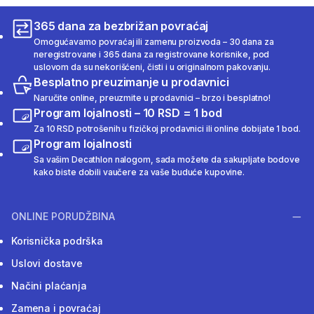
365 dana za bezbrižan povraćaj
Omogućavamo povraćaj ili zamenu proizvoda – 30 dana za
neregistrovane i 365 dana za registrovane korisnike, pod
uslovom da su nekorišćeni, čisti i u originalnom pakovanju.
Besplatno preuzimanje u prodavnici
Naručite online, preuzmite u prodavnici – brzo i besplatno!
Program lojalnosti – 10 RSD = 1 bod
Za 10 RSD potrošenih u fizičkoj prodavnici ili online dobijate 1 bod.
Program lojalnosti
Sa vašim Decathlon nalogom, sada možete da sakupljate bodove
kako biste dobili vaučere za vaše buduće kupovine.
ONLINE PORUDŽBINA
Korisnička podrška
Uslovi dostave
Načini plaćanja
Zamena i povraćaj