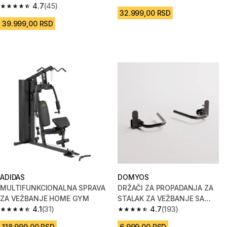
4.7
(45)
4.7 od 5 zvezdica from 45 Recenzije
32.999,00 RSD
39.999,00 RSD
ADIDAS
DOMYOS
MULTIFUNKCIONALNA SPRAVA
DRŽAČI ZA PROPADANJA ZA
ZA VEŽBANJE HOME GYM
STALAK ZA VEŽBANJE SA
4.1
(31)
TEGOVIMA - PAR
4.7
(193)
4.1 od 5 zvezdica from 31 Recenzije
4.7 od 5 zvezdica from 193 Rec
118.999,00 RSD
6.999,00 RSD