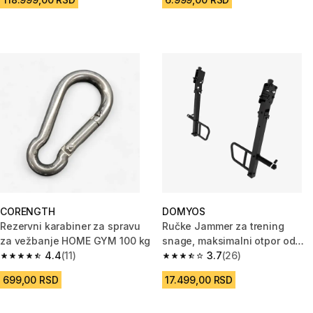
CORENGTH
DOMYOS
Rezervni karabiner za spravu
Ručke Jammer za trening
za vežbanje HOME GYM 100 kg
snage, maksimalni otpor od
4.4
(11)
100 kg po ručki
3.7
(26)
4.4 od 5 zvezdica from 11 Recenzije
3.7 od 5 zvezdica from 26 Rece
699,00 RSD
17.499,00 RSD