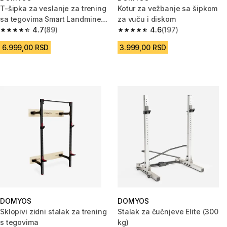
T-šipka za veslanje za trening
Kotur za vežbanje sa šipkom
sa tegovima Smart Landmine
za vuču i diskom
sa ili bez stalka
4.7
(89)
4.6
(197)
4.7 od 5 zvezdica from 89 Recenzije
4.6 od 5 zvezdica from 197 Rec
6.999,00 RSD
3.999,00 RSD
DOMYOS
DOMYOS
Sklopivi zidni stalak za trening
Stalak za čučnjeve Elite (300
s tegovima
kg)