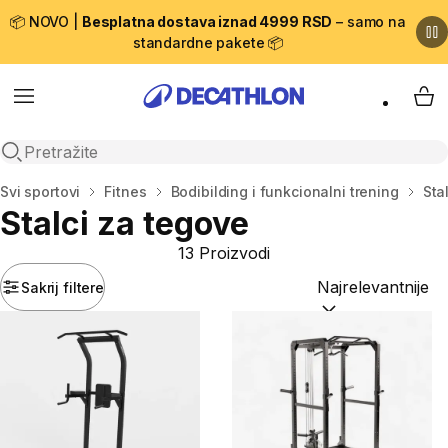
📦 NOVO |
Besplatna dostava iznad 4999 RSD
– samo na
standardne pakete 📦
Menu
My 
Open search
Početna stranica
Svi sportovi
Fitnes
Bodibilding i funkcionalni trening
Sta
Stalci za tegove
13 Proizvodi
Sakrij filtere
Sortiraj po:
(option