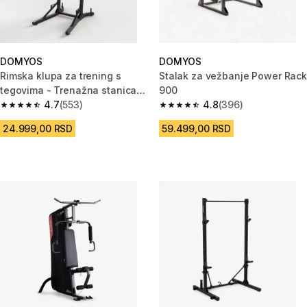
DOMYOS
DOMYOS
Rimska klupa za trening s
Stalak za vežbanje Power Rack
tegovima - Trenažna stanica
900
900
4.7
(553)
4.8
(396)
4.7 od 5 zvezdica from 553 Recenzije
4.8 od 5 zvezdica from 396 Rec
24.999,00 RSD
59.499,00 RSD