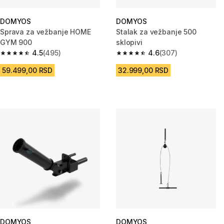
DOMYOS
DOMYOS
Sprava za vežbanje HOME
Stalak za vežbanje 500
GYM 900
sklopivi
4.5
(495)
4.6
(307)
4.5 od 5 zvezdica from 495 Recenzije
4.6 od 5 zvezdica from 307 Rec
59.499,00 RSD
32.999,00 RSD
DOMYOS
DOMYOS