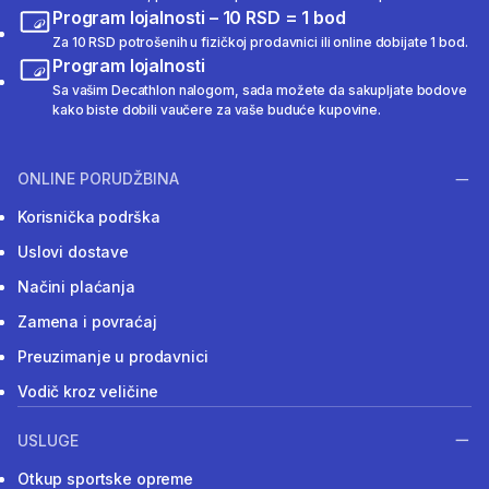
Program lojalnosti – 10 RSD = 1 bod
Za 10 RSD potrošenih u fizičkoj prodavnici ili online dobijate 1 bod.
Program lojalnosti
Sa vašim Decathlon nalogom, sada možete da sakupljate bodove
kako biste dobili vaučere za vaše buduće kupovine.
ONLINE PORUDŽBINA
Korisnička podrška
Uslovi dostave
Načini plaćanja
Zamena i povraćaj
Preuzimanje u prodavnici
Vodič kroz veličine
USLUGE
Otkup sportske opreme