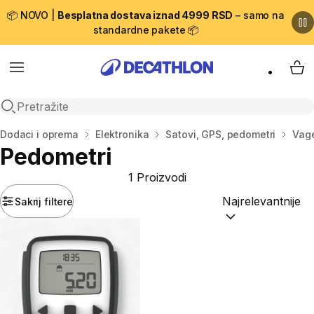
📦 NOVO |
Besplatna dostava iznad 4999 RSD
– samo na
standardne pakete 📦
Menu
My 
Open search
Početna stranica
Dodaci i oprema
Elektronika
Satovi, GPS, pedometri
Vage
Pedometri
1 Proizvodi
Sakrij filtere
Sortiraj po:
(option