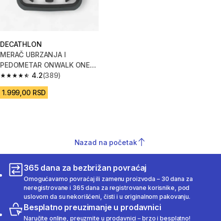
DECATHLON
MERAČ UBRZANJA I
PEDOMETAR ONWALK ONE
PLUS
4.2
(389)
4.2 od 5 zvezdica from 389 Recenzije
1.999,00 RSD
Nazad na početak
365 dana za bezbrižan povraćaj
Omogućavamo povraćaj ili zamenu proizvoda – 30 dana za
neregistrovane i 365 dana za registrovane korisnike, pod
uslovom da su nekorišćeni, čisti i u originalnom pakovanju.
Besplatno preuzimanje u prodavnici
Naručite online, preuzmite u prodavnici – brzo i besplatno!