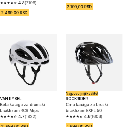
4.8
(7196)
4.8 od 5 zvezdica from 7196 Recenzije
2.199,00 RSD
2.499,00 RSD
Najpovoljniji kvalitet
VAN RYSEL
ROCKRIDER
Bela kaciga za drumski
Crna kaciga za brdski
biciklizam RCR Mips
biciklizam EXPL 50
4.7
(1822)
4.6
(1606)
4.7 od 5 zvezdica from 1822 Recenzije
4.6 od 5 zvezdica from 1606 Re
11.999,00 RSD
1.999,00 RSD