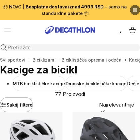
📦 NOVO |
Besplatna dostava iznad 4999 RSD
– samo na
standardne pakete 📦
Menu
My 
Open search
Početna stranica
Svi sportovi
Biciklizam
Biciklistička oprema i odeća
Kacig
Kacige za bicikl
MTB biciklističke kacige
Drumske biciklističke kacige
Dečje 
77 Proizvodi
Sakrij filtere
Sortiraj po:
(option