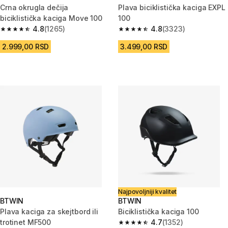
Crna okrugla dečija
Plava biciklistička kaciga EXPL
biciklistička kaciga Move 100
100
4.8
(1265)
4.8
(3323)
4.8 od 5 zvezdica from 1265 Recenzije
4.8 od 5 zvezdica from 3323 R
2.999,00 RSD
3.499,00 RSD
Najpovoljniji kvalitet
BTWIN
BTWIN
Plava kaciga za skejtbord ili
Biciklistička kaciga 100
trotinet MF500
4.7
(1352)
4.7 od 5 zvezdica from 1352 Re