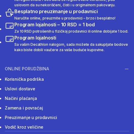
uslovom da su nekorišćeni, čisti i u originalnom pakovanju.
Besplatno preuzimanje u prodavnici
Naručite online, preuzmite u prodavnici – brzo i besplatno!
Program lojalnosti – 10 RSD = 1 bod
Za 10 RSD potrošenih u fizičkoj prodavnici ili online dobijate 1 bod.
Program lojalnosti
Sa vašim Decathlon nalogom, sada možete da sakupljate bodove
kako biste dobili vaučere za vaše buduće kupovine.
ONLINE PORUDŽBINA
Korisnička podrška
Uslovi dostave
Načini plaćanja
Zamena i povraćaj
Preuzimanje u prodavnici
Vodič kroz veličine