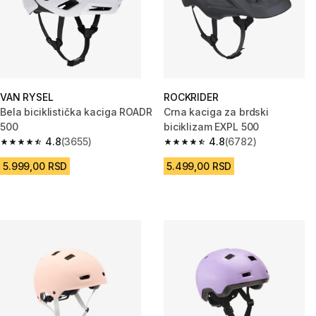
VAN RYSEL
ROCKRIDER
Bela biciklistička kaciga ROADR
Crna kaciga za brdski
500
biciklizam EXPL 500
4.8
(3655)
4.8
(6782)
4.8 od 5 zvezdica from 3655 Recenzije
4.8 od 5 zvezdica from 6782 R
5.999,00 RSD
5.499,00 RSD