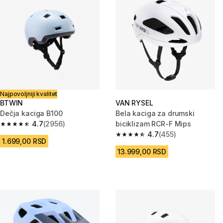
Najpovoljniji kvalitet
BTWIN
VAN RYSEL
Dečja kaciga B100
Bela kaciga za drumski
4.7
(2956)
biciklizam RCR-F Mips
4.7 od 5 zvezdica from 2956 Recenzije
4.7
(455)
4.7 od 5 zvezdica from 455 Rec
1.699,00 RSD
13.999,00 RSD