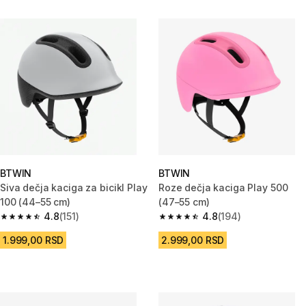
BTWIN
BTWIN
Siva dečja kaciga za bicikl Play
Roze dečja kaciga Play 500
100 (44–55 cm)
(47–55 cm)
4.8
(151)
4.8
(194)
4.8 od 5 zvezdica from 151 Recenzije
4.8 od 5 zvezdica from 194 Rec
1.999,00 RSD
2.999,00 RSD