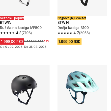
Sezonski popust
Najpovoljniji kvalitet
BTWIN
BTWIN
Ružičasta kaciga MF500
Dečja kaciga B100
4.8
(7196)
4.7
(2956)
4.8 od 5 zvezdica from 7196 Recenzije
4.7 od 5 zvezdica from 2956 R
1.999,00 RSD
1.999,00 RSD
Cena pre sniženja
2.999,00 RSD
33%
Od 01. 07. 2026. Do 31. 08. 2026.