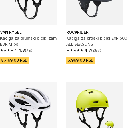
VAN RYSEL
ROCKRIDER
Kaciga za drumski biciklizam
Kaciga za brdski bicikl EXP 500
EDR Mips
ALL SEASONS
4.8
(79)
4.7
(287)
4.8 od 5 zvezdica from 79 Recenzije
4.7 od 5 zvezdica from 287 Rec
8.499,00 RSD
6.999,00 RSD