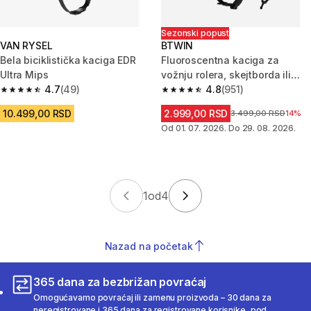
Sezonski popust
VAN RYSEL
BTWIN
Bela biciklistička kaciga EDR
Fluoroscentna kaciga za
Ultra Mips
vožnju rolera, skejtborda ili
4.7
(49)
trotineta MF540
4.8
(951)
4.7 od 5 zvezdica from 49 Recenzije
4.8 od 5 zvezdica from 951 Rec
10.499,00 RSD
2.999,00 RSD
Cena pre sniženja
3.499,00 RSD
14%
Od 01. 07. 2026. Do 29. 08. 2026.
1
od
4
Nazad na početak
365 dana za bezbrižan povraćaj
Omogućavamo povraćaj ili zamenu proizvoda – 30 dana za
neregistrovane i 365 dana za registrovane korisnike, pod