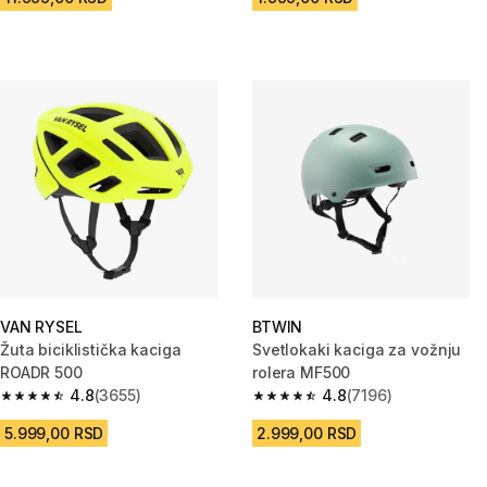
VAN RYSEL
BTWIN
Žuta biciklistička kaciga
Svetlokaki kaciga za vožnju
ROADR 500
rolera MF500
4.8
(3655)
4.8
(7196)
4.8 od 5 zvezdica from 3655 Recenzije
4.8 od 5 zvezdica from 7196 Re
5.999,00 RSD
2.999,00 RSD