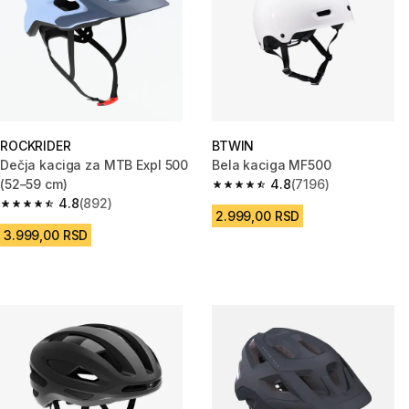
ROCKRIDER
BTWIN
Dečja kaciga za MTB Expl 500
Bela kaciga MF500
(52–59 cm)
4.8
(7196)
4.8 od 5 zvezdica from 7196 Re
4.8
(892)
4.8 od 5 zvezdica from 892 Recenzije
2.999,00 RSD
3.999,00 RSD