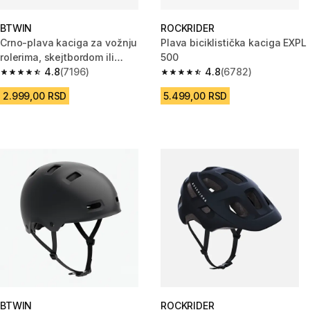
BTWIN
ROCKRIDER
Crno-plava kaciga za vožnju
Plava biciklistička kaciga EXPL
rolerima, skejtbordom ili
500
trotinetom MF500
4.8
(7196)
4.8
(6782)
4.8 od 5 zvezdica from 7196 Recenzije
4.8 od 5 zvezdica from 6782 R
2.999,00 RSD
5.499,00 RSD
BTWIN
ROCKRIDER