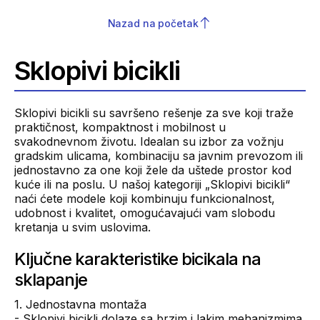
Nazad na početak
Sklopivi bicikli
Sklopivi bicikli su savršeno rešenje za sve koji traže
praktičnost, kompaktnost i mobilnost u
svakodnevnom životu. Idealan su izbor za vožnju
gradskim ulicama, kombinaciju sa javnim prevozom ili
jednostavno za one koji žele da uštede prostor kod
kuće ili na poslu. U našoj kategoriji „Sklopivi bicikli“
naći ćete modele koji kombinuju funkcionalnost,
udobnost i kvalitet, omogućavajući vam slobodu
kretanja u svim uslovima.
Ključne karakteristike bicikala na
sklapanje
1. Jednostavna montaža
- Sklopivi bicikli dolaze sa brzim i lakim mehanizmima