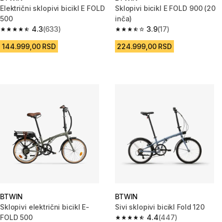
Električni sklopivi bicikl E FOLD
Sklopivi bicikl E FOLD 900 (20
500
inča)
4.3
(633)
3.9
(17)
4.3 od 5 zvezdica from 633 Recenzije
3.9 od 5 zvezdica from 17 Rece
144.999,00 RSD
224.999,00 RSD
BTWIN
BTWIN
Sklopivi električni bicikl E-
Sivi sklopivi bicikl Fold 120
FOLD 500
4.4
(447)