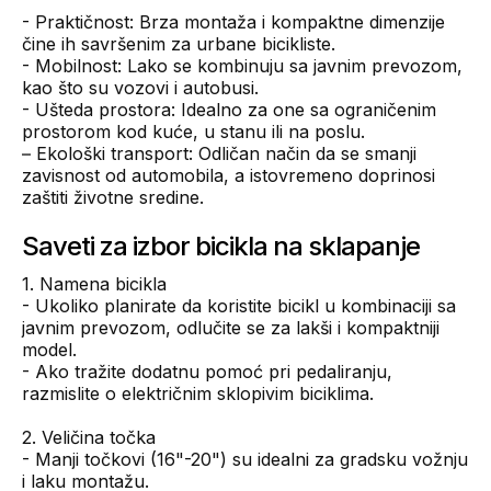
- Praktičnost: Brza montaža i kompaktne dimenzije
čine ih savršenim za urbane bicikliste.
- Mobilnost: Lako se kombinuju sa javnim prevozom,
kao što su vozovi i autobusi.
- Ušteda prostora: Idealno za one sa ograničenim
prostorom kod kuće, u stanu ili na poslu.
– Ekološki transport: Odličan način da se smanji
zavisnost od automobila, a istovremeno doprinosi
zaštiti životne sredine.
Saveti za izbor bicikla na sklapanje
1. Namena bicikla
- Ukoliko planirate da koristite bicikl u kombinaciji sa
javnim prevozom, odlučite se za lakši i kompaktniji
model.
- Ako tražite dodatnu pomoć pri pedaliranju,
razmislite o električnim sklopivim biciklima.
2. Veličina točka
- Manji točkovi (16"-20") su idealni za gradsku vožnju
i laku montažu.