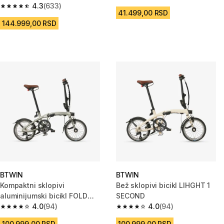
4.4 od 5 zvezdica from 447 Re
4.3
(633)
4.3 od 5 zvezdica from 633 Recenzije
41.499,00 RSD
144.999,00 RSD
BTWIN
BTWIN
Kompaktni sklopivi
Bež sklopivi bicikl LIHGHT 1
aluminijumski bicikl FOLD
SECOND
LIGHT 1 SECOND
4.0
(94)
4.0
(94)
4.0 od 5 zvezdica from 94 Recenzije
4.0 od 5 zvezdica from 94 Rece
100.999,00 RSD
100.999,00 RSD