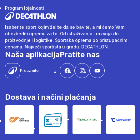
Program lojalnosti
Izaberite sport kojim želite da se bavite, a mi ćemo Vam
obezbediti opremu za to. Od istraživanja i razvoja do
proizvodnje i logistike. Sportska oprema po pristupačnim
cenama. Najveći sportista u gradu. DECATHLON.
Naša aplikacija
Pratite nas
Preuzmite
Dostava i načini plaćanja
City Express
Bankovne kartice
Banka Intesa
Corvus