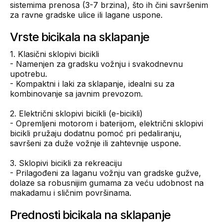
sistemima prenosa (3-7 brzina), što ih čini savršenim
za ravne gradske ulice ili lagane uspone.
Vrste bicikala na sklapanje
1. Klasični sklopivi bicikli
- Namenjen za gradsku vožnju i svakodnevnu
upotrebu.
- Kompaktni i laki za sklapanje, idealni su za
kombinovanje sa javnim prevozom.
2. Električni sklopivi bicikli (e-bicikli)
- Opremljeni motorom i baterijom, električni sklopivi
bicikli pružaju dodatnu pomoć pri pedaliranju,
savršeni za duže vožnje ili zahtevnije uspone.
3. Sklopivi bicikli za rekreaciju
- Prilagođeni za laganu vožnju van gradske gužve,
dolaze sa robusnijim gumama za veću udobnost na
makadamu i sličnim površinama.
Prednosti bicikala na sklapanje