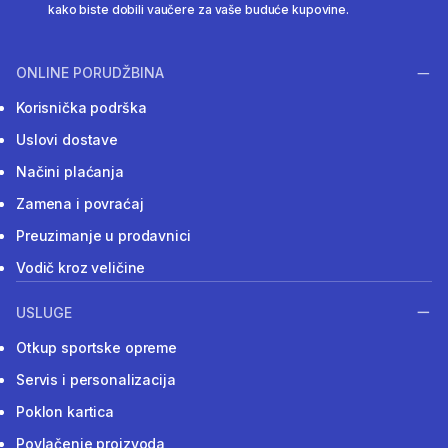
kako biste dobili vaučere za vaše buduće kupovine.
ONLINE PORUDŽBINA
Korisnička podrška
Uslovi dostave
Načini plaćanja
Zamena i povraćaj
Preuzimanje u prodavnici
Vodič kroz veličine
USLUGE
Otkup sportske opreme
Servis i personalizacija
Poklon kartica
Povlačenje proizvoda