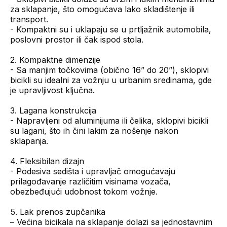
za sklapanje, što omogućava lako skladištenje ili
transport.
- Kompaktni su i uklapaju se u prtljažnik automobila,
poslovni prostor ili čak ispod stola.
2. Kompaktne dimenzije
- Sa manjim točkovima (obično 16” do 20”), sklopivi
bicikli su idealni za vožnju u urbanim sredinama, gde
je upravljivost ključna.
3. Lagana konstrukcija
- Napravljeni od aluminijuma ili čelika, sklopivi bicikli
su lagani, što ih čini lakim za nošenje nakon
sklapanja.
4. Fleksibilan dizajn
- Podesiva sedišta i upravljač omogućavaju
prilagođavanje različitim visinama vozača,
obezbeđujući udobnost tokom vožnje.
5. Lak prenos zupčanika
– Većina bicikala na sklapanje dolazi sa jednostavnim