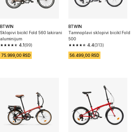
BTWIN
BTWIN
Sklopivi bicikl Fold 560 lakirani
Tamnoplavi sklopivi bicikl Fold
aluminijum
500
4.1
(99)
4.4
(313)
4.1 od 5 zvezdica from 99 Recenzije
4.4 od 5 zvezdica from 313 Rec
75.999,00 RSD
56.499,00 RSD