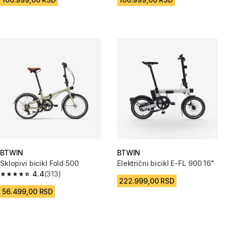
BTWIN
BTWIN
Sklopivi bicikl Fold 500
Električni bicikl E-FL 900 16"
4.4
(313)
4.4 od 5 zvezdica from 313 Recenzije
222.999,00 RSD
56.499,00 RSD