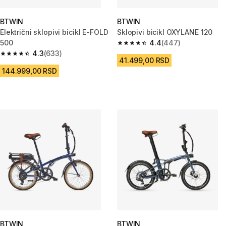
BTWIN
BTWIN
Električni sklopivi bicikl E-FOLD
Sklopivi bicikl OXYLANE 120
500
4.4
(447)
4.4 od 5 zvezdica from 447 Re
4.3
(633)
4.3 od 5 zvezdica from 633 Recenzije
41.499,00 RSD
144.999,00 RSD
BTWIN
BTWIN