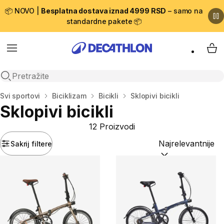
📦 NOVO |
Besplatna dostava iznad 4999 RSD
– samo na
standardne pakete 📦
Menu
My 
Open search
Početna stranica
Svi sportovi
Biciklizam
Bicikli
Sklopivi bicikli
Sklopivi bicikli
12 Proizvodi
Sakrij filtere
Sortiraj po:
(option