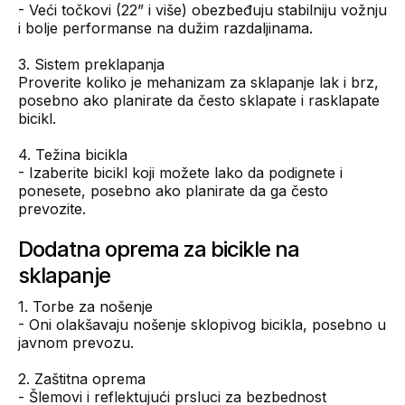
- Veći točkovi (22” i više) obezbeđuju stabilniju vožnju
i bolje performanse na dužim razdaljinama.
3. Sistem preklapanja
Proverite koliko je mehanizam za sklapanje lak i brz,
posebno ako planirate da često sklapate i rasklapate
bicikl.
4. Težina bicikla
- Izaberite bicikl koji možete lako da podignete i
ponesete, posebno ako planirate da ga često
prevozite.
Dodatna oprema za bicikle na
sklapanje
1. Torbe za nošenje
- Oni olakšavaju nošenje sklopivog bicikla, posebno u
javnom prevozu.
2. Zaštitna oprema
- Šlemovi i reflektujući prsluci za bezbednost