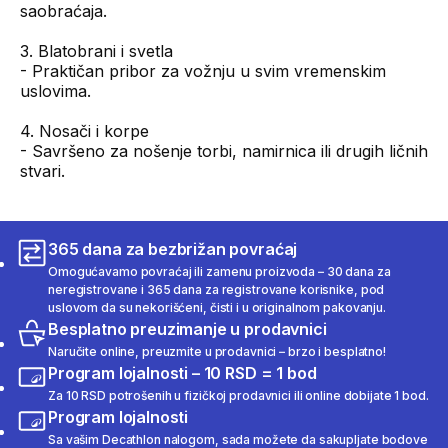
saobraćaja.
3. Blatobrani i svetla
- Praktičan pribor za vožnju u svim vremenskim
uslovima.
4. Nosači i korpe
- Savršeno za nošenje torbi, namirnica ili drugih ličnih
stvari.
365 dana za bezbrižan povraćaj
Omogućavamo povraćaj ili zamenu proizvoda – 30 dana za
neregistrovane i 365 dana za registrovane korisnike, pod
uslovom da su nekorišćeni, čisti i u originalnom pakovanju.
Besplatno preuzimanje u prodavnici
Naručite online, preuzmite u prodavnici – brzo i besplatno!
Program lojalnosti – 10 RSD = 1 bod
Za 10 RSD potrošenih u fizičkoj prodavnici ili online dobijate 1 bod.
Program lojalnosti
Sa vašim Decathlon nalogom, sada možete da sakupljate bodove