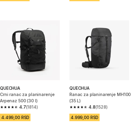
QUECHUA
QUECHUA
Crni ranac za planinarenje
Ranac za planinarenje MH100
Arpenaz 500 (30 l)
(35 L)
4.7
(1814)
4.8
(1528)
4.7 od 5 zvezdica from 1814 Recenzije
4.8 od 5 zvezdica from 1528 Re
4.499,00 RSD
4.999,00 RSD