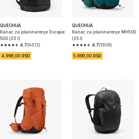
QUECHUA
QUECHUA
Ranac za planinarenje Escape
Ranac za planinarenje MH500
500 (23 l)
(25 l)
4.7
(6413)
4.7
(1809)
4.7 od 5 zvezdica from 6413 Recenzije
4.7 od 5 zvezdica from 1809 Re
4.999,00 RSD
5.999,00 RSD