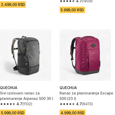
4.7
(1809)
4.7 od 5 zvezdica from 1809 Re
2.499,00 RSD
5.999,00 RSD
QUECHUA
QUECHUA
Sivi izolovani ranac za
Ranac za planinarenje Escape
planinarenje Arpenaz 500 30 l
500 (23 l)
4.7
(1102)
4.7
(6413)
4.7 od 5 zvezdica from 1102 Recenzije
4.7 od 5 zvezdica from 6413 Re
5.999,00 RSD
4.999,00 RSD