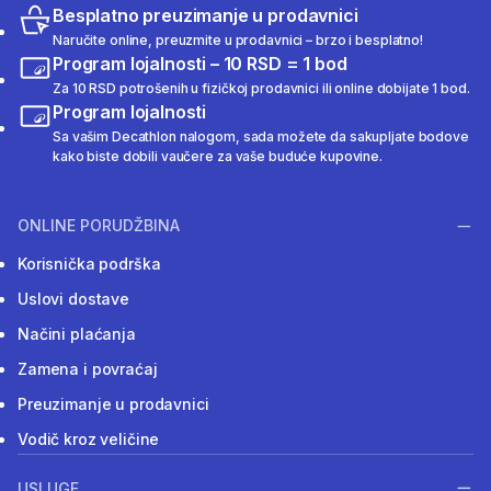
Besplatno preuzimanje u prodavnici
Naručite online, preuzmite u prodavnici – brzo i besplatno!
Program lojalnosti – 10 RSD = 1 bod
Za 10 RSD potrošenih u fizičkoj prodavnici ili online dobijate 1 bod.
Program lojalnosti
Sa vašim Decathlon nalogom, sada možete da sakupljate bodove
kako biste dobili vaučere za vaše buduće kupovine.
ONLINE PORUDŽBINA
Korisnička podrška
Uslovi dostave
Načini plaćanja
Zamena i povraćaj
Preuzimanje u prodavnici
Vodič kroz veličine
USLUGE