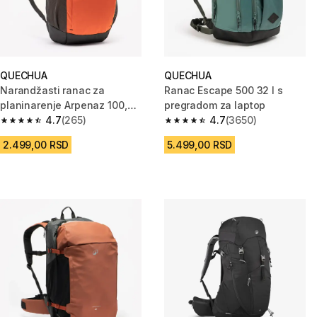
QUECHUA
QUECHUA
Narandžasti ranac za
Ranac Escape 500 32 l s
planinarenje Arpenaz 100,
pregradom za laptop
zapremine 27 litara
4.7
(265)
4.7
(3650)
4.7 od 5 zvezdica from 265 Recenzije
4.7 od 5 zvezdica from 3650 R
2.499,00 RSD
5.499,00 RSD