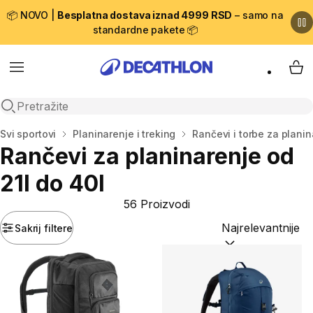
📦 NOVO |
Besplatna dostava iznad 4999 RSD
– samo na
standardne pakete 📦
Menu
My 
Open search
Početna stranica
Svi sportovi
Planinarenje i treking
Rančevi i torbe za plani
Rančevi za planinarenje od
21l do 40l
56 Proizvodi
Sakrij filtere
Sortiraj po:
(option