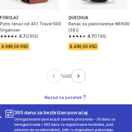
FORCLAZ
QUECHUA
Putni ranac od 40 l Travel 500
Ranac za planinarenje MH500
Organiser
(38 l)
4.7
(2855)
4.7
(1786)
4.7 od 5 zvezdica from 2855 Recenzije
4.7 od 5 zvezdica from 1786 Re
8.999,00 RSD
8.499,00 RSD
1
od
3
Nazad na početak
365 dana za bezbrižan povraćaj
Omogućavamo povraćaj ili zamenu proizvoda – 30 dana za
neregistrovane i 365 dana za registrovane korisnike, pod
uslovom da su nekorišćeni, čisti i u originalnom pakovanju.