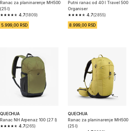
Ranac za planinarenje MH500
Putni ranac od 40 l Travel 500
(25 l)
Organiser
4.7
(1809)
4.7
(2855)
4.7 od 5 zvezdica from 1809 Recenzije
4.7 od 5 zvezdica from 2855 Re
5.999,00 RSD
8.999,00 RSD
QUECHUA
QUECHUA
Ranac NH Arpenaz 100 (27 l)
Ranac za planinarenje MH500
4.7
(265)
(25 l)
4.7 od 5 zvezdica from 265 Recenzije