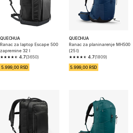
QUECHUA
QUECHUA
Ranac za laptop Escape 500
Ranac za planinarenje MH500
zapremine 32 l
(25 l)
4.7
(3650)
4.7
(1809)
4.7 od 5 zvezdica from 3650 Recenzije
4.7 od 5 zvezdica from 1809 Re
5.999,00 RSD
5.999,00 RSD