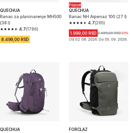
Popust
QUECHUA
QUECHUA
Ranac za planinarenje MH500
Ranac NH Arpenaz 100 (27 l)
(38 l)
4.7
(265)
4.7 od 5 zvezdica from 265 Rec
4.7
(1786)
4.7 od 5 zvezdica from 1786 Recenzije
1.999,00 RSD
Cena pre sniženja
2.499,00 RSD
20%
8.499,00 RSD
Od 02. 08. 2026. Do 05. 09. 2026.
QUECHUA
FORCLAZ