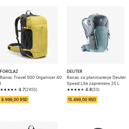
FORCLAZ
DEUTER
Ranac Travel 500 Organiser 40
Ranac za planinarenje Deuter
l
Speed Lite zapremine 25 L
4.7
(2855)
4.8
(33)
4.7 od 5 zvezdica from 2855 Recenzije
4.8 od 5 zvezdica from 33 Rece
8.999,00 RSD
15.499,00 RSD