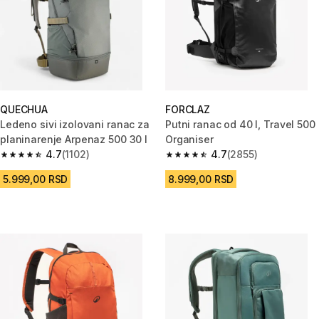
QUECHUA
FORCLAZ
Ledeno sivi izolovani ranac za
Putni ranac od 40 l, Travel 500
planinarenje Arpenaz 500 30 l
Organiser
4.7
(1102)
4.7
(2855)
4.7 od 5 zvezdica from 1102 Recenzije
4.7 od 5 zvezdica from 2855 Re
5.999,00 RSD
8.999,00 RSD