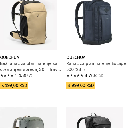
QUECHUA
QUECHUA
Bež ranac za planinarenje sa
Ranac za planinarenje Escape
otvaranjem spreda, 30 l, Travel
500 (23 l)
500 Organiser
4.8
(77)
4.7
(6413)
4.8 od 5 zvezdica from 77 Recenzije
4.7 od 5 zvezdica from 6413 Re
7.499,00 RSD
4.999,00 RSD