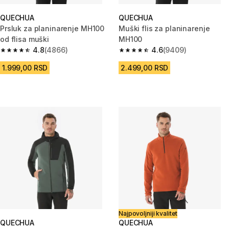
QUECHUA
QUECHUA
Prsluk za planinarenje MH100
Muški flis za planinarenje
od flisa muški
MH100
4.8
(4866)
4.6
(9409)
4.8 od 5 zvezdica from 4866 Recenzije
4.6 od 5 zvezdica from 9409 R
1.999,00 RSD
2.499,00 RSD
Najpovoljniji kvalitet
QUECHUA
QUECHUA