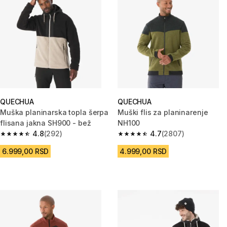
QUECHUA
QUECHUA
Muška planinarska topla šerpa
Muški flis za planinarenje
flisana jakna SH900 - bež
NH100
4.8
(292)
4.7
(2807)
4.8 od 5 zvezdica from 292 Recenzije
4.7 od 5 zvezdica from 2807 R
6.999,00 RSD
4.999,00 RSD