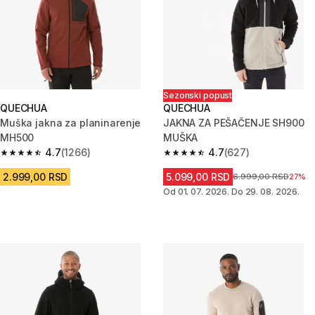
Sezonski popust
QUECHUA
QUECHUA
Muška jakna za planinarenje
JAKNA ZA PEŠAČENJE SH900
MH500
MUŠKA
4.7
(1266)
4.7
(627)
4.7 od 5 zvezdica from 1266 Recenzije
4.7 od 5 zvezdica from 627 Rec
2.999,00 RSD
5.099,00 RSD
Cena pre sniženja
6.999,00 RSD
27%
Od 01. 07. 2026. Do 29. 08. 2026.