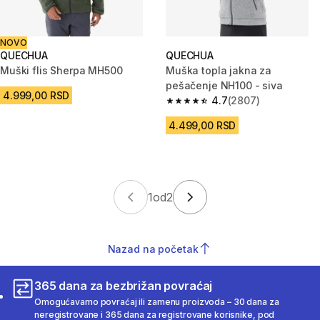
NOVO
QUECHUA
QUECHUA
Muški flis Sherpa MH500
Muška topla jakna za
pešačenje NH100 - siva
4.999,00 RSD
4.7
(2807)
4.7 od 5 zvezdica from 2807 R
4.499,00 RSD
1
od
2
Nazad na početak
365 dana za bezbrižan povraćaj
Omogućavamo povraćaj ili zamenu proizvoda – 30 dana za
neregistrovane i 365 dana za registrovane korisnike, pod