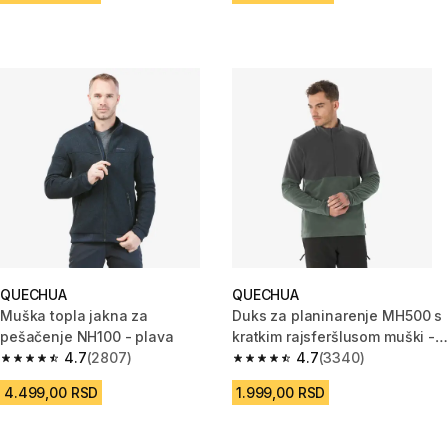
QUECHUA
QUECHUA
Muška topla jakna za
Duks za planinarenje MH500 s
pešačenje NH100 - plava
kratkim rajsferšlusom muški -
4.7
(2807)
zeleni
4.7
(3340)
4.7 od 5 zvezdica from 2807 Recenzije
4.7 od 5 zvezdica from 3340 R
4.499,00 RSD
1.999,00 RSD