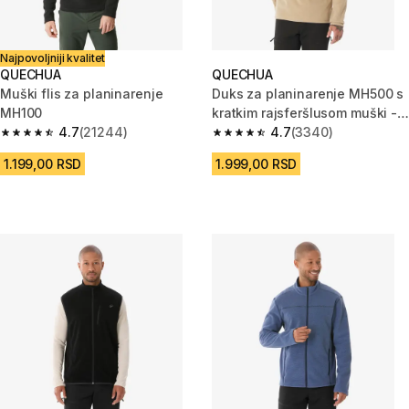
Najpovoljniji kvalitet
QUECHUA
QUECHUA
Muški flis za planinarenje
Duks za planinarenje MH500 s
MH100
kratkim rajsferšlusom muški -
4.7
(21244)
bež
4.7
(3340)
4.7 od 5 zvezdica from 21244 Recenzije
4.7 od 5 zvezdica from 3340 R
1.199,00 RSD
1.999,00 RSD