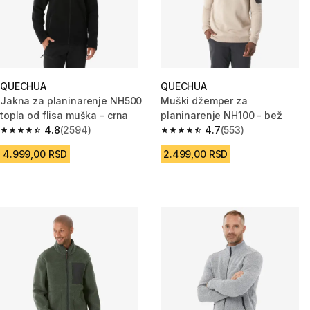
QUECHUA
QUECHUA
Jakna za planinarenje NH500
Muški džemper za
topla od flisa muška - crna
planinarenje NH100 - bež
4.8
(2594)
4.7
(553)
4.8 od 5 zvezdica from 2594 Recenzije
4.7 od 5 zvezdica from 553 Rec
4.999,00 RSD
2.499,00 RSD