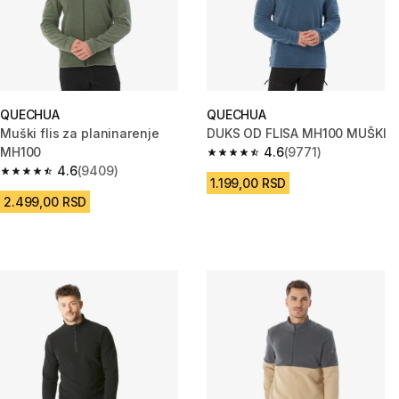
QUECHUA
QUECHUA
Muški flis za planinarenje
DUKS OD FLISA MH100 MUŠKI
MH100
4.6
(9771)
4.6 od 5 zvezdica from 9771 Re
4.6
(9409)
4.6 od 5 zvezdica from 9409 Recenzije
1.199,00 RSD
2.499,00 RSD