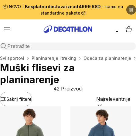
📦 NOVO |
Besplatna dostava iznad 4999 RSD
– samo na
standardne pakete 📦
Menu
My 
Open search
Početna stranica
Svi sportovi
Planinarenje i treking
Odeća za planinarenje
Muški flisevi za
planinarenje
42 Proizvodi
Sakrij filtere
Sortiraj po:
(option