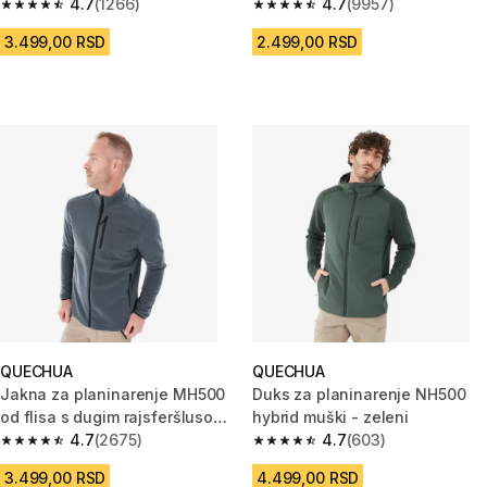
i džepom
4.7
(1266)
RAJSFERŠLUSOM
4.7
(9957)
4.7 od 5 zvezdica from 1266 Recenzije
4.7 od 5 zvezdica from 9957 R
3.499,00 RSD
2.499,00 RSD
QUECHUA
QUECHUA
Jakna za planinarenje MH500
Duks za planinarenje NH500
od flisa s dugim rajsferšlusom
hybrid muški - zeleni
muška - siva
4.7
(2675)
4.7
(603)
4.7 od 5 zvezdica from 2675 Recenzije
4.7 od 5 zvezdica from 603 Rec
3.499,00 RSD
4.499,00 RSD