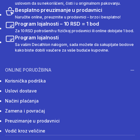
uslovom da su nekorišćeni, čisti i u originalnom pakovanju.
Besplatno preuzimanje u prodavnici
Naručite online, preuzmite u prodavnici – brzo i besplatno!
Program lojalnosti – 10 RSD = 1 bod
Za 10 RSD potrošenih u fizičkoj prodavnici ili online dobijate 1 bod.
Program lojalnosti
Sa vašim Decathlon nalogom, sada možete da sakupljate bodove
kako biste dobili vaučere za vaše buduće kupovine.
ONLINE PORUDŽBINA
Korisnička podrška
Uslovi dostave
Načini plaćanja
Zamena i povraćaj
Preuzimanje u prodavnici
Vodič kroz veličine