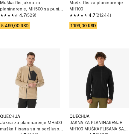
Muška flis jakna za
Muški flis za planinarenje
planinarenje, MH500 sa punim
MH100
patentnim zatvaračem - crna
4.7
(529)
4.7
(21244)
4.7 od 5 zvezdica from 529 Recenzije
4.7 od 5 zvezdica from 21244 
5.499,00 RSD
1.199,00 RSD
QUECHUA
QUECHUA
Jakna za planinarenje MH500
JAKNA ZA PLANINARENJE
muška flisana sa rajseršlusom
MH100 MUŠKA FLISANA SA