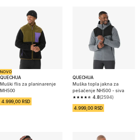
NOVO
QUECHUA
QUECHUA
Muški flis za planinarenje
Muška topla jakna za
MH500
pešačenje NH500 - siva
4.8
(2594)
4.8 od 5 zvezdica from 2594 R
4.999,00 RSD
4.999,00 RSD