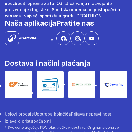
obezbediti opremu za to. Od istraživanja i razvoja do
proizvodnje i logistike. Sportska oprema po pristupačnim
cenama. Najveći sportista u gradu. DECATHLON.
Naša aplikacija
Pratite nas
Preuzmite
Dostava i načini plaćanja
City Express
Bankovne kartice
Banka Intesa
Corvus
Uslovi prodaje
Upotreba kolačića
Prijava nepravilnosti
Izjava o pristupačnosti
* Sve cene uključuju PDV plus troškovi dostave. Originalna cena se