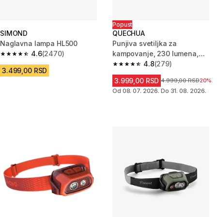
Popust
SIMOND
QUECHUA
Naglavna lampa HL500
Punjiva svetiljka za
4.6
(2470)
kampovanje, 230 lumena,
4.6 od 5 zvezdica from 2470 Recenzije
BL230
4.8
(279)
4.8 od 5 zvezdica from 279 Rec
3.499,00 RSD
3.999,00 RSD
Cena pre sniženja
4.999,00 RSD
20%
Od 08. 07. 2026. Do 31. 08. 2026.