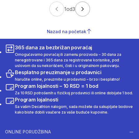
1
od
3
Nazad na početak
365 dana za bezbrižan povraćaj
Omogućavamo povraćaj ili zamenu proizvoda – 30 dana za
neregistrovane i 365 dana za registrovane korisnike, pod
uslovom da su nekorišćeni, čisti i u originalnom pakovanju.
Besplatno preuzimanje u prodavnici
Naručite online, preuzmite u prodavnici – brzo i besplatno!
Program lojalnosti – 10 RSD = 1 bod
Za 10 RSD potrošenih u fizičkoj prodavnici ili online dobijate 1 bod.
Program lojalnosti
Sa vašim Decathlon nalogom, sada možete da sakupljate bodove
kako biste dobili vaučere za vaše buduće kupovine.
ONLINE PORUDŽBINA