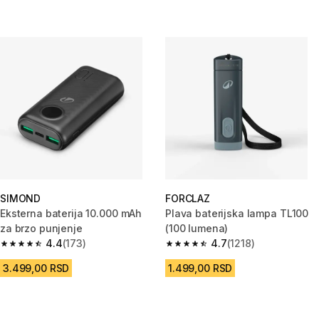
SIMOND
FORCLAZ
Eksterna baterija 10.000 mAh
Plava baterijska lampa TL100
za brzo punjenje
(100 lumena)
4.4
(173)
4.7
(1218)
4.4 od 5 zvezdica from 173 Recenzije
4.7 od 5 zvezdica from 1218 Re
3.499,00 RSD
1.499,00 RSD