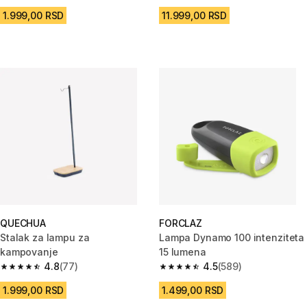
1.999,00 RSD
11.999,00 RSD
QUECHUA
FORCLAZ
Stalak za lampu za
Lampa Dynamo 100 intenziteta
kampovanje
15 lumena
4.8
(77)
4.5
(589)
4.8 od 5 zvezdica from 77 Recenzije
4.5 od 5 zvezdica from 589 Rec
1.999,00 RSD
1.499,00 RSD