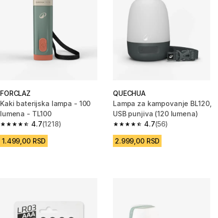
FORCLAZ
QUECHUA
Kaki baterijska lampa - 100
Lampa za kampovanje BL120,
lumena - TL100
USB punjiva (120 lumena)
4.7
(1218)
4.7
(56)
4.7 od 5 zvezdica from 1218 Recenzije
4.7 od 5 zvezdica from 56 Rece
1.499,00 RSD
2.999,00 RSD