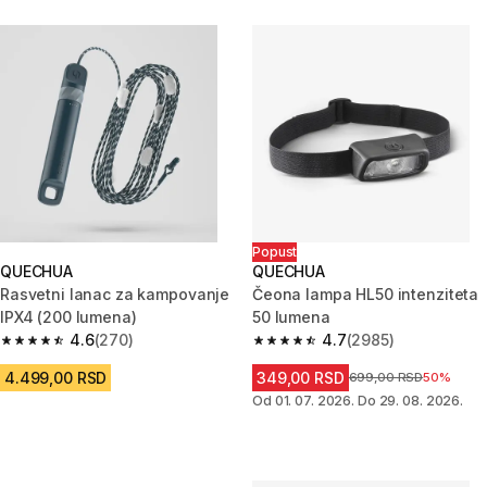
Popust
QUECHUA
QUECHUA
Rasvetni lanac za kampovanje
Čeona lampa HL50 intenziteta
IPX4 (200 lumena)
50 lumena
4.6
(270)
4.7
(2985)
4.6 od 5 zvezdica from 270 Recenzije
4.7 od 5 zvezdica from 2985 R
4.499,00 RSD
349,00 RSD
Cena pre sniženja
699,00 RSD
50%
Od 01. 07. 2026. Do 29. 08. 2026.