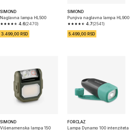
SIMOND
SIMOND
Naglavna lampa HL500
Punjiva naglavna lampa HL900
4.6
(2470)
4.7
(2541)
4.6 od 5 zvezdica from 2470 Recenzije
4.7 od 5 zvezdica from 2541 Re
3.499,00 RSD
5.499,00 RSD
SIMOND
FORCLAZ
Višenamenska lampa 150
Lampa Dynamo 100 intenziteta