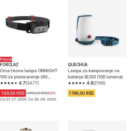
Popust
FORCLAZ
QUECHUA
Crna čeona lampa ONNIGHT
Lampa za kampovanje na
100 za planinarenje (80
baterije BL100 (100 lumena)
lumena)
4.7
(3477)
4.8
(2196)
4.7 od 5 zvezdica from 3477 Recenzije
4.8 od 5 zvezdica from 2196 Re
749,00 RSD
1.199,00 RSD
Cena pre sniženja
1.499,00 RSD
50%
Od 01. 07. 2026. Do 29. 08. 2026.