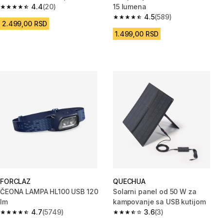
4.4
(20)
15 lumena
4.4 od 5 zvezdica from 20 Recenzije
4.5
(589)
4.5 od 5 zvezdica from 589 Rec
2.499,00 RSD
1.499,00 RSD
FORCLAZ
QUECHUA
ČEONA LAMPA HL100 USB 120
Solarni panel od 50 W za
lm
kampovanje sa USB kutijom
4.7
(5749)
3.6
(3)
4.7 od 5 zvezdica from 5749 Recenzije
3.6 od 5 zvezdica from 3 Recen