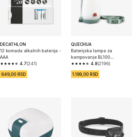
DECATHLON
QUECHUA
12 komada alkalnih baterija -
Baterijska lampa za
AAA
kampovanje BL100
4.7
(241)
(100 lumena)
4.8
(2196)
4.7 od 5 zvezdica from 241 Recenzije
4.8 od 5 zvezdica from 2196 Re
649,00 RSD
1.199,00 RSD