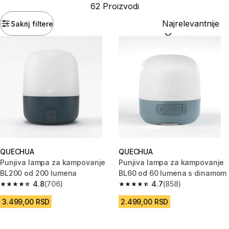
62 Proizvodi
Sakrij filtere
Sortiraj po:
(option
QUECHUA
QUECHUA
Punjiva lampa za kampovanje
Punjiva lampa za kampovanje
BL200 od 200 lumena
BL60 od 60 lumena s dinamom
4.8
(706)
4.7
(858)
4.8 od 5 zvezdica from 706 Recenzije
4.7 od 5 zvezdica from 858 Rec
3.499,00 RSD
2.499,00 RSD