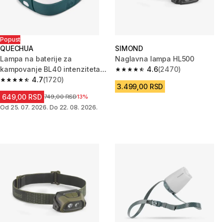
Popust
QUECHUA
SIMOND
Lampa na baterije za
Naglavna lampa HL500
kampovanje BL40 intenziteta
4.6
(2470)
4.6 od 5 zvezdica from 2470 R
40 lumena
4.7
(1720)
4.7 od 5 zvezdica from 1720 Recenzije
3.499,00 RSD
649,00 RSD
Cena pre sniženja
749,00 RSD
13%
Od 25. 07. 2026. Do 22. 08. 2026.