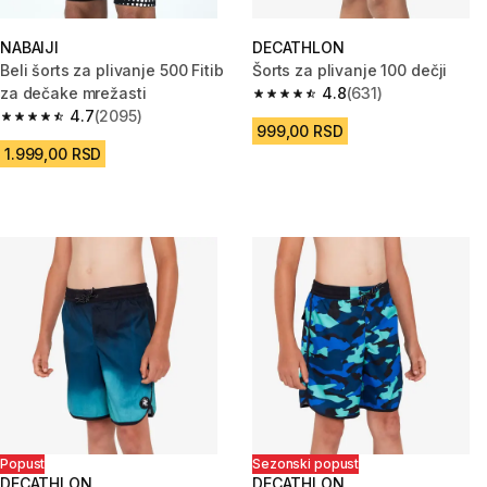
NABAIJI
DECATHLON
Beli šorts za plivanje 500 Fitib
Šorts za plivanje 100 dečji
za dečake mrežasti
4.8
(631)
4.8 od 5 zvezdica from 631 Rec
4.7
(2095)
4.7 od 5 zvezdica from 2095 Recenzije
999,00 RSD
1.999,00 RSD
Popust
Sezonski popust
DECATHLON
DECATHLON