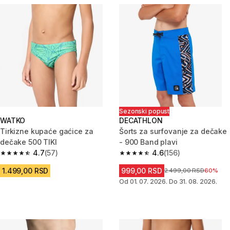
Sezonski popust
WATKO
DECATHLON
Tirkizne kupaće gaćice za
Šorts za surfovanje za dečake
dečake 500 TIKI
- 900 Band plavi
4.7
(57)
4.6
(156)
4.7 od 5 zvezdica from 57 Recenzije
4.6 od 5 zvezdica from 156 Rec
1.499,00 RSD
999,00 RSD
Cena pre sniženja
2.499,00 RSD
60%
Od 01. 07. 2026. Do 31. 08. 2026.