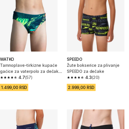
WATKO
SPEEDO
Tamnoplave-tirkizne kupaće
Žute bokserice za plivanje
gaćice za vaterpolo za dečake
SPEEDO za dečake
500 SHARK
4.7
(57)
4.3
(20)
4.7 od 5 zvezdica from 57 Recenzije
4.3 od 5 zvezdica from 20 Rece
1.499,00 RSD
2.999,00 RSD