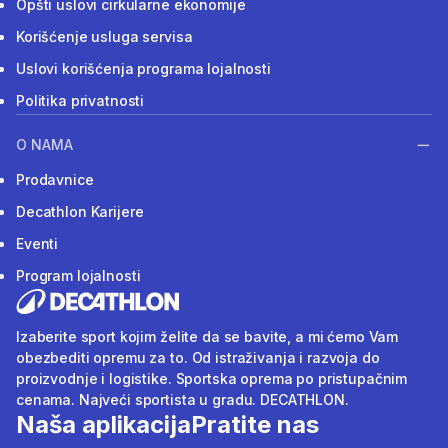
Opšti uslovi cirkularne ekonomije
Korišćenje usluga servisa
Uslovi korišćenja programa lojalnosti
Politika privatnosti
O NAMA
Prodavnice
Decathlon Karijere
Eventi
Program lojalnosti
Izaberite sport kojim želite da se bavite, a mi ćemo Vam
obezbediti opremu za to. Od istraživanja i razvoja do
proizvodnje i logistike. Sportska oprema po pristupačnim
cenama. Najveći sportista u gradu. DECATHLON.
Naša aplikacija
Pratite nas