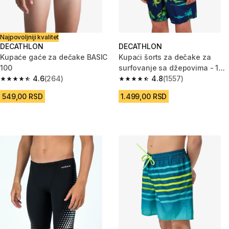
Najpovoljniji kvalitet
DECATHLON
DECATHLON
Kupaće gaće za dečake BASIC
Kupaći šorts za dečake za
100
surfovanje sa džepovima - 100
4.6
(264)
Stories tamnoplavi
4.8
(1557)
4.6 od 5 zvezdica from 264 Recenzije
4.8 od 5 zvezdica from 1557 Re
549,00 RSD
1.499,00 RSD