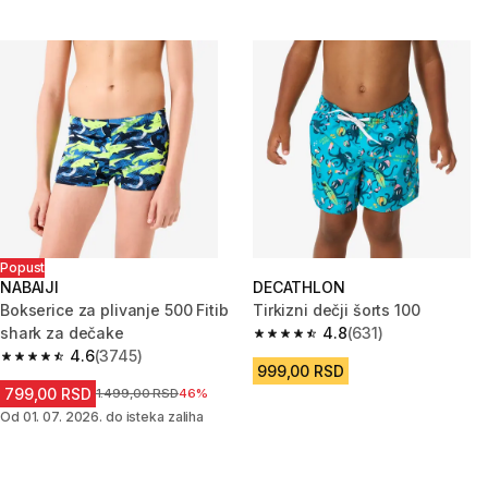
Popust
NABAIJI
DECATHLON
Bokserice za plivanje 500 Fitib
Tirkizni dečji šorts 100
shark za dečake
4.8
(631)
4.8 od 5 zvezdica from 631 Rec
4.6
(3745)
4.6 od 5 zvezdica from 3745 Recenzije
999,00 RSD
799,00 RSD
Cena pre sniženja
1.499,00 RSD
46%
Od 01. 07. 2026. do isteka zaliha