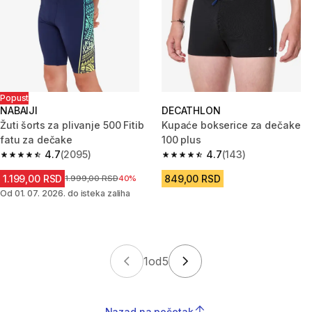
Popust
NABAIJI
DECATHLON
Žuti šorts za plivanje 500 Fitib
Kupaće bokserice za dečake
fatu za dečake
100 plus
4.7
(2095)
4.7
(143)
4.7 od 5 zvezdica from 2095 Recenzije
4.7 od 5 zvezdica from 143 Rec
1.199,00 RSD
849,00 RSD
Cena pre sniženja
1.999,00 RSD
40%
Od 01. 07. 2026. do isteka zaliha
1
od
5
Nazad na početak