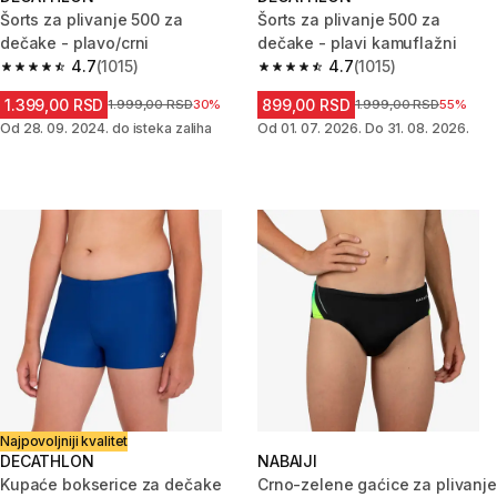
Šorts za plivanje 500 za
Šorts za plivanje 500 za
dečake - plavo/crni
dečake - plavi kamuflažni
4.7
(1015)
4.7
(1015)
4.7 od 5 zvezdica from 1015 Recenzije
4.7 od 5 zvezdica from 1015 Re
1.399,00 RSD
899,00 RSD
Cena pre sniženja
1.999,00 RSD
30%
Cena pre sniženja
1.999,00 RSD
55%
Od 28. 09. 2024. do isteka zaliha
Od 01. 07. 2026. Do 31. 08. 2026.
Najpovoljniji kvalitet
DECATHLON
NABAIJI
Kupaće bokserice za dečake
Crno-zelene gaćice za plivanje