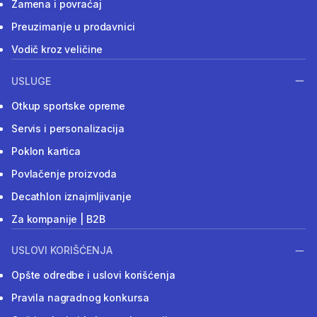
Zamena i povraćaj
Preuzimanje u prodavnici
Vodič kroz veličine
USLUGE
Otkup sportske opreme
Servis i personalizacija
Poklon kartica
Povlačenje proizvoda
Decathlon iznajmljivanje
Za kompanije | B2B
USLOVI KORIŠĆENJA
Opšte odredbe i uslovi korišćenja
Pravila nagradnog konkursa