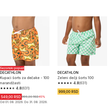
Sezonski popust
DECATHLON
DECATHLON
Kupaći šorts za dečake - 100
Zeleni dečji šorts 100
narandžasti
4.8
(631)
4.8 od 5 zvezdica from 631 Rec
4.8
(631)
4.8 od 5 zvezdica from 631 Recenzije
999,00 RSD
549,00 RSD
Cena pre sniženja
999,00 RSD
45%
Od 01. 08. 2026. Do 31. 08. 2026.