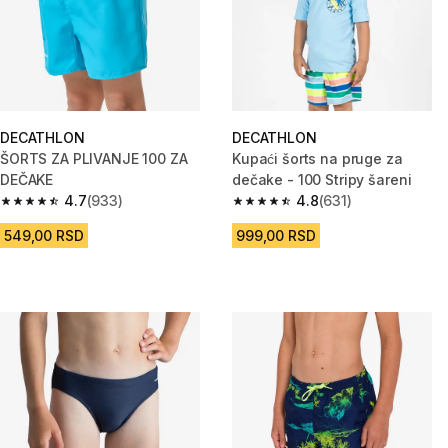
DECATHLON
DECATHLON
ŠORTS ZA PLIVANJE 100 ZA
Kupaći šorts na pruge za
DEČAKE
dečake - 100 Stripy šareni
4.7
(933)
4.8
(631)
4.7 od 5 zvezdica from 933 Recenzije
4.8 od 5 zvezdica from 631 Rec
549,00 RSD
999,00 RSD