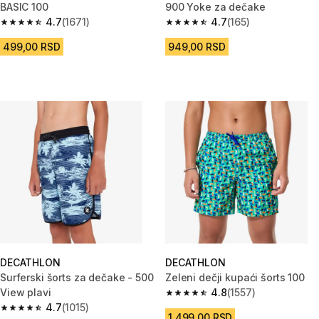
BASIC 100
900 Yoke za dečake
4.7
(1671)
4.7
(165)
4.7 od 5 zvezdica from 1671 Recenzije
4.7 od 5 zvezdica from 165 Rec
499,00 RSD
949,00 RSD
DECATHLON
DECATHLON
Surferski šorts za dečake - 500
Zeleni dečji kupaći šorts 100
View plavi
4.8
(1557)
4.8 od 5 zvezdica from 1557 Re
4.7
(1015)
4.7 od 5 zvezdica from 1015 Recenzije
1.499,00 RSD