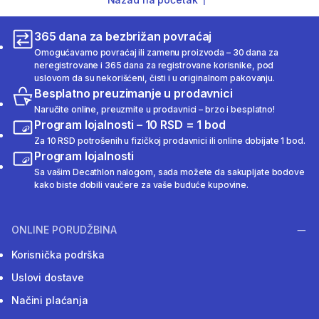
365 dana za bezbrižan povraćaj
Omogućavamo povraćaj ili zamenu proizvoda – 30 dana za
neregistrovane i 365 dana za registrovane korisnike, pod
uslovom da su nekorišćeni, čisti i u originalnom pakovanju.
Besplatno preuzimanje u prodavnici
Naručite online, preuzmite u prodavnici – brzo i besplatno!
Program lojalnosti – 10 RSD = 1 bod
Za 10 RSD potrošenih u fizičkoj prodavnici ili online dobijate 1 bod.
Program lojalnosti
Sa vašim Decathlon nalogom, sada možete da sakupljate bodove
kako biste dobili vaučere za vaše buduće kupovine.
ONLINE PORUDŽBINA
Korisnička podrška
Uslovi dostave
Načini plaćanja