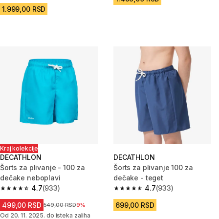
1.999,00 RSD
Kraj kolekcije
DECATHLON
DECATHLON
Šorts za plivanje - 100 za
Šorts za plivanje 100 za
dečake neboplavi
dečake - teget
4.7
(933)
4.7
(933)
4.7 od 5 zvezdica from 933 Recenzije
4.7 od 5 zvezdica from 933 Rec
499,00 RSD
699,00 RSD
Cena pre sniženja
549,00 RSD
9%
Od 20. 11. 2025. do isteka zaliha