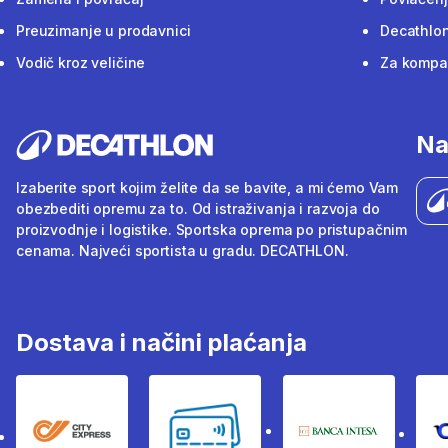
Preuzimanje u prodavnici
Decathlon
Vodič kroz veličine
Za kompan
Na
Izaberite sport kojim želite da se bavite, a mi ćemo Vam
obezbediti opremu za to. Od istraživanja i razvoja do
proizvodnje i logistike. Sportska oprema po pristupačnim
cenama. Najveći sportista u gradu. DECATHLON.
Dostava i načini plaćanja
City Express
Bankovne kartice
Banka Intesa