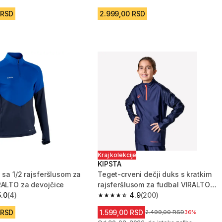
zvezdica from 570 Recenzije
4.8 od 5 zvezdica from 69 Recenzije
 RSD
2.999,00 RSD
Kraj kolekcije
KIPSTA
 sa 1/2 rajsferšlusom za
Teget-crveni dečji duks s kratkim
RALTO za devojčice
rajsferšlusom za fudbal VIRALTO
5.0
(4)
ROARR
4.9
(200)
zvezdica from 4 Recenzije
4.9 od 5 zvezdica from 200 Recenzi
 RSD
1.599,00 RSD
Cena pre sniženja
2.499,00 RSD
36%