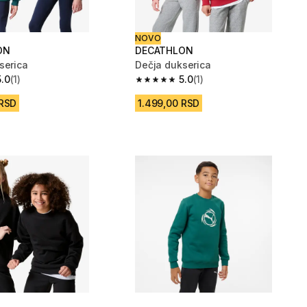
NOVO
ON
DECATHLON
serica
Dečja dukserica
5.0
(1)
5.0
(1)
vezdica from 1 Recenzije
5.0 od 5 zvezdica from 1 Recenzije
 RSD
1.499,00 RSD