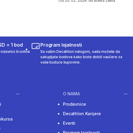
Od 20. 02. 2026. do isteka zaliha
SD = 1 bod
Program lojalnosti
odavnici ili online
Sa vašim Decathlon nalogom, sada možete da
sakupljate bodove kako biste dobili vaučere za
vaše buduće kupovine.
O NAMA
i
Prodavnice
Decathlon Karijere
nkursa
Eventi
e
Program lojalnosti