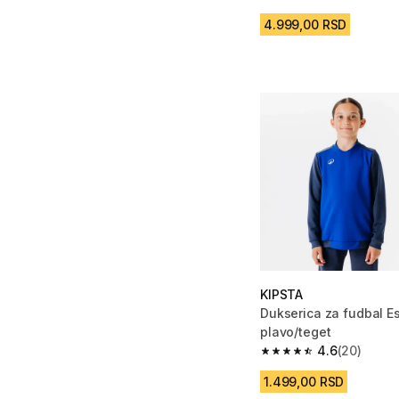
5.0 od 5 zvezdica from
4.999,00 RSD
KIPSTA
Dukserica za fudbal Es
plavo/teget
4.6
(20)
4.6 od 5 zvezdica fro
1.499,00 RSD