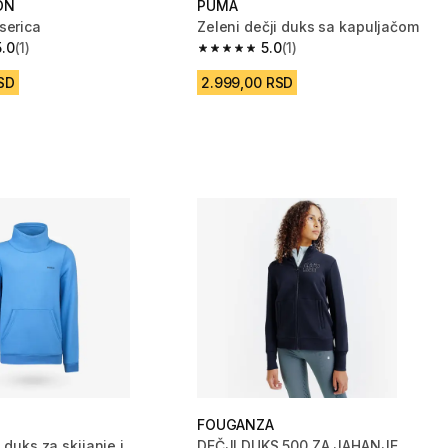
ON
PUMA
serica
Zeleni dečji duks sa kapuljačom
5.0
(1)
5.0
(1)
vezdica from 1 Recenzije
5.0 od 5 zvezdica from 1 Recenzije
SD
2.999,00 RSD
FOUGANZA
i duks za skijanje i
DEČJI DUKS 500 ZA JAHANJE