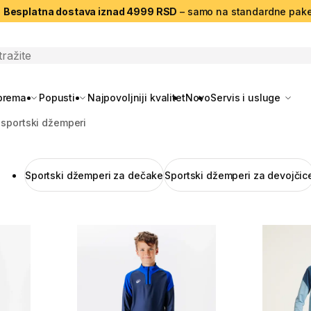
|
Besplatna dostava iznad 4999 RSD
– samo na standardne pake
search
oprema
Popusti
Najpovoljniji kvalitet
Novo
Servis i usluge
i sportski džemperi
Sportski džemperi za dečake
Sportski džemperi za devojčic