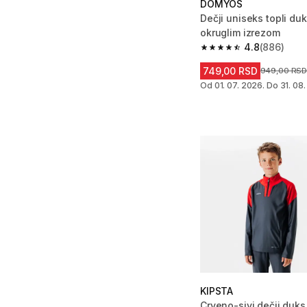
DOMYOS
Dečji uniseks topli du
okruglim izrezom
4.8
(886)
4.8 od 5 zvezdica fro
749,00 RSD
Cena pre sn
949,00 RS
Od 01. 07. 2026. Do 31. 08
KIPSTA
Crveno-sivi dečji duks 