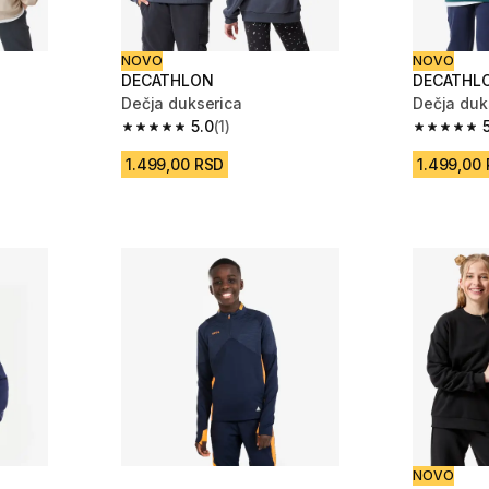
NOVO
NOVO
DECATHLON
DECATHL
Dečja dukserica
Dečja duk
5.0
(1)
 1 Recenzije
5.0 od 5 zvezdica from 1 Recenzije
5.0 od 5 z
1.499,00 RSD
1.499,00
NOVO