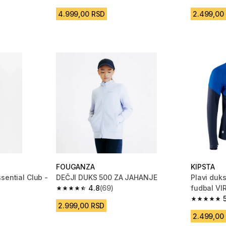
 3 Recenzije
5.0 od 5 zvezdica from 3 Recenzije
4.8 od 5 
4.999,00 RSD
2.499,00
FOUGANZA
KIPSTA
sential Club -
DEČJI DUKS 500 ZA JAHANJE
Plavi duks
4.8
(69)
fudbal VI
4.8 od 5 zvezdica from 69 Recenzije
m 20 Recenzije
5.0 od 5 
2.999,00 RSD
2.499,00