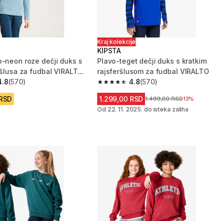
Kraj kolekcije
KIPSTA
o-neon roze dečji duks s
Plavo-teget dečji duks s kratkim
eršlusa za fudbal VIRALTO
rajsferšlusom za fudbal VIRALTO
4.8
(570)
4.8
(570)
zvezdica from 570 Recenzije
4.8 od 5 zvezdica from 570 Recenzij
 RSD
1.299,00 RSD
Cena pre sniženja
1.499,00 RSD
13%
Od 22. 11. 2025. do isteka zaliha