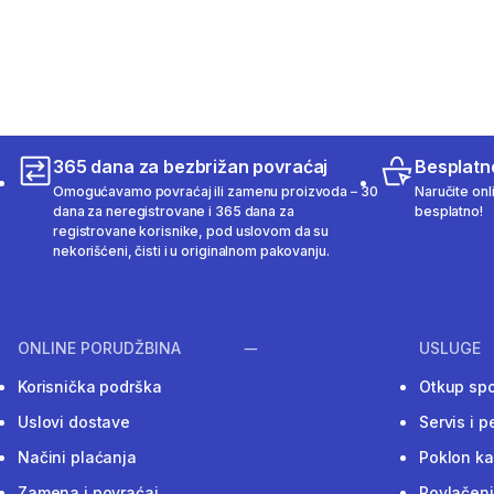
365 dana za bezbrižan povraćaj
Besplatn
Omogućavamo povraćaj ili zamenu proizvoda – 30
Naručite onl
dana za neregistrovane i 365 dana za
besplatno!
registrovane korisnike, pod uslovom da su
nekorišćeni, čisti i u originalnom pakovanju.
ONLINE PORUDŽBINA
USLUGE
Korisnička podrška
Otkup sp
Uslovi dostave
Servis i p
Načini plaćanja
Poklon ka
Zamena i povraćaj
Povlačenj