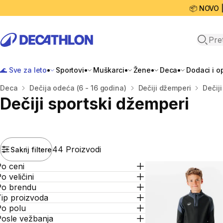
📦 NOVO 
Open 
🌊 Sve za leto
Sportovi
Muškarci
Žene
Deca
Dodaci i 
Početna stranica
Deca
Dečija odeća (6 - 16 godina)
Dečiji džemperi
Dečij
Dečiji sportski džemperi
44 Proizvodi
Sakrij filtere
Po ceni
o veličini
Po brendu
Tip proizvoda
Po polu
Posle vežbanja