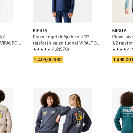
KIPSTA
KIPSTA
1/2
Plavo-teget dečji duks s 1/2
Plavo-siv
l VIRALTO
rajsferšlusa za fudbal VIRALTO
1/2 rajsf
CLUB
4.8
(570)
SOLO
m 570 Recenzije
4.8 od 5 zvezdica from 570 Recenzije
4.8 od 5 
2.499,00 RSD
1.499,00