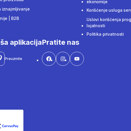
ekonomije
 iznajmljivanje
Korišćenje usluga ser
ije | B2B
Uslovi korišćenja pro
lojalnosti
Politika privatnosti
ša aplikacija
Pratite nas
Preuzmite
CorvusPay