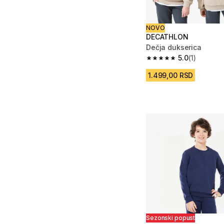
NOVO
DECATHLON
Dečja dukserica
5.0
(1)
5.0 od 5 zvezdica from
1.499,00 RSD
Sezonski popust