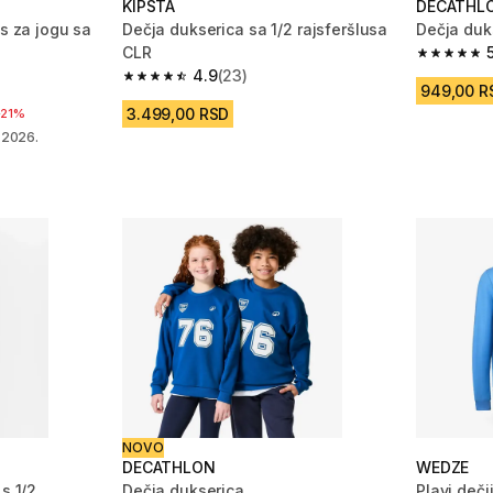
KIPSTA
DECATHL
ks za jogu sa
Dečja dukserica sa 1/2 rajsferšlusa
Dečja duk
CLR
5.0 od 5 z
4.9
(23)
m 886 Recenzije
4.9 od 5 zvezdica from 23 Recenzije
949,00 R
3.499,00 RSD
iženja
D
21%
. 2026.
NOVO
DECATHLON
WEDZE
s 1/2
Dečja dukserica
Plavi dečj