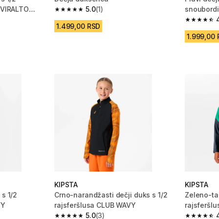
l VIRALTO
5.0
(1)
snoubordi
5.0 od 5 zvezdica from 1 Recenzije
m 570 Recenzije
4.8 od 5 
1.499,00 RSD
1.999,00
KIPSTA
KIPSTA
 s 1/2
Crno-narandžasti dečji duks s 1/2
Zeleno-ta
VY
rajsferšlusa CLUB WAVY
rajsferšl
5.0
(3)
CLUB