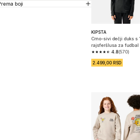
Prema boji
KIPSTA
Crno-sivi dečji duks s 
rajsferšlusa za fudba
CLUB
4.8
(570)
4.8 od 5 zvezdica fro
2.499,00 RSD