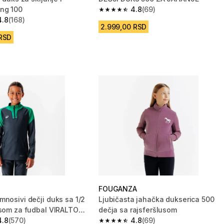
ng 100
4.8
(69)
4.8 od 5 zvezdica from 69 Recenzije
4.8
(168)
zvezdica from 168 Recenzije
2.999,00 RSD
 RSD
FOUGANZA
mnosivi dečji duks sa 1/2
Ljubičasta jahačka dukserica 500
usom za fudbal VIRALTO
dečja sa rajsferšlusom
4.8
(570)
4.8
(69)