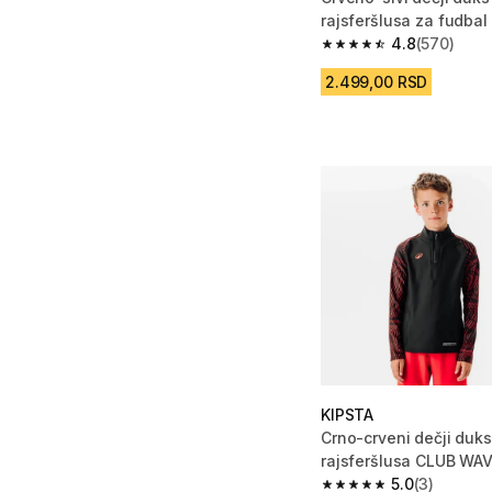
rajsferšlusa za fudba
CLUB
4.8
(570)
4.8 od 5 zvezdica fro
2.499,00 RSD
KIPSTA
Crno-crveni dečji duks
rajsferšlusa CLUB WA
5.0
(3)