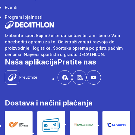
Eventi
Program lojalnosti
Izaberite sport kojim želite da se bavite, a mi ćemo Vam
obezbediti opremu za to. Od istraživanja i razvoja do
proizvodnje i logistike. Sportska oprema po pristupačnim
cenama. Najveći sportista u gradu. DECATHLON.
Naša aplikacija
Pratite nas
Preuzmite
Dostava i načini plaćanja
City Express
Bankovne kartice
Banka Intesa
Corvus