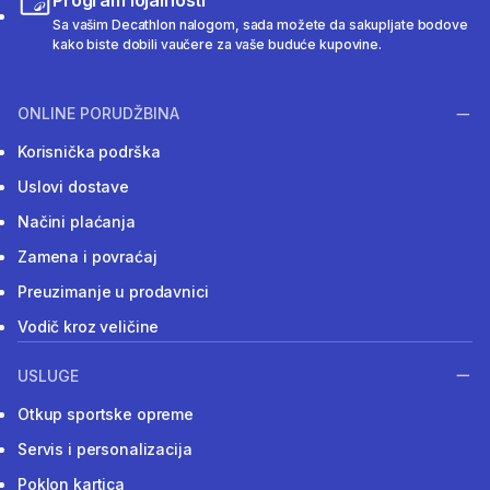
Program lojalnosti
Sa vašim Decathlon nalogom, sada možete da sakupljate bodove
kako biste dobili vaučere za vaše buduće kupovine.
ONLINE PORUDŽBINA
Korisnička podrška
Uslovi dostave
Načini plaćanja
Zamena i povraćaj
Preuzimanje u prodavnici
Vodič kroz veličine
USLUGE
Otkup sportske opreme
Servis i personalizacija
Poklon kartica