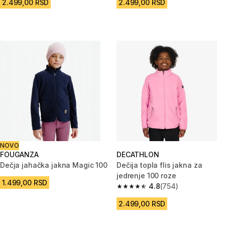
2.499,00 RSD
2.499,00 RSD
NOVO
FOUGANZA
DECATHLON
Dečja jahačka jakna Magic 100
Dečija topla flis jakna za
jedrenje 100 roze
1.499,00 RSD
4.8
(754)
4.8 od 5 zvezdica from 754 Rec
2.499,00 RSD