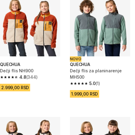
NOVO
QUECHUA
QUECHUA
Dečji flis NH900
Dečji flis za planinarenje
4.8
(344)
MH500
4.8 od 5 zvezdica from 344 Recenzije
5.0
(1)
5.0 od 5 zvezdica from 1 Recenz
2.999,00 RSD
1.999,00 RSD