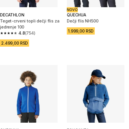
NOVO
DECATHLON
QUECHUA
Teget-crveni topli dečji flis za
Dečji flis NH500
jedrenje 100
1.999,00 RSD
4.8
(754)
4.8 od 5 zvezdica from 754 Recenzije
2.499,00 RSD