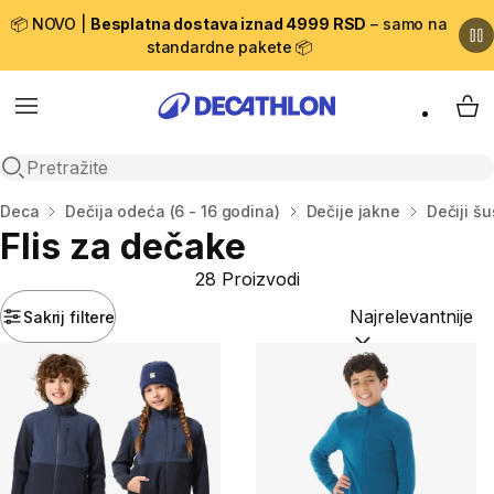
📦 NOVO |
Besplatna dostava iznad 4999 RSD
– samo na
standardne pakete 📦
Menu
My 
Open search
Početna stranica
Deca
Dečija odeća (6 - 16 godina)
Dečije jakne
Dečiji šu
Flis za dečake
28 Proizvodi
Sakrij filtere
Sortiraj po:
(option