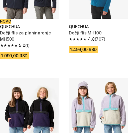
NOVO
QUECHUA
QUECHUA
Dečji flis za planinarenje
Dečji flis MH100
MH500
4.8
(707)
4.8 od 5 zvezdica from 707 Rec
5.0
(1)
5.0 od 5 zvezdica from 1 Recenzije
1.499,00 RSD
1.999,00 RSD