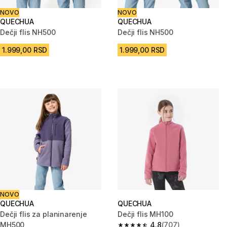
NOVO
NOVO
QUECHUA
QUECHUA
Dečji flis NH500
Dečji flis NH500
1.999,00 RSD
1.999,00 RSD
NOVO
QUECHUA
QUECHUA
Dečji flis za planinarenje
Dečji flis MH100
MH500
4.8
(707)