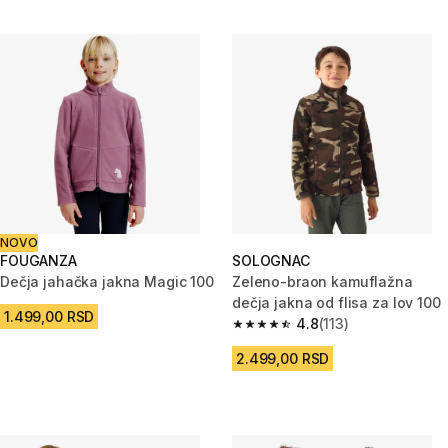
NOVO
FOUGANZA
SOLOGNAC
Dečja jahačka jakna Magic 100
Zeleno-braon kamuflažna
dečja jakna od flisa za lov 100
1.499,00 RSD
4.8
(113)
4.8 od 5 zvezdica from 113 Rec
2.499,00 RSD