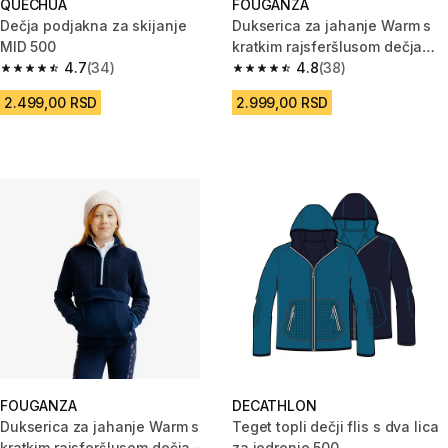
QUECHUA
FOUGANZA
Dečja podjakna za skijanje
Dukserica za jahanje Warm s
MID 500
kratkim rajsferšlusom dečja
4.7
(34)
kometa plava/ljubičasta
4.8
(38)
4.7 od 5 zvezdica from 34 Recenzije
4.8 od 5 zvezdica from 38 Rece
2.499,00 RSD
2.999,00 RSD
FOUGANZA
DECATHLON
Dukserica za jahanje Warm s
Teget topli dečji flis s dva lica
kratkim rajsferšlusom dečja -
za jedrenje 500