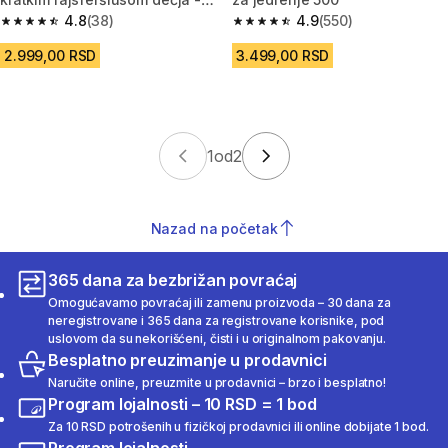
plava/crna/ljubičasta
4.8
(38)
4.9
(550)
4.8 od 5 zvezdica from 38 Recenzije
4.9 od 5 zvezdica from 550 Rec
2.999,00 RSD
3.499,00 RSD
1
od
2
Nazad na početak
365 dana za bezbrižan povraćaj
Omogućavamo povraćaj ili zamenu proizvoda – 30 dana za
neregistrovane i 365 dana za registrovane korisnike, pod
uslovom da su nekorišćeni, čisti i u originalnom pakovanju.
Besplatno preuzimanje u prodavnici
Naručite online, preuzmite u prodavnici – brzo i besplatno!
Program lojalnosti – 10 RSD = 1 bod
Za 10 RSD potrošenih u fizičkoj prodavnici ili online dobijate 1 bod.