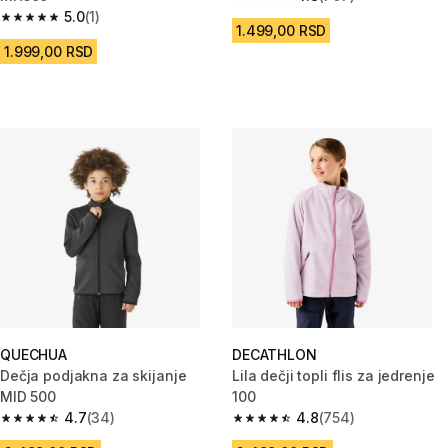
4.8 od 5 zvezdica from 707 Rec
5.0
(1)
5.0 od 5 zvezdica from 1 Recenzije
1.499,00 RSD
1.999,00 RSD
QUECHUA
DECATHLON
Dečja podjakna za skijanje
Lila dečji topli flis za jedrenje
MID 500
100
4.7
(34)
4.8
(754)
4.7 od 5 zvezdica from 34 Recenzije
4.8 od 5 zvezdica from 754 Rec