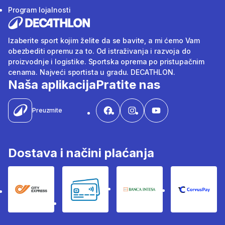
Program lojalnosti
Izaberite sport kojim želite da se bavite, a mi ćemo Vam
obezbediti opremu za to. Od istraživanja i razvoja do
proizvodnje i logistike. Sportska oprema po pristupačnim
cenama. Najveći sportista u gradu. DECATHLON.
Naša aplikacija
Pratite nas
Preuzmite
Dostava i načini plaćanja
City Express
Bankovne kartice
Banka Intesa
Corvus