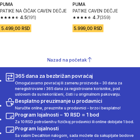
PUMA
PUMA
PATIKE NA ČIČAK CAVEN DEČJE
PATIKE CAVEN DEČJE
4.5
(191)
4.7
(359)
4.5 od 5 zvezdica from 191 Recenzije
4.7 od 5 zvezdica from 359 Rec
5.499,00 RSD
5.999,00 RSD
Nazad na početak
365 dana za bezbrižan povraćaj
Omogućavamo povraćaj ili zamenu proizvoda – 30 dana za
neregistrovane i 365 dana za registrovane korisnike, pod
uslovom da su nekorišćeni, čisti i u originalnom pakovanju.
Besplatno preuzimanje u prodavnici
Naručite online, preuzmite u prodavnici – brzo i besplatno!
Program lojalnosti – 10 RSD = 1 bod
Za 10 RSD potrošenih u fizičkoj prodavnici ili online dobijate 1 bod.
Program lojalnosti
Sa vašim Decathlon nalogom, sada možete da sakupljate bodove