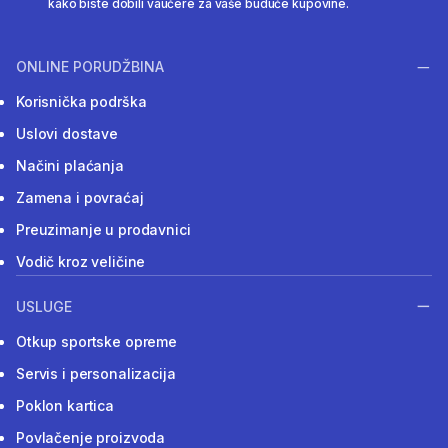
kako biste dobili vaučere za vaše buduće kupovine.
ONLINE PORUDŽBINA
Korisnička podrška
Uslovi dostave
Načini plaćanja
Zamena i povraćaj
Preuzimanje u prodavnici
Vodič kroz veličine
USLUGE
Otkup sportske opreme
Servis i personalizacija
Poklon kartica
Povlačenje proizvoda