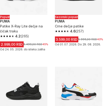
Popust
Sezonski popust
PUMA
PUMA
Patike X-Ray Lite dečje na
Crne dečje patike
čičak traku
4.6
(257)
4.6 od 5 zvezdica from 257 Rec
4.2
(265)
4.2 od 5 zvezdica from 265 Recenzije
3.599,00 RSD
Cena pre sniženja
5.999,00 RSD
40%
2.999,00 RSD
Cena pre sniženja
5.499,00 RSD
45%
Od 01. 07. 2026. Do 29. 08. 2026.
Od 24. 05. 2026. do isteka zaliha