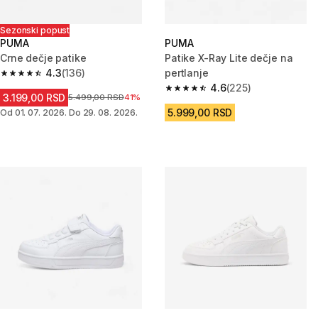
Sezonski popust
PUMA
PUMA
Crne dečje patike
Patike X-Ray Lite dečje na
4.3
(136)
pertlanje
4.3 od 5 zvezdica from 136 Recenzije
4.6
(225)
4.6 od 5 zvezdica from 225 Rec
3.199,00 RSD
Cena pre sniženja
5.499,00 RSD
41%
5.999,00 RSD
Od 01. 07. 2026. Do 29. 08. 2026.