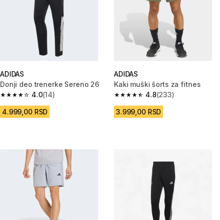
ADIDAS
ADIDAS
Donji deo trenerke Sereno 26
Kaki muški šorts za fitnes
4.0
(14)
4.8
(233)
4.0 od 5 zvezdica from 14 Recenzije
4.8 od 5 zvezdica from 233 Rec
4.999,00 RSD
3.999,00 RSD