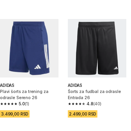
ADIDAS
ADIDAS
Plavi šorts za trening za
Šorts za fudbal za odrasle
odrasle Sereno 26
Entrada 26
5.0
(1)
4.8
(40)
5.0 od 5 zvezdica from 1 Recenzije
4.8 od 5 zvezdica from 40 Rece
3.499,00 RSD
2.499,00 RSD