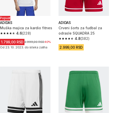
Popust
ADIDAS
ADIDAS
Muška majica za kardio fitnes
Crveni šorts za fudbal za
4.6
(228)
odrasle SQUADRA 25
4.6 od 5 zvezdica from 228 Recenzije
4.8
(382)
4.8 od 5 zvezdica from 382 Rec
1.799,00 RSD
Cena pre sniženja
2.999,00 RSD
40%
2.999,00 RSD
Od 23. 10. 2023. do isteka zaliha