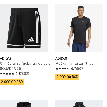
ADIDAS
ADIDAS
Crni šorts za fudbal za odrasle
Muška majica za fitnes
SQUADRA 25
4.7
(507)
4.7 od 5 zvezdica from 507 Rec
4.8
(382)
4.8 od 5 zvezdica from 382 Recenzije
2.999,00 RSD
2.999,00 RSD