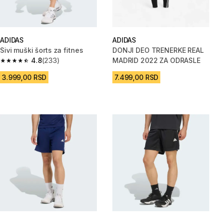
ADIDAS
ADIDAS
Sivi muški šorts za fitnes
DONJI DEO TRENERKE REAL
4.8
(233)
MADRID 2022 ZA ODRASLE
4.8 od 5 zvezdica from 233 Recenzije
3.999,00 RSD
7.499,00 RSD