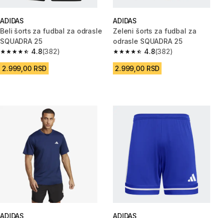
ADIDAS
ADIDAS
Beli šorts za fudbal za odrasle
Zeleni šorts za fudbal za
SQUADRA 25
odrasle SQUADRA 25
4.8
(382)
4.8
(382)
4.8 od 5 zvezdica from 382 Recenzije
4.8 od 5 zvezdica from 382 Rec
2.999,00 RSD
2.999,00 RSD
ADIDAS
ADIDAS