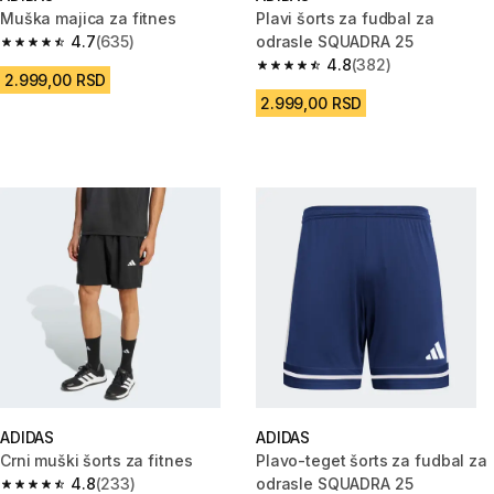
Muška majica za fitnes
Plavi šorts za fudbal za
4.7
(635)
odrasle SQUADRA 25
4.7 od 5 zvezdica from 635 Recenzije
4.8
(382)
4.8 od 5 zvezdica from 382 Rec
2.999,00 RSD
2.999,00 RSD
ADIDAS
ADIDAS
Crni muški šorts za fitnes
Plavo-teget šorts za fudbal za
4.8
(233)
odrasle SQUADRA 25