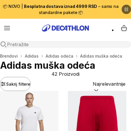
📦 NOVO |
Besplatna dostava iznad 4999 RSD
– samo na
standardne pakete 📦
Menu
My 
Open search
Početna stranica
Brendovi
Adidas
Adidas odeća
Adidas muška odeća
Adidas muška odeća
42 Proizvodi
Sakrij filtere
Sortiraj po:
(option