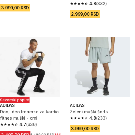
4.8 od 5 zvezdica from 233 Recenzije
4.8
(382)
4.8 od 5 zvezdica from 382 Rec
3.999,00 RSD
2.999,00 RSD
Sezonski popust
ADIDAS
ADIDAS
Donji deo trenerke za kardio
Zeleni muški šorts
fitnes muški - crni
4.8
(233)
4.8 od 5 zvezdica from 233 Rec
4.7
(636)
4.7 od 5 zvezdica from 636 Recenzije
3.999,00 RSD
3.499,00 RSD
Cena pre sniženja
5.499,00 RSD
36%