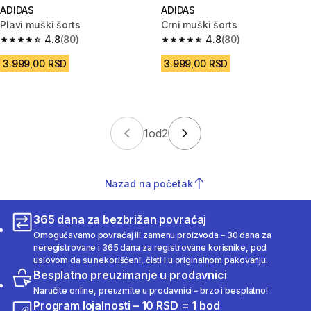
ADIDAS
ADIDAS
Plavi muški šorts
Crni muški šorts
4.8
(80)
4.8
(80)
4.8 od 5 zvezdica from 80 Recenzije
4.8 od 5 zvezdica from 80 Rece
3.999,00 RSD
3.999,00 RSD
1
od
2
Nazad na početak
365 dana za bezbrižan povraćaj
Omogućavamo povraćaj ili zamenu proizvoda – 30 dana za
neregistrovane i 365 dana za registrovane korisnike, pod
uslovom da su nekorišćeni, čisti i u originalnom pakovanju.
Besplatno preuzimanje u prodavnici
Naručite online, preuzmite u prodavnici – brzo i besplatno!
Program lojalnosti – 10 RSD = 1 bod