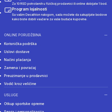
Za 10 RSD potrošenih u fizičkoj prodavnici ili online dobijate 1 bod.
Program lojalnosti
Sa vašim Decathlon nalogom, sada možete da sakupljate bodove
kako biste dobili vaučere za vaše buduće kupovine.
ONLINE PORUDŽBINA
Korisnička podrška
Uslovi dostave
Načini plaćanja
Zamena i povraćaj
Preuzimanje u prodavnici
Vodič kroz veličine
USLUGE
Otkup sportske opreme
Servis i personalizacija