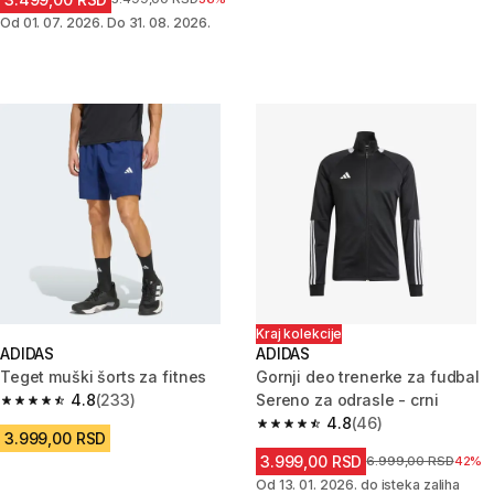
Od 01. 07. 2026. Do 31. 08. 2026.
Kraj kolekcije
ADIDAS
ADIDAS
Teget muški šorts za fitnes
Gornji deo trenerke za fudbal
4.8
(233)
Sereno za odrasle - crni
4.8 od 5 zvezdica from 233 Recenzije
4.8
(46)
4.8 od 5 zvezdica from 46 Rece
3.999,00 RSD
3.999,00 RSD
Cena pre sniženja
6.999,00 RSD
42%
Od 13. 01. 2026. do isteka zaliha