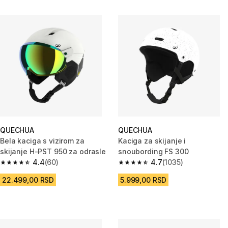
QUECHUA
QUECHUA
Bela kaciga s vizirom za
Kaciga za skijanje i
skijanje H-PST 950 za odrasle
snoubording FS 300
4.4
(60)
4.7
(1035)
4.4 od 5 zvezdica from 60 Recenzije
4.7 od 5 zvezdica from 1035 Re
22.499,00 RSD
5.999,00 RSD