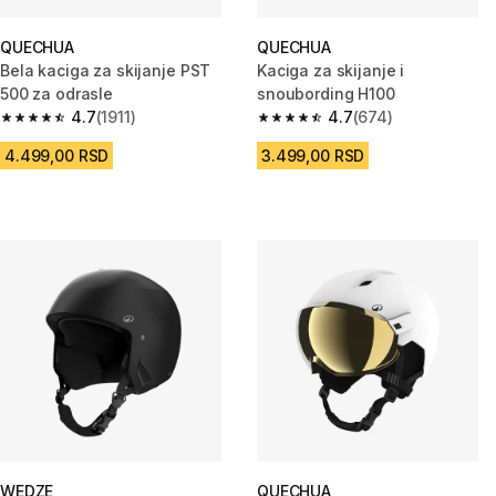
QUECHUA
QUECHUA
Bela kaciga za skijanje PST
Kaciga za skijanje i
500 za odrasle
snoubording H100
4.7
(1911)
4.7
(674)
4.7 od 5 zvezdica from 1911 Recenzije
4.7 od 5 zvezdica from 674 Rec
4.499,00 RSD
3.499,00 RSD
WEDZE
QUECHUA