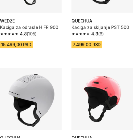
WEDZE
QUECHUA
Kaciga za odrasle H FR 900
Kaciga za skijanje PST 500
4.8
(105)
4.3
(6)
4.8 od 5 zvezdica from 105 Recenzije
4.3 od 5 zvezdica from 6 Recen
15.499,00 RSD
7.499,00 RSD
QUECHUA
QUECHUA