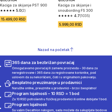
Kaciga za skijanje PST 900
Kaciga za skijanje i
5.0
(2)
snoubording FS 300
5.0 od 5 zvezdica from 2 Recenzije
4.7
(1035)
4.7 od 5 zvezdica from 1035 Re
15.499,00 RSD
5.999,00 RSD
Nazad na početak
365 dana za bezbrižan povraćaj
Omogućavamo povraćaj ili zamenu proizvoda – 30 dana za
neregistrovane i 365 dana za registrovane korisnike, pod
uslovom da su nekorišćeni, čisti i u originalnom pakovanju.
Besplatno preuzimanje u prodavnici
Naručite online, preuzmite u prodavnici – brzo i besplatno!
Program lojalnosti – 10 RSD = 1 bod
Za 10 RSD potrošenih u fizičkoj prodavnici ili online dobijate 1 bod.
Program lojalnosti
Sa vašim Decathlon nalogom, sada možete da sakupljate bodove