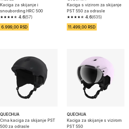
Kaciga za skijanje i
Kaciga s vizirom za skijanje
snoubording HRC 500
PST 550 za odrasle
4.6
(57)
4.6
(635)
4.6 od 5 zvezdica from 57 Recenzije
4.6 od 5 zvezdica from 635 Rec
6.999,00 RSD
11.499,00 RSD
QUECHUA
QUECHUA
Crna kaciga za skijanje PST
Kaciga za skijanje s vizirom
500 za odrasle
PST 550