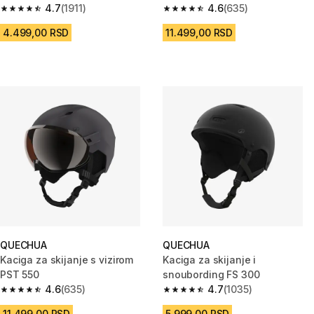
4.7
(1911)
4.6
(635)
4.7 od 5 zvezdica from 1911 Recenzije
4.6 od 5 zvezdica from 635 Rec
4.499,00 RSD
11.499,00 RSD
QUECHUA
QUECHUA
Kaciga za skijanje s vizirom
Kaciga za skijanje i
PST 550
snoubording FS 300
4.6
(635)
4.7
(1035)
4.6 od 5 zvezdica from 635 Recenzije
4.7 od 5 zvezdica from 1035 Re
11.499,00 RSD
5.999,00 RSD