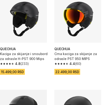
QUECHUA
QUECHUA
Kaciga za skijanje i snoubord
Crna kaciga za skijanje za
za odrasle H-PST 900 Mips
odrasle PST 950 MIPS
4.8
(233)
4.4
(60)
4.8 od 5 zvezdica from 233 Recenzije
4.4 od 5 zvezdica from 60 Rece
15.499,00 RSD
22.499,00 RSD