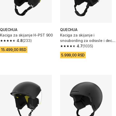
QUECHUA
QUECHUA
Kaciga za skijanje H-PST 900
Kaciga za skijanje i
4.8
(233)
snoubording za odrasle i decu
4.8 od 5 zvezdica from 233 Recenzije
FS 300
4.7
(1035)
4.7 od 5 zvezdica from 1035 Re
15.499,00 RSD
5.999,00 RSD