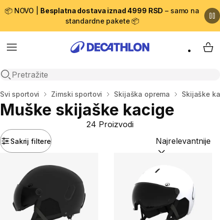
📦 NOVO |
Besplatna dostava iznad 4999 RSD
– samo na
standardne pakete 📦
Menu
My 
Open search
Početna stranica
Svi sportovi
Zimski sportovi
Skijaška oprema
Skijaške k
Muške skijaške kacige
24 Proizvodi
Sakrij filtere
Sortiraj po:
(option