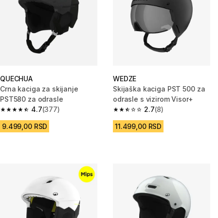
QUECHUA
WEDZE
Crna kaciga za skijanje
Skijaška kaciga PST 500 za
PST580 za odrasle
odrasle s vizirom Visor+
4.7
(377)
2.7
(8)
4.7 od 5 zvezdica from 377 Recenzije
2.7 od 5 zvezdica from 8 Recen
9.499,00 RSD
11.499,00 RSD