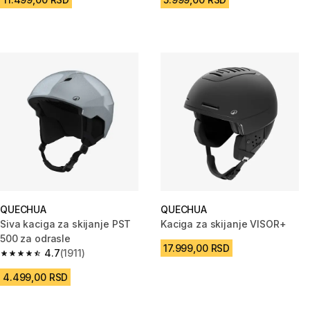
QUECHUA
QUECHUA
Siva kaciga za skijanje PST
Kaciga za skijanje VISOR+
500 za odrasle
17.999,00 RSD
4.7
(1911)
4.7 od 5 zvezdica from 1911 Recenzije
4.499,00 RSD