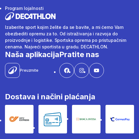
Program lojalnosti
Izaberite sport kojim želite da se bavite, a mi ćemo Vam
obezbediti opremu za to. Od istraživanja i razvoja do
proizvodnje i logistike. Sportska oprema po pristupačnim
cenama. Najveći sportista u gradu. DECATHLON.
Naša aplikacija
Pratite nas
Preuzmite
Dostava i načini plaćanja
City Express
Bankovne kartice
Banka Intesa
Corvus