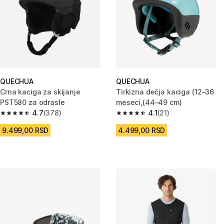
QUECHUA
QUECHUA
Crna kaciga za skijanje
Tirkizna dečja kaciga (12–36
PST580 za odrasle
meseci,(44–49 cm)
4.7
(378)
4.1
(21)
4.7 od 5 zvezdica from 378 Recenzije
4.1 od 5 zvezdica from 21 Recen
9.499,00 RSD
4.499,00 RSD