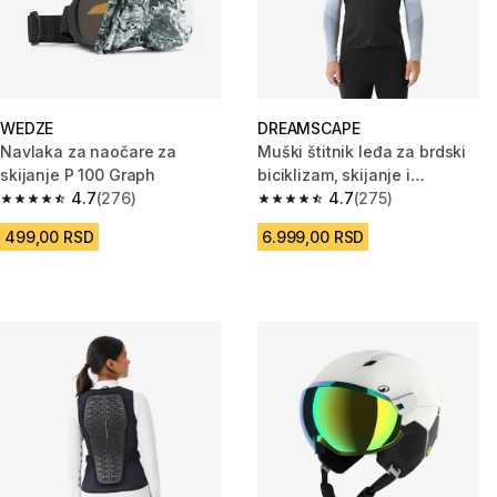
WEDZE
DREAMSCAPE
Navlaka za naočare za
Muški štitnik leđa za brdski
skijanje P 100 Graph
biciklizam, skijanje i
4.7
(276)
snoubording DBCK 500
4.7
(275)
4.7 od 5 zvezdica from 276 Recenzije
4.7 od 5 zvezdica from 275 Rec
499,00 RSD
6.999,00 RSD