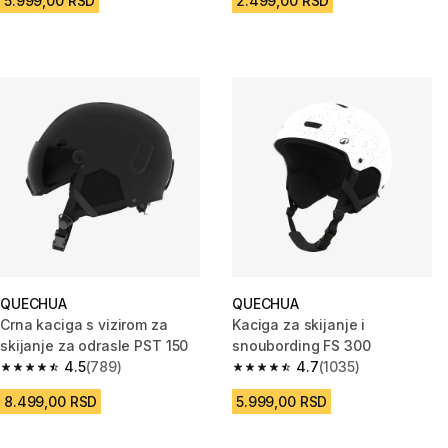
5.999,00 RSD
2.499,00 RSD
QUECHUA
QUECHUA
Crna kaciga s vizirom za
Kaciga za skijanje i
skijanje za odrasle PST 150
snoubording FS 300
4.5
(789)
4.7
(1035)
4.5 od 5 zvezdica from 789 Recenzije
4.7 od 5 zvezdica from 1035 Re
8.499,00 RSD
5.999,00 RSD