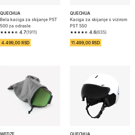
QUECHUA
QUECHUA
Bela kaciga za skijanje PST
Kaciga za skijanje s vizirom
500 za odrasle
PST 550
4.7
(1911)
4.6
(635)
4.7 od 5 zvezdica from 1911 Recenzije
4.6 od 5 zvezdica from 635 Rec
4.499,00 RSD
11.499,00 RSD
WEDZE
QUECHUA