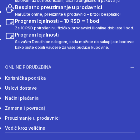
uslovom da su nekorišćeni, čisti i u originalnom pakovanju.
Besplatno preuzimanje u prodavnici
Naručite online, preuzmite u prodavnici – brzo i besplatno!
Program lojalnosti – 10 RSD = 1 bod
Za 10 RSD potrošenih u fizičkoj prodavnici ili online dobijate 1 bod.
Program lojalnosti
Sa vašim Decathlon nalogom, sada možete da sakupljate bodove
kako biste dobili vaučere za vaše buduće kupovine.
ONLINE PORUDŽBINA
Korisnička podrška
Uslovi dostave
Načini plaćanja
Zamena i povraćaj
Preuzimanje u prodavnici
Vodič kroz veličine