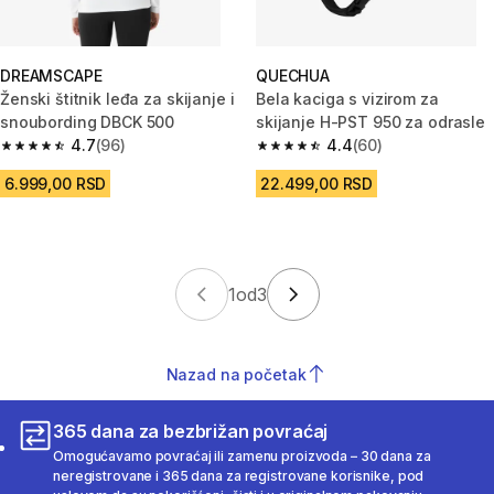
DREAMSCAPE
QUECHUA
Ženski štitnik leđa za skijanje i
Bela kaciga s vizirom za
snoubording DBCK 500
skijanje H-PST 950 za odrasle
4.7
(96)
4.4
(60)
4.7 od 5 zvezdica from 96 Recenzije
4.4 od 5 zvezdica from 60 Rece
6.999,00 RSD
22.499,00 RSD
1
od
3
Nazad na početak
365 dana za bezbrižan povraćaj
Omogućavamo povraćaj ili zamenu proizvoda – 30 dana za
neregistrovane i 365 dana za registrovane korisnike, pod