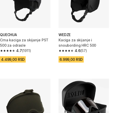
QUECHUA
WEDZE
Crna kaciga za skijanje PST
Kaciga za skijanje i
500 za odrasle
snoubording HRC 500
4.7
(1911)
4.6
(57)
4.7 od 5 zvezdica from 1911 Recenzije
4.6 od 5 zvezdica from 57 Rece
4.499,00 RSD
6.999,00 RSD