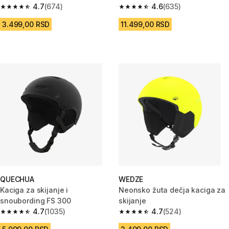
4.7
(674)
4.6
(635)
4.7 od 5 zvezdica from 674 Recenzije
4.6 od 5 zvezdica from 635 Rec
3.499,00 RSD
11.499,00 RSD
QUECHUA
WEDZE
Kaciga za skijanje i
Neonsko žuta dečja kaciga za
snoubording FS 300
skijanje
4.7
(1035)
4.7
(524)
4.7 od 5 zvezdica from 1035 Recenzije
4.7 od 5 zvezdica from 524 Rec