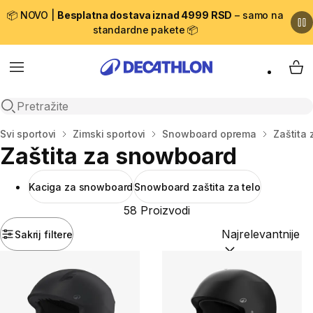
📦 NOVO |
Besplatna dostava iznad 4999 RSD
– samo na
standardne pakete 📦
Menu
My 
Open search
Početna stranica
Svi sportovi
Zimski sportovi
Snowboard oprema
Zaštita
Zaštita za snowboard
Kaciga za snowboard
Snowboard zaštita za telo
58 Proizvodi
Sakrij filtere
Sortiraj po:
(option