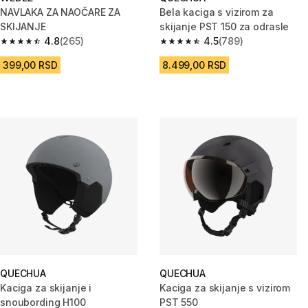
NAVLAKA ZA NAOČARE ZA
Bela kaciga s vizirom za
SKIJANJE
skijanje PST 150 za odrasle
4.8
(265)
4.5
(789)
4.8 od 5 zvezdica from 265 Recenzije
4.5 od 5 zvezdica from 789 Rec
399,00 RSD
8.499,00 RSD
QUECHUA
QUECHUA
Kaciga za skijanje i
Kaciga za skijanje s vizirom
snoubording H100
PST 550