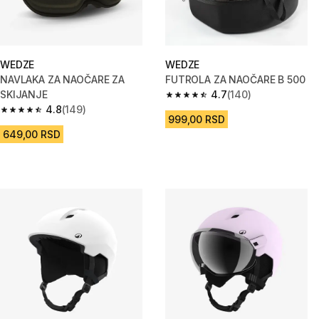
WEDZE
WEDZE
NAVLAKA ZA NAOČARE ZA
FUTROLA ZA NAOČARE B 500
SKIJANJE
4.7
(140)
4.7 od 5 zvezdica from 140 Rec
4.8
(149)
4.8 od 5 zvezdica from 149 Recenzije
999,00 RSD
649,00 RSD