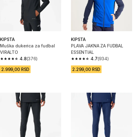
KIPSTA
KIPSTA
Muška dukerica za fudbal
PLAVA JAKNA ZA FUDBAL
VIRALTO
ESSENTIAL
4.8
(376)
4.7
(934)
4.8 od 5 zvezdica from 376 Recenzije
4.7 od 5 zvezdica from 934 Re
2.999,00 RSD
2.299,00 RSD