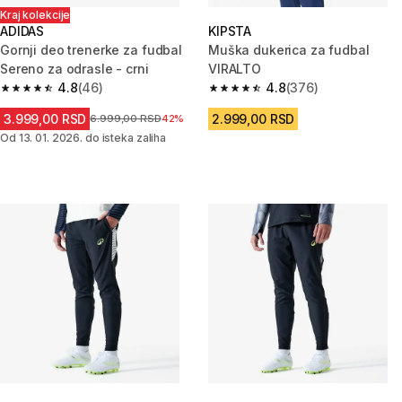
Kraj kolekcije
ADIDAS
KIPSTA
Gornji deo trenerke za fudbal
Muška dukerica za fudbal
Sereno za odrasle - crni
VIRALTO
4.8
(46)
4.8
(376)
4.8 od 5 zvezdica from 46 Recenzije
4.8 od 5 zvezdica from 376 Rec
3.999,00 RSD
2.999,00 RSD
Cena pre sniženja
6.999,00 RSD
42%
Od 13. 01. 2026. do isteka zaliha