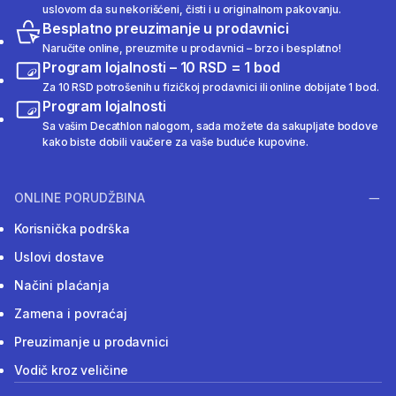
uslovom da su nekorišćeni, čisti i u originalnom pakovanju.
Besplatno preuzimanje u prodavnici
Naručite online, preuzmite u prodavnici – brzo i besplatno!
Program lojalnosti – 10 RSD = 1 bod
Za 10 RSD potrošenih u fizičkoj prodavnici ili online dobijate 1 bod.
Program lojalnosti
Sa vašim Decathlon nalogom, sada možete da sakupljate bodove
kako biste dobili vaučere za vaše buduće kupovine.
ONLINE PORUDŽBINA
Korisnička podrška
Uslovi dostave
Načini plaćanja
Zamena i povraćaj
Preuzimanje u prodavnici
Vodič kroz veličine