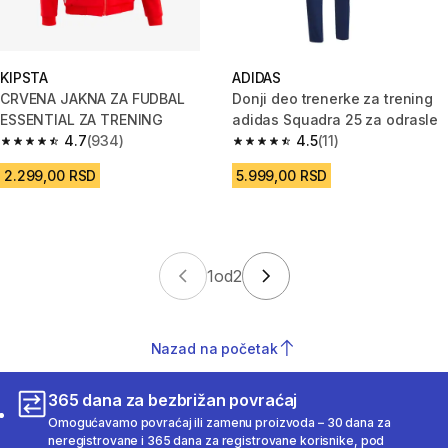
KIPSTA
ADIDAS
CRVENA JAKNA ZA FUDBAL
Donji deo trenerke za trening
ESSENTIAL ZA TRENING
adidas Squadra 25 za odrasle
4.7
(934)
4.5
(11)
4.7 od 5 zvezdica from 934 Recenzije
4.5 od 5 zvezdica from 11 Recen
2.299,00 RSD
5.999,00 RSD
1
od
2
Nazad na početak
365 dana za bezbrižan povraćaj
Omogućavamo povraćaj ili zamenu proizvoda – 30 dana za
neregistrovane i 365 dana za registrovane korisnike, pod