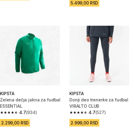
5.499,00 RSD
KIPSTA
KIPSTA
Zelena dečja jakna za fudbal
Donji deo trenerke za fudbal
ESSENTIAL
VIRALTO CLUB
4.7
(934)
4.7
(527)
4.7 od 5 zvezdica from 934 Recenzije
4.7 od 5 zvezdica from 527 Rec
2.299,00 RSD
2.999,00 RSD