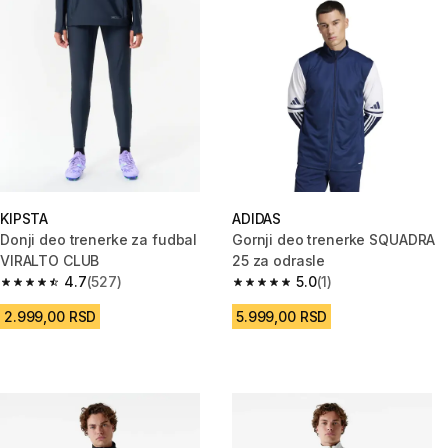
KIPSTA
ADIDAS
Donji deo trenerke za fudbal
Gornji deo trenerke SQUADRA
VIRALTO CLUB
25 za odrasle
4.7
(527)
5.0
(1)
4.7 od 5 zvezdica from 527 Recenzije
5.0 od 5 zvezdica from 1 Recenz
2.999,00 RSD
5.999,00 RSD