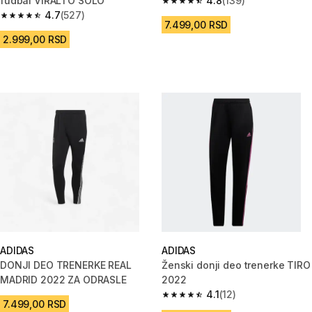
fudbal VIRALTO SOLO
4.8
(139)
4.8 od 5 zvezdica from 139 Rec
4.7
(527)
4.7 od 5 zvezdica from 527 Recenzije
7.499,00 RSD
2.999,00 RSD
ADIDAS
ADIDAS
DONJI DEO TRENERKE REAL
Ženski donji deo trenerke TIRO
MADRID 2022 ZA ODRASLE
2022
4.1
(12)
4.1 od 5 zvezdica from 12 Recen
7.499,00 RSD