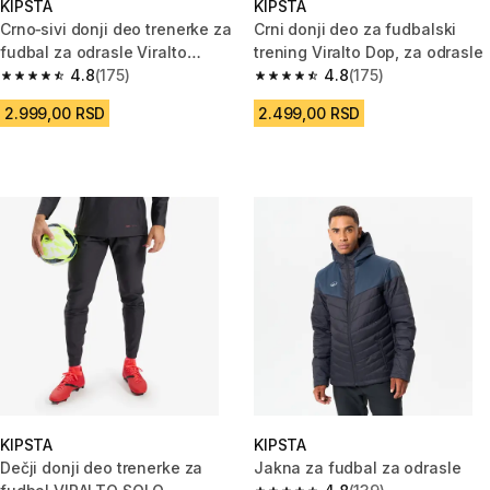
KIPSTA
KIPSTA
Crno‐sivi donji deo trenerke za
Crni donji deo za fudbalski
fudbal za odrasle Viralto
trening Viralto Dop, za odrasle
Ripples
4.8
(175)
4.8
(175)
4.8 od 5 zvezdica from 175 Recenzije
4.8 od 5 zvezdica from 175 Rec
2.999,00 RSD
2.499,00 RSD
KIPSTA
KIPSTA
Dečji donji deo trenerke za
Jakna za fudbal za odrasle