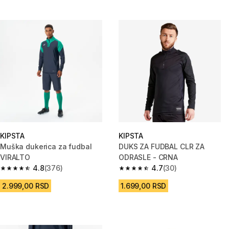
KIPSTA
KIPSTA
Muška dukerica za fudbal
DUKS ZA FUDBAL CLR ZA
VIRALTO
ODRASLE - CRNA
4.8
(376)
4.7
(30)
4.8 od 5 zvezdica from 376 Recenzije
4.7 od 5 zvezdica from 30 Rece
2.999,00 RSD
1.699,00 RSD