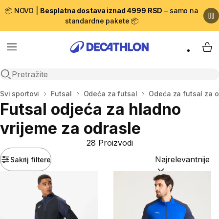
📦 NOVO |
Besplatna dostava iznad 4999 RSD
– samo na
standardne pakete 📦
Menu
My 
Open search
Početna stranica
Svi sportovi
Futsal
Odeća za futsal
Odeća za futsal za o
Futsal odjeća za hladno
vrijeme za odrasle
28 Proizvodi
Sakrij filtere
Sortiraj po:
(option