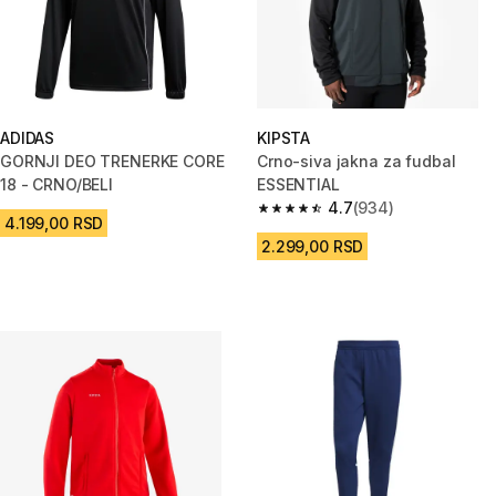
ADIDAS
KIPSTA
GORNJI DEO TRENERKE CORE
Crno-siva jakna za fudbal
18 - CRNO/BELI
ESSENTIAL
4.7
(934)
4.7 od 5 zvezdica from 934 Re
4.199,00 RSD
2.299,00 RSD