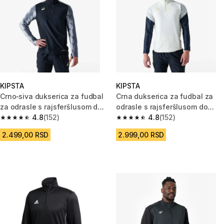
KIPSTA
KIPSTA
Crno‐siva dukserica za fudbal
Crna dukserica za fudbal za
za odrasle s rajsferšlusom do
odrasle s rajsferšlusom do
pola Viralto Dop
4.8
(152)
pola Viralto
4.8
(152)
4.8 od 5 zvezdica from 152 Recenzije
4.8 od 5 zvezdica from 152 Rec
2.499,00 RSD
2.999,00 RSD