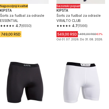
Najpovoljniji kvalitet
Sezonski popust
KIPSTA
KIPSTA
Šorts za fudbal za odrasle
Šorts za fudbal za odrasle
ESSENTIAL
VIRALTO CLUB
4.7
(6550)
4.7
(1566)
4.7 od 5 zvezdica from 6550 Recenzije
4.7 od 5 zvezdica from 1566 Re
749,00 RSD
549,00 RSD
Cena pre sniženja
1.499,00 RSD
63%
Od 01. 07. 2026. Do 31. 08. 2026.