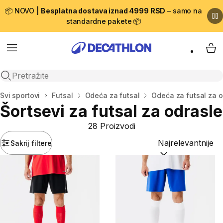
📦 NOVO |
Besplatna dostava iznad 4999 RSD
– samo na
standardne pakete 📦
Menu
My 
Open search
Početna stranica
Svi sportovi
Futsal
Odeća za futsal
Odeća za futsal za o
Šortsevi za futsal za odrasle
28 Proizvodi
Sakrij filtere
Sortiraj po:
(option