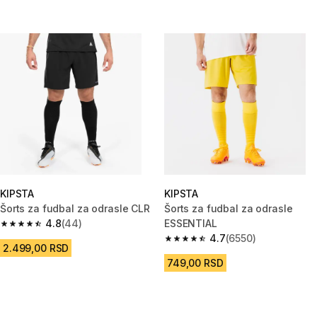
KIPSTA
KIPSTA
Šorts za fudbal za odrasle CLR
Šorts za fudbal za odrasle
4.8
(44)
ESSENTIAL
4.8 od 5 zvezdica from 44 Recenzije
4.7
(6550)
4.7 od 5 zvezdica from 6550 Re
2.499,00 RSD
749,00 RSD