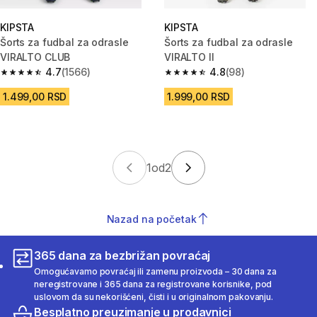
KIPSTA
KIPSTA
Šorts za fudbal za odrasle
Šorts za fudbal za odrasle
VIRALTO CLUB
VIRALTO II
4.7
(1566)
4.8
(98)
4.7 od 5 zvezdica from 1566 Recenzije
4.8 od 5 zvezdica from 98 Rece
1.499,00 RSD
1.999,00 RSD
1
od
2
Nazad na početak
365 dana za bezbrižan povraćaj
Omogućavamo povraćaj ili zamenu proizvoda – 30 dana za
neregistrovane i 365 dana za registrovane korisnike, pod
uslovom da su nekorišćeni, čisti i u originalnom pakovanju.
Besplatno preuzimanje u prodavnici