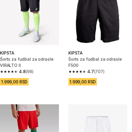
KIPSTA
KIPSTA
Šorts za fudbal za odrasle
Šorts za fudbal za odrasle
VIRALTO II
F500
4.8
(98)
4.7
(707)
4.8 od 5 zvezdica from 98 Recenzije
4.7 od 5 zvezdica from 707 Rec
1.999,00 RSD
1.999,00 RSD