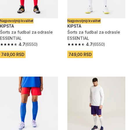
Najpovoljniji kvalitet
Najpovoljniji kvalitet
KIPSTA
KIPSTA
Šorts za fudbal za odrasle
Šorts za fudbal za odrasle
ESSENTIAL
ESSENTIAL
4.7
(6550)
4.7
(6550)
4.7 od 5 zvezdica from 6550 Recenzije
4.7 od 5 zvezdica from 6550 Re
749,00 RSD
749,00 RSD