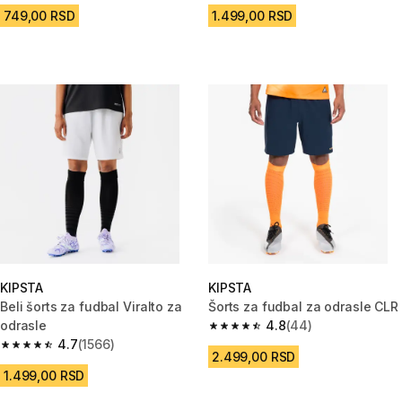
749,00 RSD
1.499,00 RSD
KIPSTA
KIPSTA
Beli šorts za fudbal Viralto za
Šorts za fudbal za odrasle CLR
odrasle
4.8
(44)
4.8 od 5 zvezdica from 44 Rec
4.7
(1566)
4.7 od 5 zvezdica from 1566 Recenzije
2.499,00 RSD
1.499,00 RSD