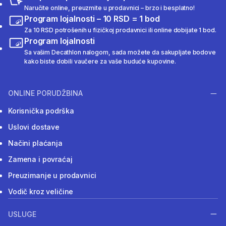
Naručite online, preuzmite u prodavnici – brzo i besplatno!
Program lojalnosti – 10 RSD = 1 bod
Za 10 RSD potrošenih u fizičkoj prodavnici ili online dobijate 1 bod.
Program lojalnosti
Sa vašim Decathlon nalogom, sada možete da sakupljate bodove
kako biste dobili vaučere za vaše buduće kupovine.
ONLINE PORUDŽBINA
Korisnička podrška
Uslovi dostave
Načini plaćanja
Zamena i povraćaj
Preuzimanje u prodavnici
Vodič kroz veličine
USLUGE