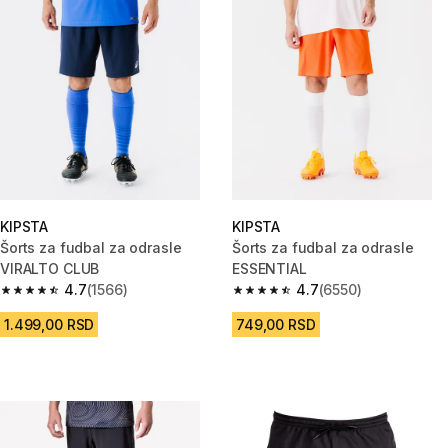
KIPSTA
KIPSTA
Šorts za fudbal za odrasle
Šorts za fudbal za odrasle
VIRALTO CLUB
ESSENTIAL
4.7
(1566)
4.7
(6550)
4.7 od 5 zvezdica from 1566 Recenzije
4.7 od 5 zvezdica from 6550 Re
1.499,00 RSD
749,00 RSD