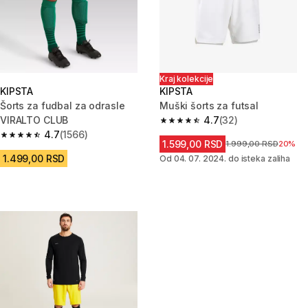
Kraj kolekcije
KIPSTA
KIPSTA
Šorts za fudbal za odrasle
Muški šorts za futsal
VIRALTO CLUB
4.7
(32)
4.7 od 5 zvezdica from 32 Rece
4.7
(1566)
4.7 od 5 zvezdica from 1566 Recenzije
1.599,00 RSD
Cena pre sniženja
1.999,00 RSD
20%
1.499,00 RSD
Od 04. 07. 2024. do isteka zaliha