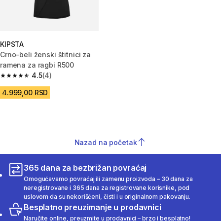
KIPSTA
Crno-beli ženski štitnici za
ramena za ragbi R500
4.5
(4)
4.5 od 5 zvezdica from 4 Recenzije
4.999,00 RSD
Nazad na početak
365 dana za bezbrižan povraćaj
Omogućavamo povraćaj ili zamenu proizvoda – 30 dana za
neregistrovane i 365 dana za registrovane korisnike, pod
uslovom da su nekorišćeni, čisti i u originalnom pakovanju.
Besplatno preuzimanje u prodavnici
Naručite online, preuzmite u prodavnici – brzo i besplatno!