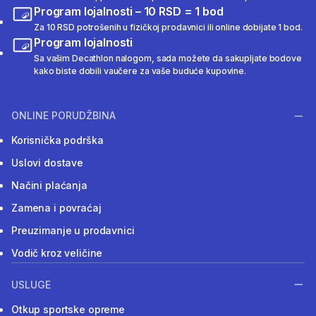
Program lojalnosti – 10 RSD = 1 bod
Za 10 RSD potrošenih u fizičkoj prodavnici ili online dobijate 1 bod.
Program lojalnosti
Sa vašim Decathlon nalogom, sada možete da sakupljate bodove
kako biste dobili vaučere za vaše buduće kupovine.
ONLINE PORUDŽBINA
Korisnička podrška
Uslovi dostave
Načini plaćanja
Zamena i povraćaj
Preuzimanje u prodavnici
Vodič kroz veličine
USLUGE
Otkup sportske opreme