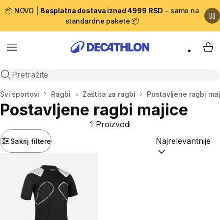
📦 NOVO |
Besplatna dostava iznad 4999 RSD
– samo na
standardne pakete 📦
Menu
My 
Open search
Početna stranica
Svi sportovi
Ragbi
Zaštita za ragbi
Postavljene ragbi maj
Postavljene ragbi majice
1 Proizvodi
Sakrij filtere
Sortiraj po:
(option