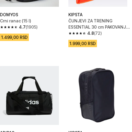
DOMYOS
KIPSTA
Crni ranac (15 l)
ČUNJEVI ZA TRENING
4.7
(1905)
ESSENTIAL 30 cm PAKOVANJE
4.7 od 5 zvezdica from 1905 Recenzije
OD 4 KOMADA - NARANDŽASTI
4.8
(72)
4.8 od 5 zvezdica from 72 Rece
1.499,00 RSD
1.999,00 RSD