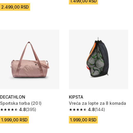
1.499,00 RSD
2.499,00 RSD
DECATHLON
KIPSTA
Sportska torba (20 l)
Vreća za lopte za 8 komada
4.8
(395)
4.8
(144)
4.8 od 5 zvezdica from 395 Recenzije
4.8 od 5 zvezdica from 144 Rec
1.999,00 RSD
1.999,00 RSD