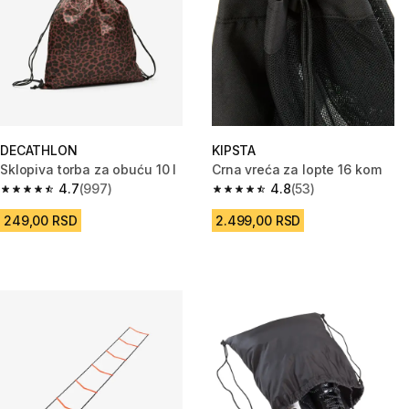
DECATHLON
KIPSTA
Sklopiva torba za obuću 10 l
Crna vreća za lopte 16 kom
4.7
(997)
4.8
(53)
4.7 od 5 zvezdica from 997 Recenzije
4.8 od 5 zvezdica from 53 Rece
249,00 RSD
2.499,00 RSD