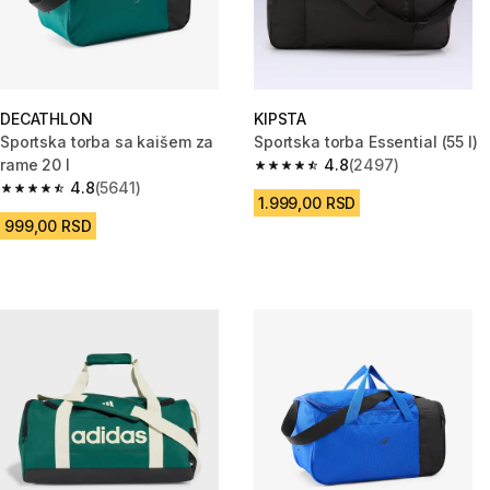
DECATHLON
KIPSTA
Sportska torba sa kaišem za
Sportska torba Essential (55 l)
rame 20 l
4.8
(2497)
4.8 od 5 zvezdica from 2497 R
4.8
(5641)
4.8 od 5 zvezdica from 5641 Recenzije
1.999,00 RSD
999,00 RSD