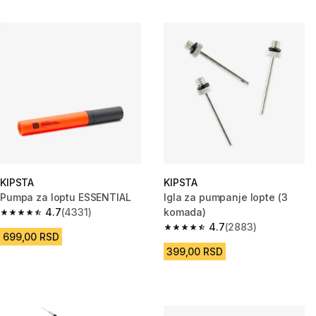
KIPSTA
KIPSTA
Pumpa za loptu ESSENTIAL
Igla za pumpanje lopte (3
4.7
(4331)
komada)
4.7 od 5 zvezdica from 4331 Recenzije
4.7
(2883)
4.7 od 5 zvezdica from 2883 R
699,00 RSD
399,00 RSD