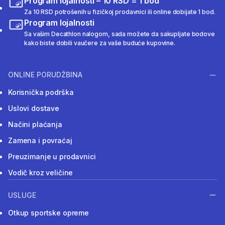
Program lojalnosti – 10 RSD = 1 bod
Za 10 RSD potrošenih u fizičkoj prodavnici ili online dobijate 1 bod.
Program lojalnosti
Sa vašim Decathlon nalogom, sada možete da sakupljate bodove
kako biste dobili vaučere za vaše buduće kupovine.
ONLINE PORUDŽBINA
Korisnička podrška
Uslovi dostave
Načini plaćanja
Zamena i povraćaj
Preuzimanje u prodavnici
Vodič kroz veličine
USLUGE
Otkup sportske opreme