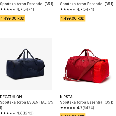
Sportska torba Essential (35 l)
Sportska torba Essential (35 l)
4.7
(5474)
4.7
(5474)
4.7 od 5 zvezdica from 5474 Recenzije
4.7 od 5 zvezdica from 5474 R
1.499,00 RSD
1.499,00 RSD
DECATHLON
KIPSTA
Sportska torba ESSENTIAL (75
Sportska torba Essential (35 l)
l)
4.7
(5474)
4.7 od 5 zvezdica from 5474 R
4.8
(1242)
4.8 od 5 zvezdica from 1242 Recenzije