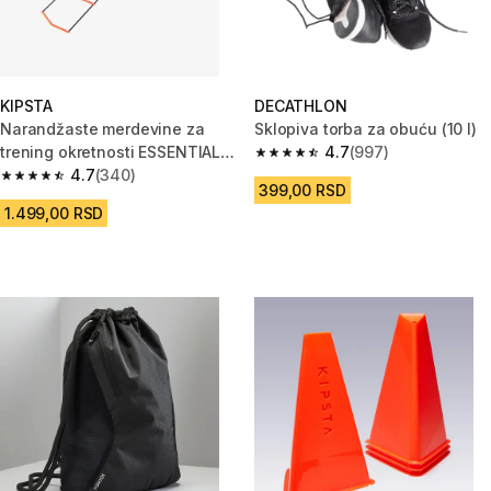
KIPSTA
DECATHLON
Narandžaste merdevine za
Sklopiva torba za obuću (10 l)
trening okretnosti ESSENTIAL
4.7
(997)
4.7 od 5 zvezdica from 997 Rec
(3,20 m)
4.7
(340)
4.7 od 5 zvezdica from 340 Recenzije
399,00 RSD
1.499,00 RSD