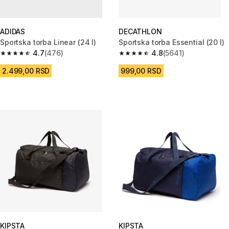
ADIDAS
DECATHLON
Sportska torba Linear (24 l)
Sportska torba Essential (20 l)
4.7
(476)
4.8
(5641)
4.7 od 5 zvezdica from 476 Recenzije
4.8 od 5 zvezdica from 5641 Re
2.499,00 RSD
999,00 RSD
KIPSTA
KIPSTA