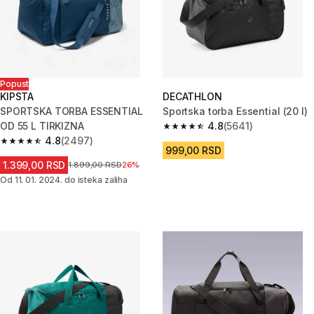
Popust
KIPSTA
DECATHLON
SPORTSKA TORBA ESSENTIAL
Sportska torba Essential (20 l)
OD 55 L TIRKIZNA
4.8
(5641)
4.8 od 5 zvezdica from 5641 Re
4.8
(2497)
4.8 od 5 zvezdica from 2497 Recenzije
999,00 RSD
1.399,00 RSD
Cena pre sniženja
1.899,00 RSD
26%
Od 11. 01. 2024. do isteka zaliha