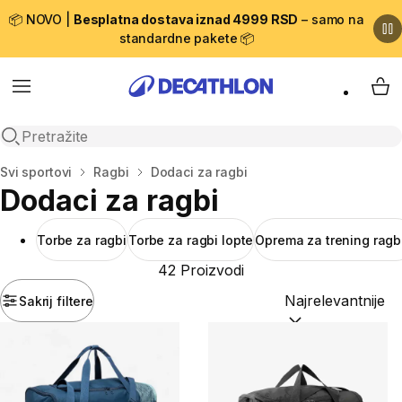
📦 NOVO |
Besplatna dostava iznad 4999 RSD
– samo na
standardne pakete 📦
Menu
My 
Open search
Početna stranica
Svi sportovi
Ragbi
Dodaci za ragbi
Dodaci za ragbi
Torbe za ragbi
Torbe za ragbi lopte
Oprema za trening ragb
42 Proizvodi
Sakrij filtere
Sortiraj po:
(option