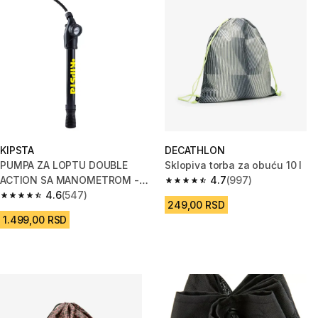
KIPSTA
DECATHLON
PUMPA ZA LOPTU DOUBLE
Sklopiva torba za obuću 10 l
ACTION SA MANOMETROM -
4.7
(997)
4.7 od 5 zvezdica from 997 Rec
CRNA
4.6
(547)
4.6 od 5 zvezdica from 547 Recenzije
249,00 RSD
1.499,00 RSD