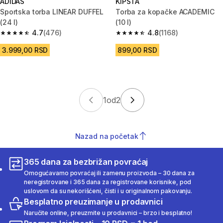
ADIDAS
KIPSTA
Sportska torba LINEAR DUFFEL
Torba za kopačke ACADEMIC
(24 l)
(10 l)
4.7
(476)
4.8
(1168)
4.7 od 5 zvezdica from 476 Recenzije
4.8 od 5 zvezdica from 1168 Re
3.999,00 RSD
899,00 RSD
1
od
2
Nazad na početak
365 dana za bezbrižan povraćaj
Omogućavamo povraćaj ili zamenu proizvoda – 30 dana za
neregistrovane i 365 dana za registrovane korisnike, pod
uslovom da su nekorišćeni, čisti i u originalnom pakovanju.
Besplatno preuzimanje u prodavnici
Naručite online, preuzmite u prodavnici – brzo i besplatno!