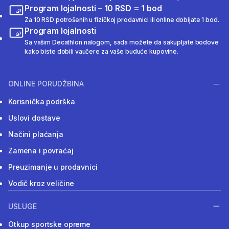
Program lojalnosti – 10 RSD = 1 bod
Za 10 RSD potrošenih u fizičkoj prodavnici ili online dobijate 1 bod.
Program lojalnosti
Sa vašim Decathlon nalogom, sada možete da sakupljate bodove
kako biste dobili vaučere za vaše buduće kupovine.
ONLINE PORUDŽBINA
Korisnička podrška
Uslovi dostave
Načini plaćanja
Zamena i povraćaj
Preuzimanje u prodavnici
Vodič kroz veličine
USLUGE
Otkup sportske opreme