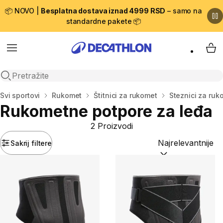
📦 NOVO |
Besplatna dostava iznad 4999 RSD
– samo na
standardne pakete 📦
Menu
My 
Open search
Početna stranica
Svi sportovi
Rukomet
Štitnici za rukomet
Steznici za ruk
Rukometne potpore za leđa
2 Proizvodi
Sakrij filtere
Sortiraj po:
(option