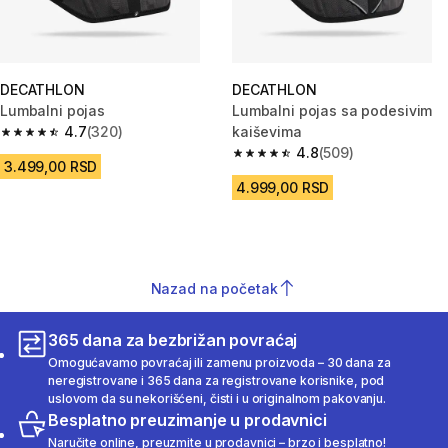
DECATHLON
DECATHLON
Lumbalni pojas
Lumbalni pojas sa podesivim
4.7
(320)
kaiševima
4.7 od 5 zvezdica from 320 Recenzije
4.8
(509)
4.8 od 5 zvezdica from 509 Rec
3.499,00 RSD
4.999,00 RSD
Nazad na početak
365 dana za bezbrižan povraćaj
Omogućavamo povraćaj ili zamenu proizvoda – 30 dana za
neregistrovane i 365 dana za registrovane korisnike, pod
uslovom da su nekorišćeni, čisti i u originalnom pakovanju.
Besplatno preuzimanje u prodavnici
Naručite online, preuzmite u prodavnici – brzo i besplatno!