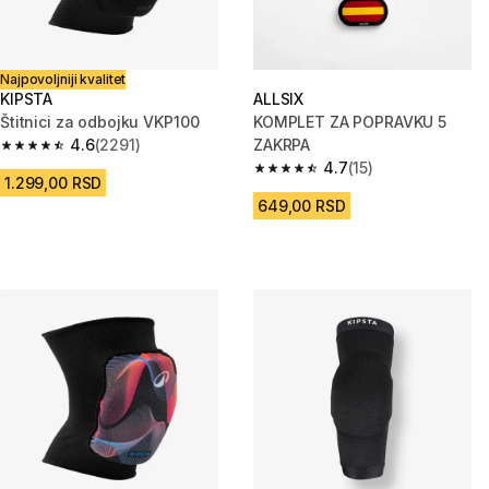
Najpovoljniji kvalitet
KIPSTA
ALLSIX
Štitnici za odbojku VKP100
KOMPLET ZA POPRAVKU 5
4.6
(2291)
ZAKRPA
4.6 od 5 zvezdica from 2291 Recenzije
4.7
(15)
4.7 od 5 zvezdica from 15 Rece
1.299,00 RSD
649,00 RSD