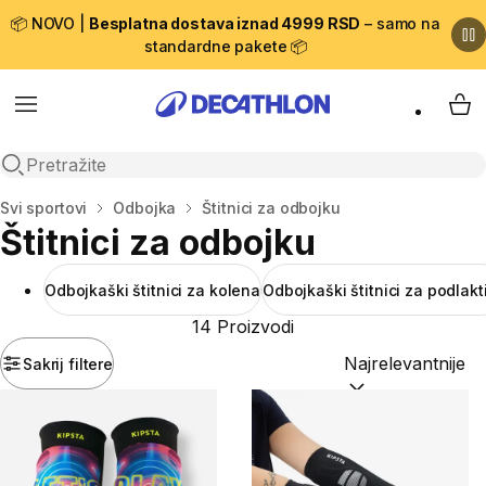
📦 NOVO |
Besplatna dostava iznad 4999 RSD
– samo na
standardne pakete 📦
Menu
My 
Open search
Početna stranica
Svi sportovi
Odbojka
Štitnici za odbojku
Štitnici za odbojku
Odbojkaški štitnici za kolena
Odbojkaški štitnici za podlakt
14 Proizvodi
Sakrij filtere
Sortiraj po:
(option