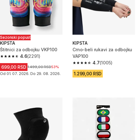
Sezonski popust
KIPSTA
KIPSTA
Štitnici za odbojku VKP100
Crno-beli rukavi za odbojku
4.6
(2291)
VAP100
4.6 od 5 zvezdica from 2291 Recenzije
4.7
(1005)
4.7 od 5 zvezdica from 1005 Re
699,00 RSD
Cena pre sniženja
1.499,00 RSD
53%
1.299,00 RSD
Od 01. 07. 2026. Do 29. 08. 2026.