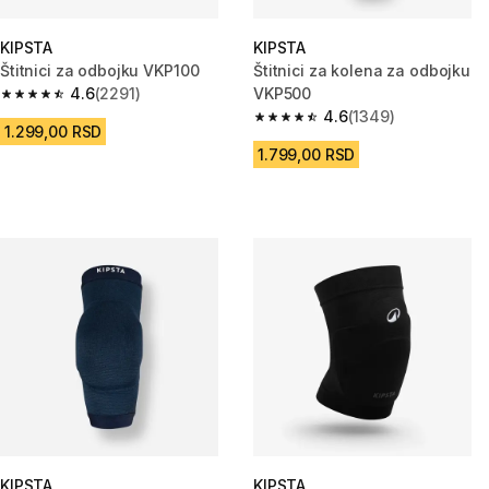
KIPSTA
KIPSTA
Štitnici za odbojku VKP100
Štitnici za kolena za odbojku
4.6
(2291)
VKP500
4.6 od 5 zvezdica from 2291 Recenzije
4.6
(1349)
4.6 od 5 zvezdica from 1349 Re
1.299,00 RSD
1.799,00 RSD
KIPSTA
KIPSTA