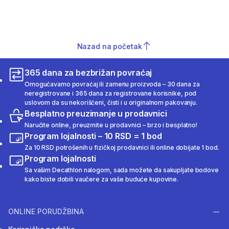
Nazad na početak
365 dana za bezbrižan povraćaj
Omogućavamo povraćaj ili zamenu proizvoda – 30 dana za
neregistrovane i 365 dana za registrovane korisnike, pod
uslovom da su nekorišćeni, čisti i u originalnom pakovanju.
Besplatno preuzimanje u prodavnici
Naručite online, preuzmite u prodavnici – brzo i besplatno!
Program lojalnosti – 10 RSD = 1 bod
Za 10 RSD potrošenih u fizičkoj prodavnici ili online dobijate 1 bod.
Program lojalnosti
Sa vašim Decathlon nalogom, sada možete da sakupljate bodove
kako biste dobili vaučere za vaše buduće kupovine.
ONLINE PORUDŽBINA