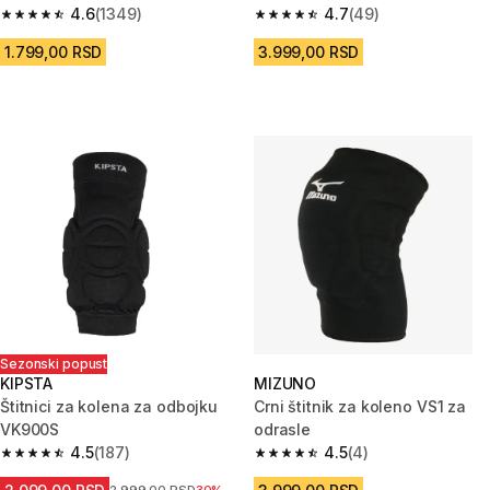
4.6
(1349)
4.7
(49)
4.6 od 5 zvezdica from 1349 Recenzije
4.7 od 5 zvezdica from 49 Rece
1.799,00 RSD
3.999,00 RSD
Sezonski popust
KIPSTA
MIZUNO
Štitnici za kolena za odbojku
Crni štitnik za koleno VS1 za
VK900S
odrasle
4.5
(187)
4.5
(4)
4.5 od 5 zvezdica from 187 Recenzije
4.5 od 5 zvezdica from 4 Recen