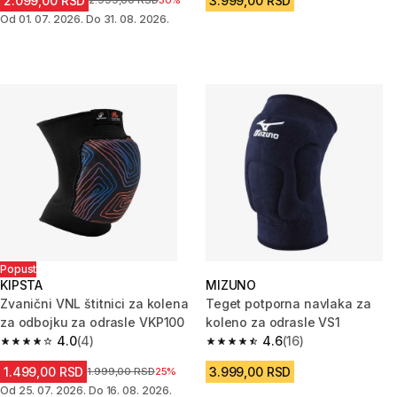
2.099,00 RSD
3.999,00 RSD
Cena pre sniženja
2.999,00 RSD
30%
Od 01. 07. 2026. Do 31. 08. 2026.
Popust
KIPSTA
MIZUNO
Zvanični VNL štitnici za kolena
Teget potporna navlaka za
za odbojku za odrasle VKP100
koleno za odrasle VS1
4.0
(4)
4.6
(16)
4.0 od 5 zvezdica from 4 Recenzije
4.6 od 5 zvezdica from 16 Rece
1.499,00 RSD
3.999,00 RSD
Cena pre sniženja
1.999,00 RSD
25%
Od 25. 07. 2026. Do 16. 08. 2026.