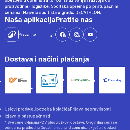
obezbediti opremu za to. Od istraživanja i razvoja do
proizvodnje i logistike. Sportska oprema po pristupačnim
cenama. Najveći sportista u gradu. DECATHLON.
Naša aplikacija
Pratite nas
Preuzmite
Dostava i načini plaćanja
City Express
Bankovne kartice
Banka Intesa
Corvus
Uslovi prodaje
Upotreba kolačića
Prijava nepravilnosti
Izjava o pristupačnosti
* Sve cene uključuju PDV plus troškovi dostave. Originalna cena se
odnosi na prethodnu Decathlon cenu. U cenu nisu uključeni dodaci.