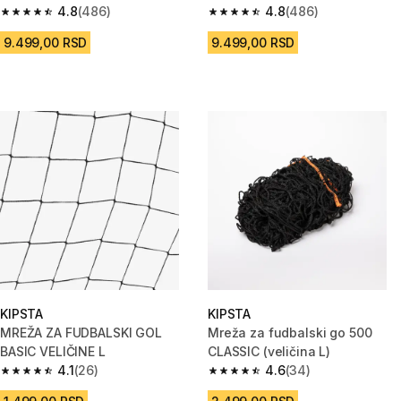
4.8
(486)
4.8
(486)
4.8 od 5 zvezdica from 486 Recenzije
4.8 od 5 zvezdica from 486 Re
9.499,00 RSD
9.499,00 RSD
KIPSTA
KIPSTA
MREŽA ZA FUDBALSKI GOL
Mreža za fudbalski go 500
BASIC VELIČINE L
CLASSIC (veličina L)
4.1
(26)
4.6
(34)
4.1 od 5 zvezdica from 26 Recenzije
4.6 od 5 zvezdica from 34 Rece