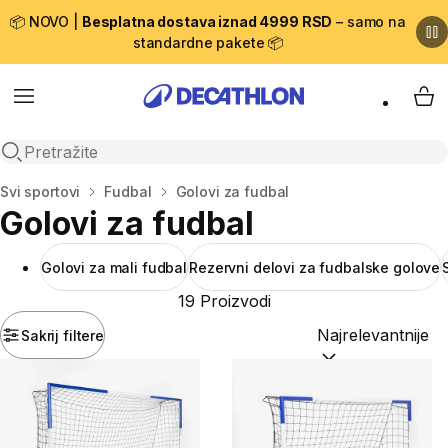
📦 NOVO |
Besplatna dostava iznad 4999 RSD
– samo na
standardne pakete 📦
Menu
My 
Open search
Početna stranica
Svi sportovi
Fudbal
Golovi za fudbal
Golovi za fudbal
Golovi za mali fudbal
Rezervni delovi za fudbalske golove
19 Proizvodi
Sakrij filtere
Sortiraj po:
(option