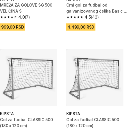
MREŽA ZA GOLOVE SG 500
Crni gol za fudbal od
VELIČINA S
galvanizovanog čelika Basic S
4.0
(7)
(90 x 70 cm)
4.5
(42)
4.0 od 5 zvezdica from 7 Recenzije
4.5 od 5 zvezdica from 42 Rece
999,00 RSD
4.499,00 RSD
KIPSTA
KIPSTA
Gol za fudbal CLASSIC 500
Gol za fudbal CLASSIC 500
(180 x 120 cm)
(180 x 120 cm)