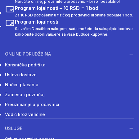
Naručite online, preuzmite u prodavnici – brzo i besplatno!
Program lojalnosti – 10 RSD = 1 bod
Za 10 RSD potrošenih u fizičkoj prodavnici ili online dobijate 1 bod.
Program lojalnosti
Sa vašim Decathlon nalogom, sada možete da sakupljate bodove
kako biste dobili vaučere za vaše buduće kupovine.
ONLINE PORUDŽBINA
Korisnička podrška
Uslovi dostave
Načini plaćanja
Zamena i povraćaj
Preuzimanje u prodavnici
Vodič kroz veličine
USLUGE