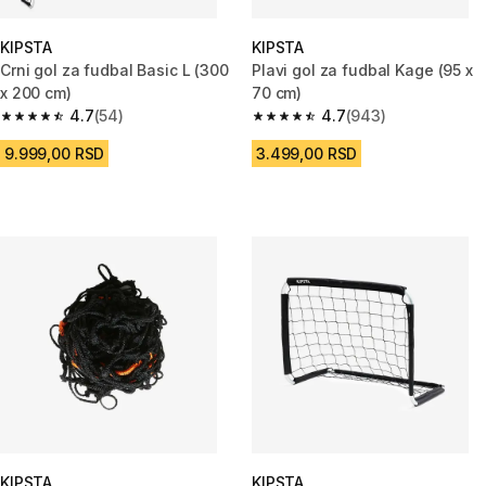
KIPSTA
KIPSTA
Crni gol za fudbal Basic L (300
Plavi gol za fudbal Kage (95 x
x 200 cm)
70 cm)
4.7
(54)
4.7
(943)
4.7 od 5 zvezdica from 54 Recenzije
4.7 od 5 zvezdica from 943 Re
9.999,00 RSD
3.499,00 RSD
KIPSTA
KIPSTA