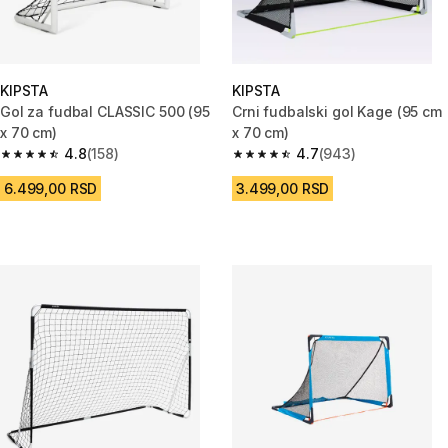
KIPSTA
KIPSTA
Gol za fudbal CLASSIC 500 (95
Crni fudbalski gol Kage (95 cm
x 70 cm)
x 70 cm)
4.8
(158)
4.7
(943)
4.8 od 5 zvezdica from 158 Recenzije
4.7 od 5 zvezdica from 943 Re
6.499,00 RSD
3.499,00 RSD