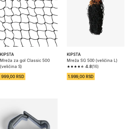
KIPSTA
KIPSTA
Mreža za gol Classic 500
Mreža SG 500 (veličina L)
(veličina S)
4.8
(16)
4.8 od 5 zvezdica from 16 Rece
999,00 RSD
1.999,00 RSD