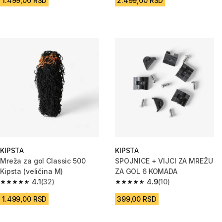
1.499,00 RSD
2.499,00 RSD
KIPSTA
KIPSTA
Mreža za gol Classic 500
SPOJNICE + VIJCI ZA MREŽU
Kipsta (veličina M)
ZA GOL 6 KOMADA
4.1
(32)
4.9
(10)
4.1 od 5 zvezdica from 32 Recenzije
4.9 od 5 zvezdica from 10 Rece
1.499,00 RSD
399,00 RSD