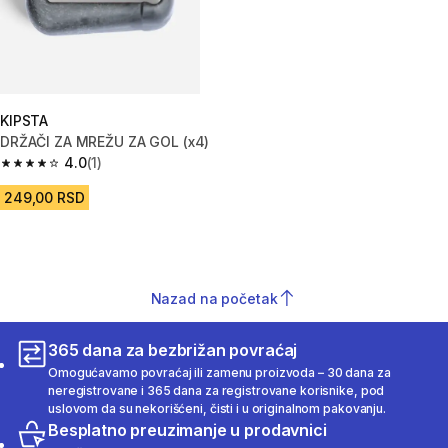
KIPSTA
DRŽAČI ZA MREŽU ZA GOL (x4)
4.0
(1)
4.0 od 5 zvezdica from 1 Recenzije
249,00 RSD
Nazad na početak
365 dana za bezbrižan povraćaj
Omogućavamo povraćaj ili zamenu proizvoda – 30 dana za
neregistrovane i 365 dana za registrovane korisnike, pod
uslovom da su nekorišćeni, čisti i u originalnom pakovanju.
Besplatno preuzimanje u prodavnici