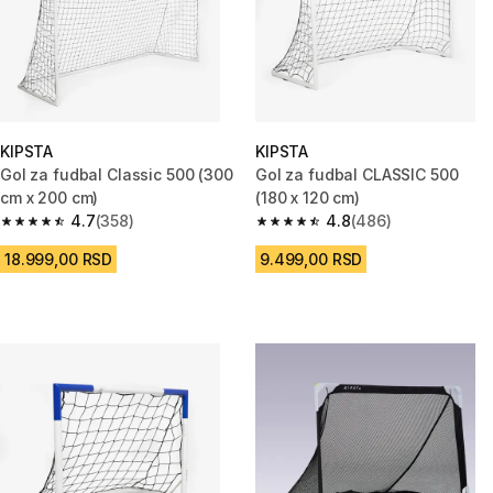
KIPSTA
KIPSTA
Gol za fudbal Classic 500 (300
Gol za fudbal CLASSIC 500
cm x 200 cm)
(180 x 120 cm)
4.7
(358)
4.8
(486)
4.7 od 5 zvezdica from 358 Recenzije
4.8 od 5 zvezdica from 486 Re
18.999,00 RSD
9.499,00 RSD