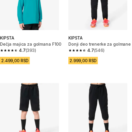
KIPSTA
KIPSTA
Dečja majica za golmana F100
Donji deo trenerke za golmane
4.7
(393)
4.7
(546)
4.7 od 5 zvezdica from 393 Recenzije
4.7 od 5 zvezdica from 546 Rec
2.499,00 RSD
2.999,00 RSD