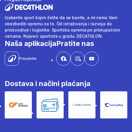
Izaberite sport kojim želite da se bavite, a mi ćemo Vam
obezbediti opremu za to. Od istraživanja i razvoja do
proizvodnje i logistike. Sportska oprema po pristupačnim
cenama. Najveći sportista u gradu. DECATHLON.
Naša aplikacija
Pratite nas
Preuzmite
Dostava i načini plaćanja
City Express
Bankovne kartice
Banka Intesa
Corvus