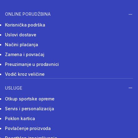
ONLINE PORUDŽBINA
Korisnička podrška
Uslovi dostave
Načini plaćanja
Zamena i povraćaj
Preuzimanje u prodavnici
Vodič kroz veličine
USLUGE
Otkup sportske opreme
Servis i personalizacija
Poklon kartica
Povlačenje proizvoda