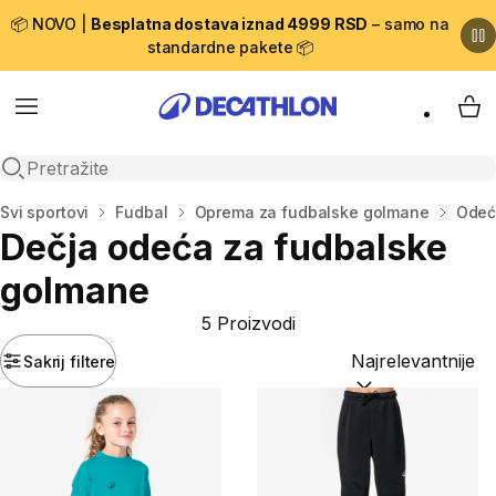
📦 NOVO |
Besplatna dostava iznad 4999 RSD
– samo na
standardne pakete 📦
Menu
My 
Open search
Početna stranica
Svi sportovi
Fudbal
Oprema za fudbalske golmane
Odeć
Dečja odeća za fudbalske
golmane
5 Proizvodi
Sakrij filtere
Sortiraj po:
(option