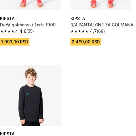
KIPSTA
KIPSTA
Dečji golmanski šorts F100
3/4 PANTALONE ZA GOLMANA
4.6
(55)
4.7
(68)
4.6 od 5 zvezdica from 55 Recenzije
4.7 od 5 zvezdica from 68 Rece
1.999,00 RSD
2.499,00 RSD
KIPSTA