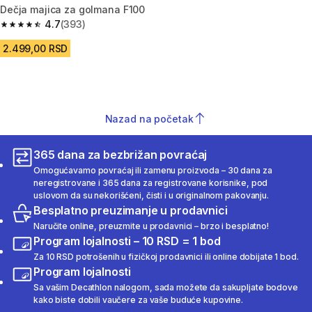
Dečja majica za golmana F100
4.7
(393)
4.7 od 5 zvezdica from 393 Recenzije
2.499,00 RSD
Nazad na početak
365 dana za bezbrižan povraćaj
Omogućavamo povraćaj ili zamenu proizvoda – 30 dana za
neregistrovane i 365 dana za registrovane korisnike, pod
uslovom da su nekorišćeni, čisti i u originalnom pakovanju.
Besplatno preuzimanje u prodavnici
Naručite online, preuzmite u prodavnici – brzo i besplatno!
Program lojalnosti – 10 RSD = 1 bod
Za 10 RSD potrošenih u fizičkoj prodavnici ili online dobijate 1 bod.
Program lojalnosti
Sa vašim Decathlon nalogom, sada možete da sakupljate bodove
kako biste dobili vaučere za vaše buduće kupovine.