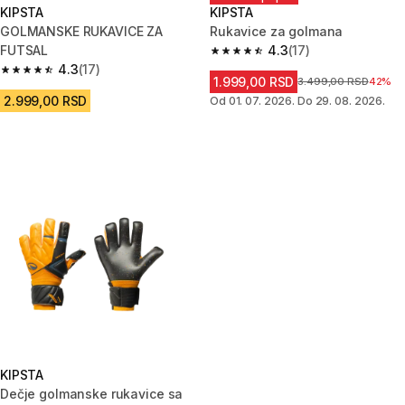
KIPSTA
KIPSTA
GOLMANSKE RUKAVICE ZA
Rukavice za golmana
FUTSAL
4.3
(17)
4.3 od 5 zvezdica from 17 Rece
4.3
(17)
4.3 od 5 zvezdica from 17 Recenzije
1.999,00 RSD
Cena pre sniženja
3.499,00 RSD
42%
2.999,00 RSD
Od 01. 07. 2026. Do 29. 08. 2026.
KIPSTA
Dečje golmanske rukavice sa