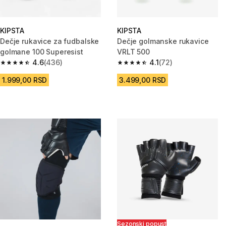
KIPSTA
KIPSTA
Dečje rukavice za fudbalske
Dečje golmanske rukavice
golmane 100 Superesist
VRLT 500
4.6
(436)
4.1
(72)
4.6 od 5 zvezdica from 436 Recenzije
4.1 od 5 zvezdica from 72 Rece
1.999,00 RSD
3.499,00 RSD
Sezonski popust