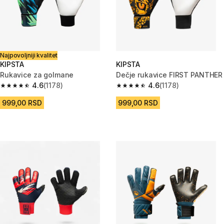
Najpovoljniji kvalitet
KIPSTA
KIPSTA
Rukavice za golmane
Dečje rukavice FIRST PANTHER
4.6
(1178)
4.6
(1178)
4.6 od 5 zvezdica from 1178 Recenzije
4.6 od 5 zvezdica from 1178 Re
999,00 RSD
999,00 RSD