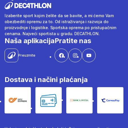
Izaberite sport kojim želite da se bavite, a mi ćemo Vam
obezbediti opremu za to. Od istraživanja i razvoja do
proizvodnje i logistike. Sportska oprema po pristupačnim
cenama. Najveći sportista u gradu. DECATHLON.
Naša aplikacija
Pratite nas
Preuzmite
Dostava i načini plaćanja
City Express
Bankovne kartice
Banka Intesa
Corvus