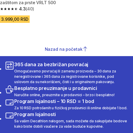
zaštitom za prste VRLT 500
4.3
(40)
4.3 od 5 zvezdica from 40 Recenzije
3.999,00 RSD
Nazad na početak
365 dana za bezbrižan povraćaj
Omogućavamo povraćaj ili zamenu proizvoda – 30 dana za
neregistrovane i 365 dana za registrovane korisnike, pod
uslovom da su nekorišćeni, čisti i u originalnom pakovanju.
Besplatno preuzimanje u prodavnici
Naručite online, preuzmite u prodavnici – brzo i besplatno!
Program lojalnosti – 10 RSD = 1 bod
Za 10 RSD potrošenih u fizičkoj prodavnici ili online dobijate 1 bod.
Program lojalnosti
Sa vašim Decathlon nalogom, sada možete da sakupljate bodove
kako biste dobili vaučere za vaše buduće kupovine.