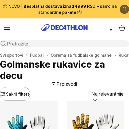
📦 NOVO |
Besplatna dostava iznad 4999 RSD
– samo na
standardne pakete 📦
Menu
My 
Open search
Početna stranica
Svi sportovi
Fudbal
Oprema za fudbalske golmane
Ruka
Golmanske rukavice za
decu
7 Proizvodi
Sakrij filtere
Sortiraj po:
(option