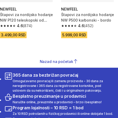
NEWFEEL
NEWFEEL
Štapovi za nordijsko hodanje
Štapovi za nordijsko hodanje
NW P120 teleskopski od
NW P500 karbonski - bordo
aluminijuma crni/sivo/zeleni
4.6
(874)
4.6
(452)
4.6 od 5 zvezdica from 874 Recenzije
4.6 od 5 zvezdica from 452 Rec
3.499,00 RSD
5.999,00 RSD
Nazad na početak
365 dana za bezbrižan povraćaj
Omogućavamo povraćaj ili zamenu proizvoda – 30 dana za
neregistrovane i 365 dana za registrovane korisnike, pod
uslovom da su nekorišćeni, čisti i u originalnom pakovanju.
Besplatno preuzimanje u prodavnici
Naručite online, preuzmite u prodavnici – brzo i besplatno!
Program lojalnosti – 10 RSD = 1 bod
Za 10 RSD potrošenih u fizičkoj prodavnici ili online dobijate 1 bod.