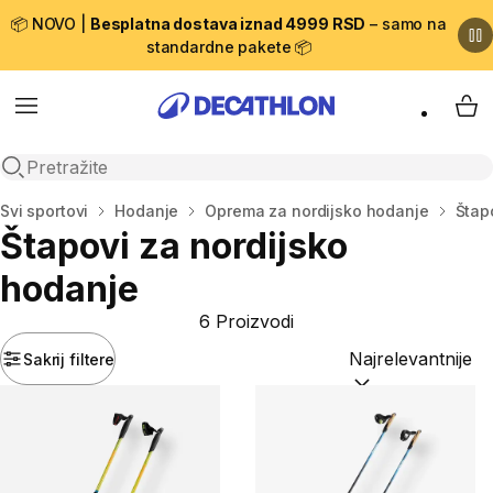
📦 NOVO |
Besplatna dostava iznad 4999 RSD
– samo na
standardne pakete 📦
Menu
My 
Open search
Početna stranica
Svi sportovi
Hodanje
Oprema za nordijsko hodanje
Štap
Štapovi za nordijsko
hodanje
6 Proizvodi
Sakrij filtere
Sortiraj po:
(option