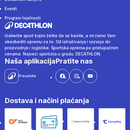
Eventi
Program lojalnosti
Izaberite sport kojim želite da se bavite, a mi ćemo Vam
obezbediti opremu za to. Od istraživanja i razvoja do
proizvodnje i logistike. Sportska oprema po pristupačnim
cenama. Najveći sportista u gradu. DECATHLON.
Naša aplikacija
Pratite nas
Preuzmite
Dostava i načini plaćanja
City Express
Bankovne kartice
Banka Intesa
Corvus