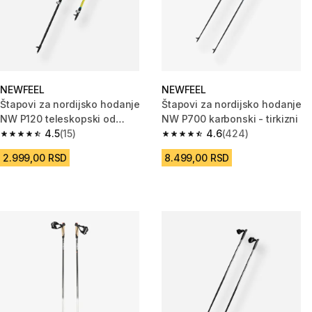
NEWFEEL
NEWFEEL
Štapovi za nordijsko hodanje
Štapovi za nordijsko hodanje
NW P120 teleskopski od
NW P700 karbonski - tirkizni
alumijuma dečji - zeleni
4.5
(15)
4.6
(424)
4.5 od 5 zvezdica from 15 Recenzije
4.6 od 5 zvezdica from 424 Re
2.999,00 RSD
8.499,00 RSD