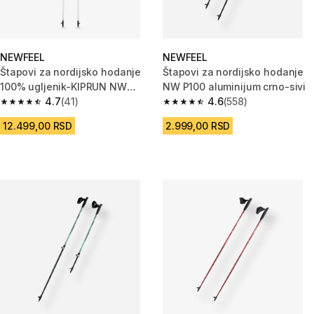
NEWFEEL
NEWFEEL
Štapovi za nordijsko hodanje
Štapovi za nordijsko hodanje
100% ugljenik-KIPRUN NW
NW P100 aluminijum crno-sivi
P900
4.7
(41)
4.6
(558)
4.7 od 5 zvezdica from 41 Recenzije
4.6 od 5 zvezdica from 558 Rec
12.499,00 RSD
2.999,00 RSD