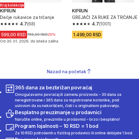
Kraj kolekcije
KIPRUN
KIPRUN
Dečje rukavice za trčanje
GREJAČI ZA RUKE ZA TRČANJE
4.7
(68)
4.7
(1001)
4.7 od 5 zvezdica from 68 Recenzije
4.7 od 5 zvezdica from 1001 Re
599,00 RSD
1.499,00 RSD
Cena pre sniženja
799,00 RSD
25%
Od 30. 01. 2026. do isteka zaliha
Nazad na početak
365 dana za bezbrižan povraćaj
Omogućavamo povraćaj ili zamenu proizvoda – 30 dana za
neregistrovane i 365 dana za registrovane korisnike, pod
uslovom da su nekorišćeni, čisti i u originalnom pakovanju.
Besplatno preuzimanje u prodavnici
Naručite online, preuzmite u prodavnici – brzo i besplatno!
Program lojalnosti – 10 RSD = 1 bod
Za 10 RSD potrošenih u fizičkoj prodavnici ili online dobijate 1 bod.