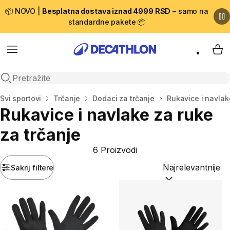
📦 NOVO |
Besplatna dostava iznad 4999 RSD
– samo na
standardne pakete 📦
Menu
My 
Open search
Početna stranica
Svi sportovi
Trčanje
Dodaci za trčanje
Rukavice i navlak
Rukavice i navlake za ruke
za trčanje
6 Proizvodi
Sakrij filtere
Sortiraj po:
(option