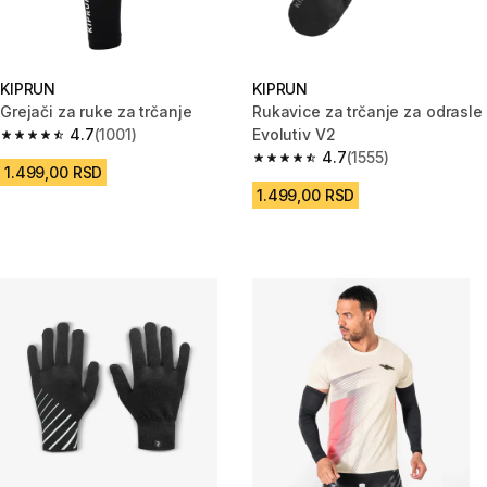
KIPRUN
KIPRUN
Grejači za ruke za trčanje
Rukavice za trčanje za odrasle
4.7
(1001)
Evolutiv V2
4.7 od 5 zvezdica from 1001 Recenzije
4.7
(1555)
4.7 od 5 zvezdica from 1555 Re
1.499,00 RSD
1.499,00 RSD