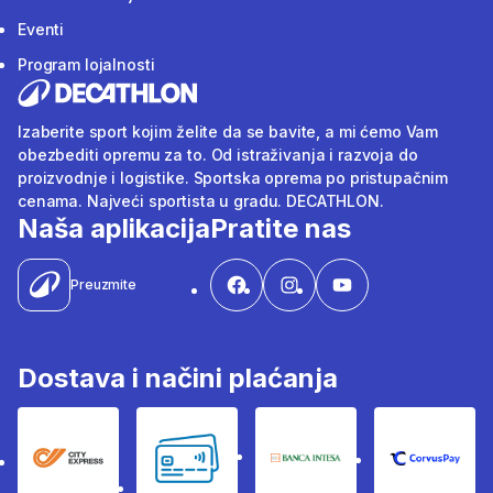
Eventi
Program lojalnosti
Izaberite sport kojim želite da se bavite, a mi ćemo Vam
obezbediti opremu za to. Od istraživanja i razvoja do
proizvodnje i logistike. Sportska oprema po pristupačnim
cenama. Najveći sportista u gradu. DECATHLON.
Naša aplikacija
Pratite nas
Preuzmite
Dostava i načini plaćanja
City Express
Bankovne kartice
Banka Intesa
Corvus