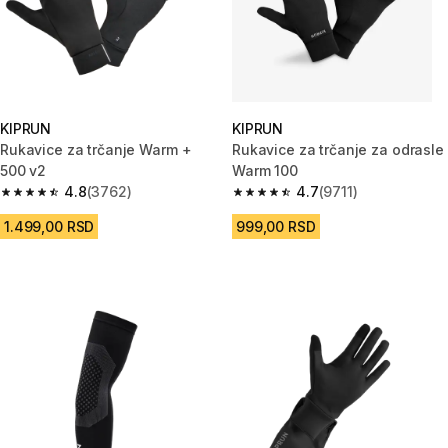
KIPRUN
KIPRUN
Rukavice za trčanje Warm +
Rukavice za trčanje za odrasle
500 v2
Warm 100
4.8
(3762)
4.7
(9711)
4.8 od 5 zvezdica from 3762 Recenzije
4.7 od 5 zvezdica from 9711 Re
1.499,00 RSD
999,00 RSD