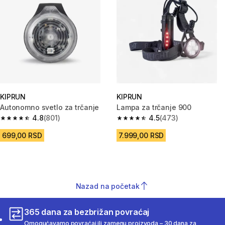
KIPRUN
KIPRUN
Autonomno svetlo za trčanje
Lampa za trčanje 900
4.8
(801)
4.5
(473)
4.8 od 5 zvezdica from 801 Recenzije
4.5 od 5 zvezdica from 473 Rec
699,00 RSD
7.999,00 RSD
Nazad na početak
365 dana za bezbrižan povraćaj
Omogućavamo povraćaj ili zamenu proizvoda – 30 dana za