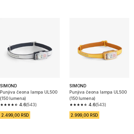
SIMOND
SIMOND
Punjiva čeona lampa UL500
Punjiva čeona lampa UL500
(150 lumena)
(150 lumena)
4.6
(543)
4.6
(543)
4.6 od 5 zvezdica from 543 Recenzije
4.6 od 5 zvezdica from 543 Rec
2.499,00 RSD
2.999,00 RSD