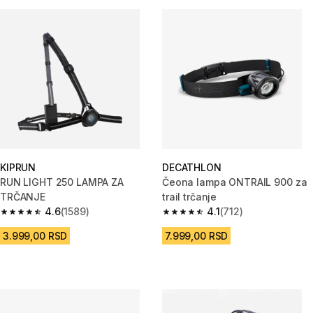
KIPRUN
DECATHLON
RUN LIGHT 250 LAMPA ZA
Čeona lampa ONTRAIL 900 za
TRČANJE
trail trčanje
4.6
(1589)
4.1
(712)
4.6 od 5 zvezdica from 1589 Recenzije
4.1 od 5 zvezdica from 712 Rec
3.999,00 RSD
7.999,00 RSD