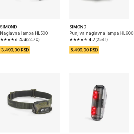
SIMOND
SIMOND
Naglavna lampa HL500
Punjiva naglavna lampa HL900
4.6
(2470)
4.7
(2541)
4.6 od 5 zvezdica from 2470 Recenzije
4.7 od 5 zvezdica from 2541 Re
3.499,00 RSD
5.499,00 RSD