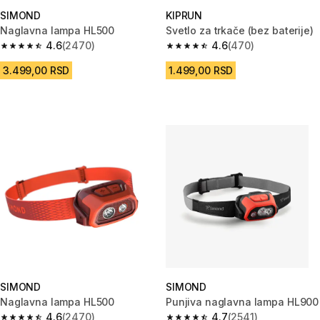
SIMOND
KIPRUN
Naglavna lampa HL500
Svetlo za trkače (bez baterije)
4.6
(2470)
4.6
(470)
4.6 od 5 zvezdica from 2470 Recenzije
4.6 od 5 zvezdica from 470 Re
3.499,00 RSD
1.499,00 RSD
SIMOND
SIMOND
Naglavna lampa HL500
Punjiva naglavna lampa HL900
4.6
(2470)
4.7
(2541)