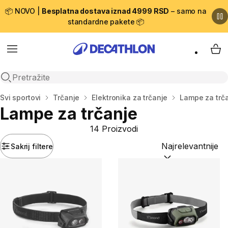
📦 NOVO |
Besplatna dostava iznad 4999 RSD
– samo na
standardne pakete 📦
Menu
My 
Open search
Početna stranica
Svi sportovi
Trčanje
Elektronika za trčanje
Lampe za trč
Lampe za trčanje
14 Proizvodi
Sakrij filtere
Sortiraj po:
(option