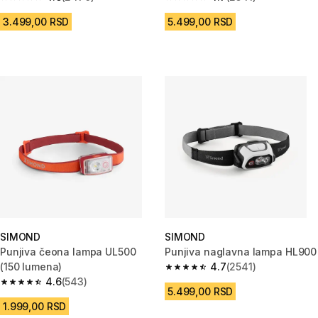
4.6 od 5 zvezdica from 2470 Recenzije
4.7 od 5 zvezdica from 2541 Re
3.499,00 RSD
5.499,00 RSD
SIMOND
SIMOND
Punjiva čeona lampa UL500
Punjiva naglavna lampa HL900
(150 lumena)
4.7
(2541)
4.7 od 5 zvezdica from 2541 Re
4.6
(543)
4.6 od 5 zvezdica from 543 Recenzije
5.499,00 RSD
1.999,00 RSD