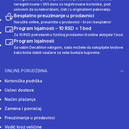
neregistrovane i 365 dana za registrovane korisnike, pod
uslovom da su nekorišćeni, čisti i u originalnom pakovanju.
Besplatno preuzimanje u prodavnici
Naručite online, preuzmite u prodavnici – brzo i besplatno!
Program lojalnosti – 10 RSD = 1 bod
Za 10 RSD potrošenih u fizičkoj prodavnici ili online dobijate 1 bod.
Program lojalnosti
Sa vašim Decathlon nalogom, sada možete da sakupljate bodove
kako biste dobili vaučere za vaše buduće kupovine.
ONLINE PORUDŽBINA
Korisnička podrška
Uslovi dostave
Načini plaćanja
Zamena i povraćaj
Preuzimanje u prodavnici
Vodič kroz veličine