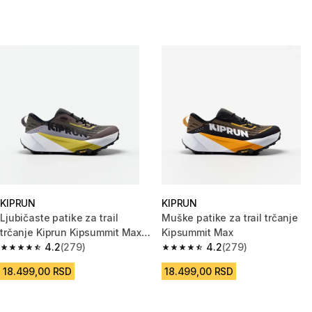
KIPRUN
KIPRUN
Ljubičaste patike za trail
Muške patike za trail trčanje
trčanje Kiprun Kipsummit Max
Kipsummit Max
muške
4.2
(279)
4.2
(279)
4.2 od 5 zvezdica from 279 Recenzije
4.2 od 5 zvezdica from 279 Rec
18.499,00 RSD
18.499,00 RSD