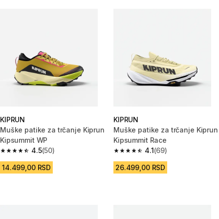
KIPRUN
KIPRUN
Muške patike za trčanje Kiprun
Muške patike za trčanje Kiprun
Kipsummit WP
Kipsummit Race
4.5
(50)
4.1
(69)
4.5 od 5 zvezdica from 50 Recenzije
4.1 od 5 zvezdica from 69 Rece
14.499,00 RSD
26.499,00 RSD