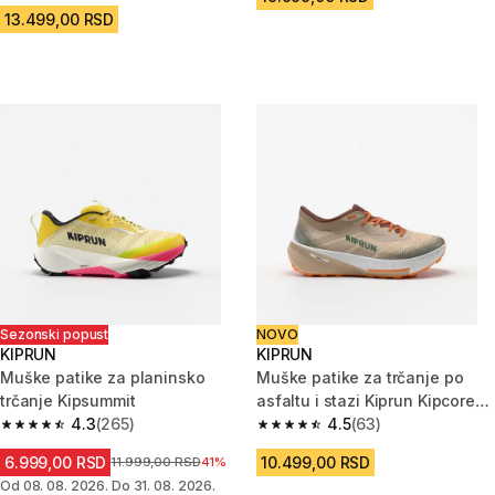
13.499,00 RSD
Sezonski popust
NOVO
KIPRUN
KIPRUN
Muške patike za planinsko
Muške patike za trčanje po
trčanje Kipsummit
asfaltu i stazi Kiprun Kipcore
4.3
(265)
Gravel
4.5
(63)
4.3 od 5 zvezdica from 265 Recenzije
4.5 od 5 zvezdica from 63 Rece
6.999,00 RSD
10.499,00 RSD
Cena pre sniženja
11.999,00 RSD
41%
Od 08. 08. 2026. Do 31. 08. 2026.