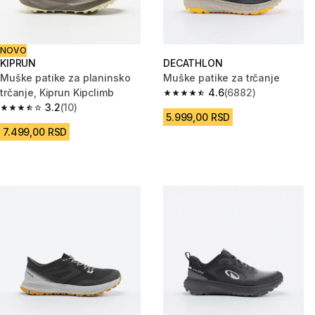
NOVO
KIPRUN
DECATHLON
Muške patike za planinsko
Muške patike za trčanje
trčanje, Kiprun Kipclimb
4.6
(6882)
4.6 od 5 zvezdica from 6882 R
3.2
(10)
3.2 od 5 zvezdica from 10 Recenzije
5.999,00 RSD
7.499,00 RSD