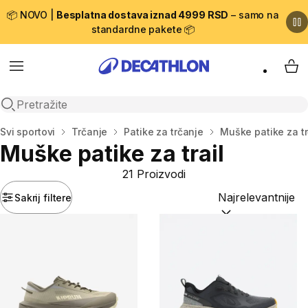
📦 NOVO |
Besplatna dostava iznad 4999 RSD
– samo na
standardne pakete 📦
Menu
My 
Open search
Početna stranica
Svi sportovi
Trčanje
Patike za trčanje
Muške patike za t
Muške patike za trail
21 Proizvodi
Sakrij filtere
Sortiraj po:
(option