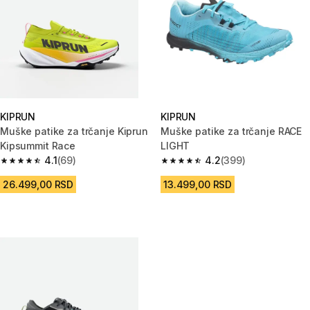
KIPRUN
KIPRUN
Muške patike za trčanje Kiprun
Muške patike za trčanje RACE
Kipsummit Race
LIGHT
4.1
(69)
4.2
(399)
4.1 od 5 zvezdica from 69 Recenzije
4.2 od 5 zvezdica from 399 Rec
26.499,00 RSD
13.499,00 RSD