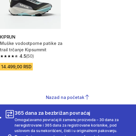
KIPRUN
Muške vodootporne patike za
trail trčanje Kipsummit
4.5
(50)
4.5 od 5 zvezdica from 50 Recenzije
14.499,00 RSD
Nazad na početak
365 dana za bezbrižan povraćaj
Omogućavamo povraćaj ili zamenu proizvoda – 30 dana za
neregistrovane i 365 dana za registrovane korisnike, pod
uslovom da su nekorišćeni, čisti i u originalnom pakovanju.