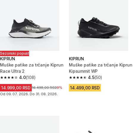
Sezonski popust
KIPRUN
KIPRUN
Muške patike za trčanje Kiprun
Muške patike za trčanje Kiprun
Race Ultra 2
Kipsummit WP
4.0
(108)
4.5
(50)
4.0 od 5 zvezdica from 108 Recenzije
4.5 od 5 zvezdica from 50 Rece
14.999,00 RSD
14.499,00 RSD
Cena pre sniženja
16.499,00 RSD
9%
Od 09. 07. 2026. Do 31. 08. 2026.