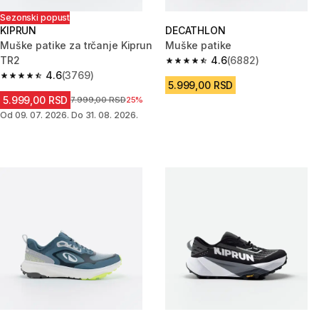
Sezonski popust
KIPRUN
DECATHLON
Muške patike za trčanje Kiprun
Muške patike
TR2
4.6
(6882)
4.6 od 5 zvezdica from 6882 R
4.6
(3769)
4.6 od 5 zvezdica from 3769 Recenzije
5.999,00 RSD
5.999,00 RSD
Cena pre sniženja
7.999,00 RSD
25%
Od 09. 07. 2026. Do 31. 08. 2026.