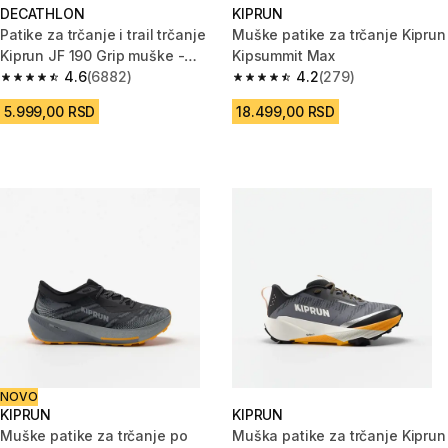
DECATHLON
KIPRUN
Patike za trčanje i trail trčanje
Muške patike za trčanje Kiprun
Kiprun JF 190 Grip muške -
Kipsummit Max
plave
4.6
(6882)
4.2
(279)
4.6 od 5 zvezdica from 6882 Recenzije
4.2 od 5 zvezdica from 279 Rec
5.999,00 RSD
18.499,00 RSD
NOVO
KIPRUN
KIPRUN
Muške patike za trčanje po
Muška patike za trčanje Kiprun