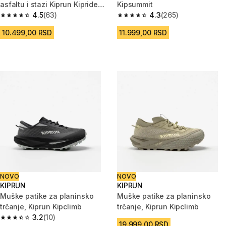
asfaltu i stazi Kiprun Kipride
Kipsummit
Gravel
4.5
(63)
4.3
(265)
4.5 od 5 zvezdica from 63 Recenzije
4.3 od 5 zvezdica from 265 Rec
10.499,00 RSD
11.999,00 RSD
NOVO
NOVO
KIPRUN
KIPRUN
Muške patike za planinsko
Muške patike za planinsko
trčanje, Kiprun Kipclimb
trčanje, Kiprun Kipclimb
3.2
(10)
3.2 od 5 zvezdica from 10 Recenzije
19.999,00 RSD