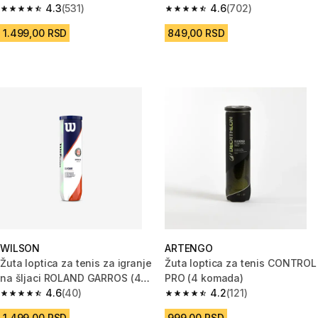
4.3
(531)
4.6
(702)
4.3 od 5 zvezdica from 531 Recenzije
4.6 od 5 zvezdica from 702 Rec
1.499,00 RSD
849,00 RSD
WILSON
ARTENGO
Žuta loptica za tenis za igranje
Žuta loptica za tenis CONTROL
na šljaci ROLAND GARROS (4
PRO (4 komada)
komada)
4.6
(40)
4.2
(121)
4.6 od 5 zvezdica from 40 Recenzije
4.2 od 5 zvezdica from 121 Rec
1.499,00 RSD
999,00 RSD