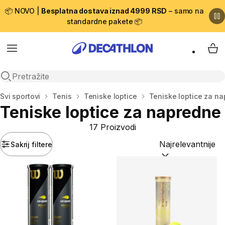
📦 NOVO |
Besplatna dostava iznad 4999 RSD
– samo na
standardne pakete 📦
Menu
My 
Open search
Početna stranica
Svi sportovi
Tenis
Teniske loptice
Teniske loptice za n
Teniske loptice za napredne
17 Proizvodi
Sakrij filtere
Sortiraj po:
(option