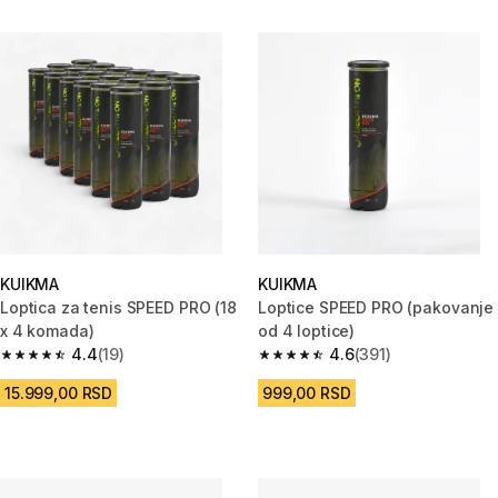
KUIKMA
KUIKMA
Loptica za tenis SPEED PRO (18
Loptice SPEED PRO (pakovanje
x 4 komada)
od 4 loptice)
4.4
(19)
4.6
(391)
4.4 od 5 zvezdica from 19 Recenzije
4.6 od 5 zvezdica from 391 Rec
15.999,00 RSD
999,00 RSD