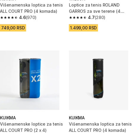
Višenamenska loptica za tenis
Loptice za tenis ROLAND
ALL COURT PRO (4 komada)
GARROS za sve terene (4
4.6
(970)
komada)
4.7
(280)
4.6 od 5 zvezdica from 970 Recenzije
4.7 od 5 zvezdica from 280 Rec
749,00 RSD
1.499,00 RSD
KUIKMA
KUIKMA
Višenamenske loptice za tenis
Višenamenska loptica za tenis
ALL COURT PRO (2 x 4)
ALL COURT PRO (4 komada)