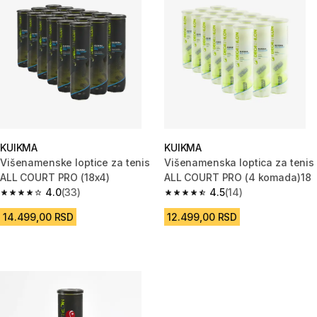
KUIKMA
KUIKMA
Višenamenske loptice za tenis
Višenamenska loptica za tenis
ALL COURT PRO (18x4)
ALL COURT PRO (4 komada)18
4.0
(33)
4.5
(14)
4.0 od 5 zvezdica from 33 Recenzije
4.5 od 5 zvezdica from 14 Rece
14.499,00 RSD
12.499,00 RSD