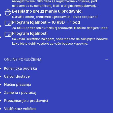
neregistrovane i 365 dana za registrovane korisnike, pod
uslovom da su nekorišćeni, čisti i u originalnom pakovanju.
Besplatno preuzimanje u prodavnici
Naručite online, preuzmite u prodavnici – brzo i besplatno!
Program lojalnosti – 10 RSD = 1 bod
Za 10 RSD potrošenih u fizičkoj prodavnici ili online dobijate 1 bod.
Program lojalnosti
Sa vašim Decathlon nalogom, sada možete da sakupljate bodove
kako biste dobili vaučere za vaše buduće kupovine.
ONLINE PORUDŽBINA
Korisnička podrška
Uslovi dostave
Načini plaćanja
Zamena i povraćaj
Preuzimanje u prodavnici
Vodič kroz veličine