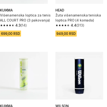
KUIKMA
HEAD
Višenamenska loptica za tenis
Žuta višenamenska teniska
ALL COURT PRO (3 pakovanja)
loptica PRO (4 komada)
4.3
(14)
4.4
(313)
4.3 od 5 zvezdica from 14 Recenzije
4.4 od 5 zvezdica from 313 Rec
699,00 RSD
949,00 RSD
KUIKMA
WILSON