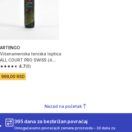
ARTENGO
Višenamenska teniska loptica
ALL COURT PRO SWISS (4
komada)
4.7
(8)
4.7 od 5 zvezdica from 8 Recenzije
999,00 RSD
Nazad na početak
365 dana za bezbrižan povraćaj
Omogućavamo povraćaj ili zamenu proizvoda – 30 dana za