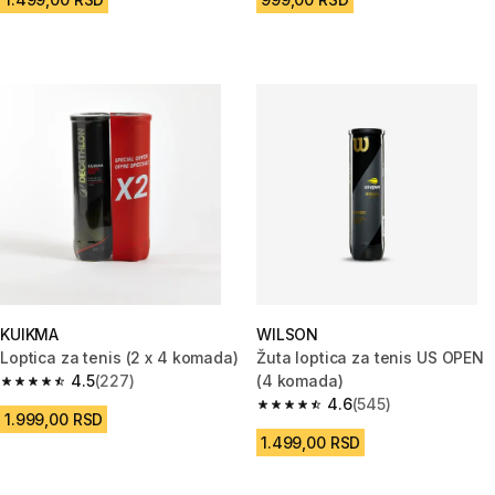
KUIKMA
WILSON
Loptica za tenis (2 x 4 komada)
Žuta loptica za tenis US OPEN
4.5
(227)
(4 komada)
4.5 od 5 zvezdica from 227 Recenzije
4.6
(545)
4.6 od 5 zvezdica from 545 Rec
1.999,00 RSD
1.499,00 RSD