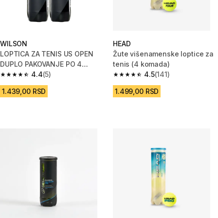
WILSON
HEAD
LOPTICA ZA TENIS US OPEN
Žute višenamenske loptice za
DUPLO PAKOVANJE PO 4
tenis (4 komada)
LOPTICE - ŽUTA
4.4
(5)
4.5
(141)
4.4 od 5 zvezdica from 5 Recenzije
4.5 od 5 zvezdica from 141 Rec
1.439,00 RSD
1.499,00 RSD