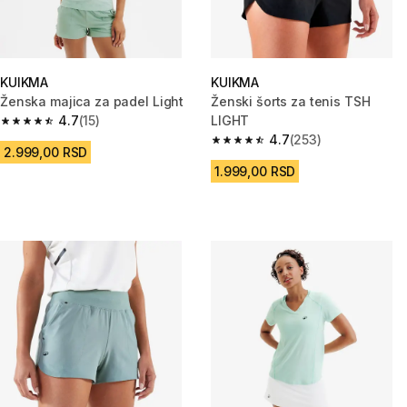
KUIKMA
KUIKMA
Ženska majica za padel Light
Ženski šorts za tenis TSH
4.7
(15)
LIGHT
4.7 od 5 zvezdica from 15 Recenzije
4.7
(253)
4.7 od 5 zvezdica from 253 Rec
2.999,00 RSD
1.999,00 RSD