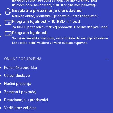
neregistrovane i 365 dana za registrovane korisnike, pod
uslovom da su nekorišćeni, čisti i u originalnom pakovanju.
Besplatno preuzimanje u prodavnici
Naručite online, preuzmite u prodavnici – brzo i besplatno!
Program lojalnosti – 10 RSD = 1 bod
Za 10 RSD potrošenih u fizičkoj prodavnici ili online dobijate 1 bod.
Program lojalnosti
Sa vašim Decathlon nalogom, sada možete da sakupljate bodove
kako biste dobili vaučere za vaše buduće kupovine.
ONLINE PORUDŽBINA
Korisnička podrška
Uslovi dostave
Načini plaćanja
Zamena i povraćaj
Preuzimanje u prodavnici
Vodič kroz veličine