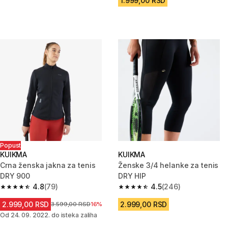
1.999,00 RSD
Popust
KUIKMA
KUIKMA
Crna ženska jakna za tenis
Ženske 3/4 helanke za tenis
DRY 900
DRY HIP
4.8
(79)
4.5
(246)
4.8 od 5 zvezdica from 79 Recenzije
4.5 od 5 zvezdica from 246 Rec
2.999,00 RSD
2.999,00 RSD
Cena pre sniženja
3.599,00 RSD
16%
Od 24. 09. 2022. do isteka zaliha