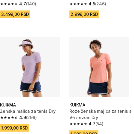
4.7
(140)
4.5
(246)
4.7 od 5 zvezdica from 140 Recenzije
4.5 od 5 zvezdica from 246 Rec
3.499,00 RSD
2.999,00 RSD
KUIKMA
KUIKMA
Ženska majica za tenis Dry
Roze ženska majica za tenis s
4.9
(298)
V-izrezom Dry
4.9 od 5 zvezdica from 298 Recenzije
4.7
(54)
4.7 od 5 zvezdica from 54 Rece
1.999,00 RSD