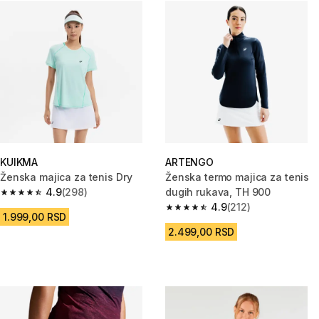
KUIKMA
ARTENGO
Ženska majica za tenis Dry
Ženska termo majica za tenis
4.9
(298)
dugih rukava, TH 900
4.9 od 5 zvezdica from 298 Recenzije
4.9
(212)
4.9 od 5 zvezdica from 212 Rec
1.999,00 RSD
2.499,00 RSD