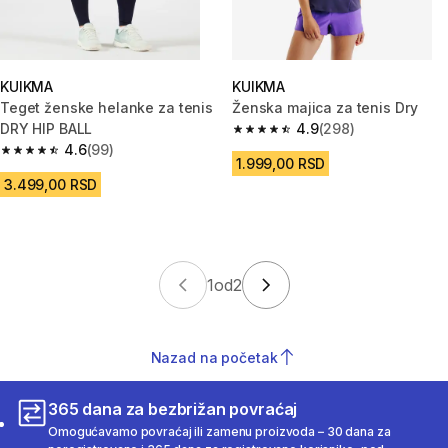
KUIKMA
KUIKMA
Teget ženske helanke za tenis
Ženska majica za tenis Dry
DRY HIP BALL
4.9
(298)
4.9 od 5 zvezdica from 298 Rec
4.6
(99)
4.6 od 5 zvezdica from 99 Recenzije
1.999,00 RSD
3.499,00 RSD
1
od
2
Nazad na početak
365 dana za bezbrižan povraćaj
Omogućavamo povraćaj ili zamenu proizvoda – 30 dana za