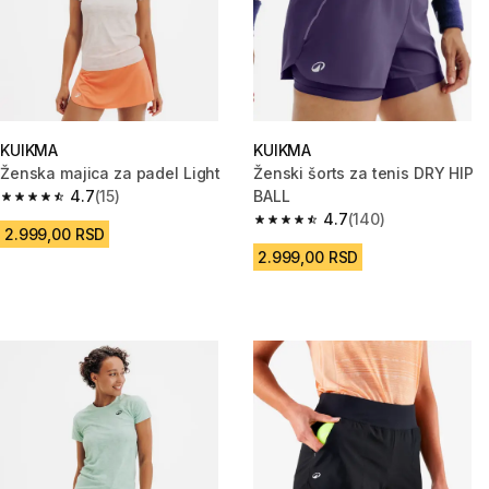
KUIKMA
KUIKMA
Ženska majica za padel Light
Ženski šorts za tenis DRY HIP
4.7
(15)
BALL
4.7 od 5 zvezdica from 15 Recenzije
4.7
(140)
4.7 od 5 zvezdica from 140 Rec
2.999,00 RSD
2.999,00 RSD