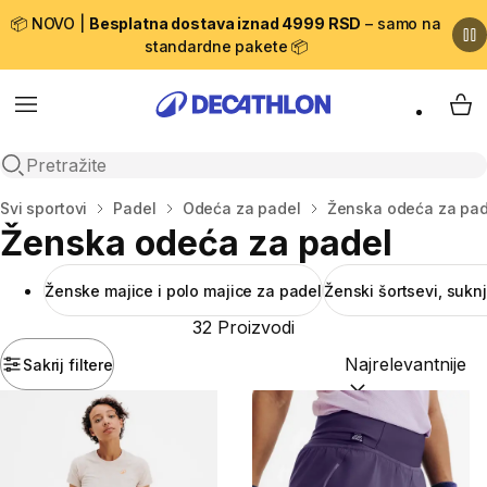
📦 NOVO |
Besplatna dostava iznad 4999 RSD
– samo na
standardne pakete 📦
Menu
My 
Open search
Početna stranica
Svi sportovi
Padel
Odeća za padel
Ženska odeća za pad
Ženska odeća za padel
Ženske majice i polo majice za padel
Ženski šortsevi, sukn
32 Proizvodi
Sakrij filtere
Sortiraj po:
(option