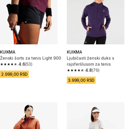
KUIKMA
KUIKMA
Ženski šorts za tenis Light 900
Ljubičasti ženski duks s
4.6
(53)
rajsferšlusom za tenis
4.6 od 5 zvezdica from 53 Recenzije
4.8
(76)
4.8 od 5 zvezdica from 76 Rece
2.999,00 RSD
3.999,00 RSD