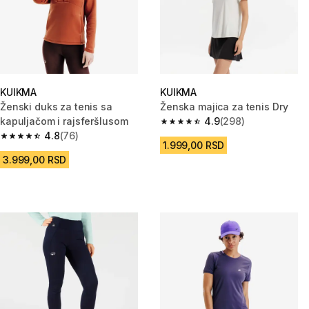
KUIKMA
KUIKMA
Ženski duks za tenis sa
Ženska majica za tenis Dry
kapuljačom i rajsferšlusom
4.9
(298)
4.9 od 5 zvezdica from 298 Rec
4.8
(76)
4.8 od 5 zvezdica from 76 Recenzije
1.999,00 RSD
3.999,00 RSD