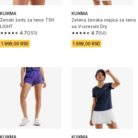
KUIKMA
KUIKMA
Ženski šorts za tenis TSH
Zelena ženska majica za tenis
LIGHT
sa V‐izrezom Dry
4.7
(253)
4.7
(54)
4.7 od 5 zvezdica from 253 Recenzije
4.7 od 5 zvezdica from 54 Rece
1.999,00 RSD
1.999,00 RSD
KUIKMA
KUIKMA