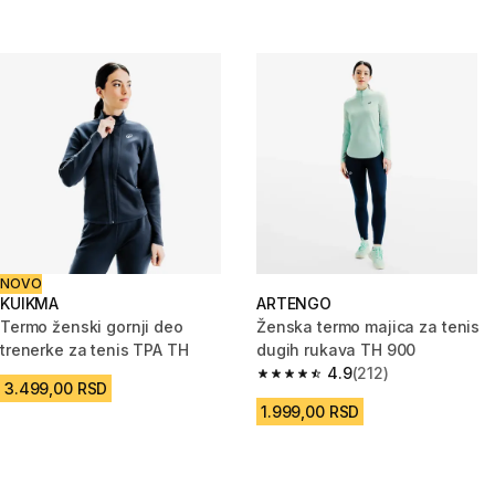
NOVO
KUIKMA
ARTENGO
Termo ženski gornji deo
Ženska termo majica za tenis
trenerke za tenis TPA TH
dugih rukava TH 900
4.9
(212)
4.9 od 5 zvezdica from 212 Rec
3.499,00 RSD
1.999,00 RSD