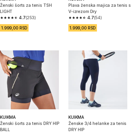
Ženski šorts za tenis TSH
Plava ženska majica za tenis s
LIGHT
V-izrezom Dry
4.7
(253)
4.7
(54)
4.7 od 5 zvezdica from 253 Recenzije
4.7 od 5 zvezdica from 54 Rece
1.999,00 RSD
1.999,00 RSD
KUIKMA
KUIKMA
Ženski šorts za tenis DRY HIP
Ženske 3/4 helanke za tenis
BALL
DRY HIP