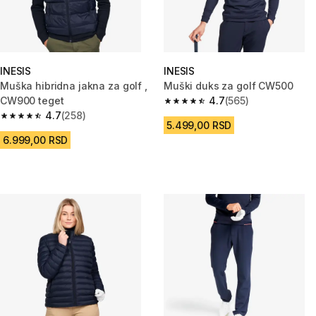
INESIS
INESIS
Muška hibridna jakna za golf ,
Muški duks za golf CW500
CW900 teget
4.7
(565)
4.7 od 5 zvezdica from 565 Rec
4.7
(258)
4.7 od 5 zvezdica from 258 Recenzije
5.499,00 RSD
6.999,00 RSD