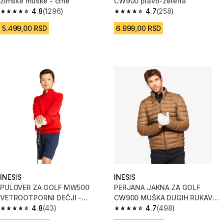
zimske muške - crne
CW900 plavo-zelena
4.8
(1296)
4.7
(258)
4.8 od 5 zvezdica from 1296 Recenzije
4.7 od 5 zvezdica from 258 Rec
5.499,00 RSD
6.999,00 RSD
INESIS
INESIS
PULOVER ZA GOLF MW500
PERJANA JAKNA ZA GOLF
VETROOTPORNI DEČJI -
CW900 MUŠKA DUGIH RUKAVA
CRVENI
4.8
(43)
- BRAON
4.7
(498)
4.8 od 5 zvezdica from 43 Recenzije
4.7 od 5 zvezdica from 498 Re