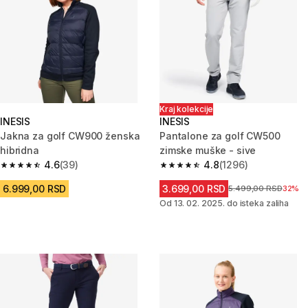
Kraj kolekcije
INESIS
INESIS
Jakna za golf CW900 ženska
Pantalone za golf CW500
hibridna
zimske muške - sive
4.6
(39)
4.8
(1296)
4.6 od 5 zvezdica from 39 Recenzije
4.8 od 5 zvezdica from 1296 Re
6.999,00 RSD
3.699,00 RSD
Cena pre sniženja
5.499,00 RSD
32%
Od 13. 02. 2025. do isteka zaliha