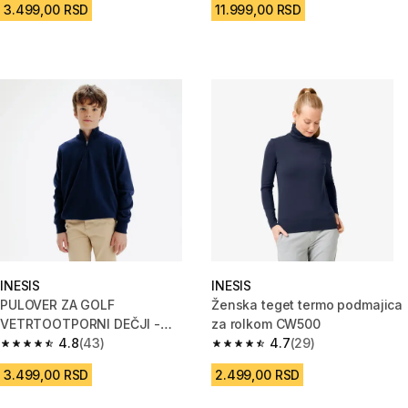
3.499,00 RSD
11.999,00 RSD
INESIS
INESIS
PULOVER ZA GOLF
Ženska teget termo podmajica
VETRTOOTPORNI DEČJI -
za rolkom CW500
MORNARSKO PLAVI
4.8
(43)
4.7
(29)
4.8 od 5 zvezdica from 43 Recenzije
4.7 od 5 zvezdica from 29 Rece
3.499,00 RSD
2.499,00 RSD