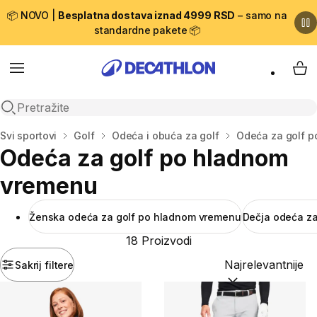
📦 NOVO |
Besplatna dostava iznad 4999 RSD
– samo na
standardne pakete 📦
Menu
My 
Open search
Početna stranica
Svi sportovi
Golf
Odeća i obuća za golf
Odeća za golf 
Odeća za golf po hladnom
vremenu
Ženska odeća za golf po hladnom vremenu
Dečja odeća z
18 Proizvodi
Sakrij filtere
Sortiraj po:
(option