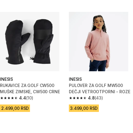
INESIS
INESIS
RUKAVICE ZA GOLF CW500
PULOVER ZA GOLF MW500
MUŠKE ZIMSKE, CW500 CRNE
DEČJI VETROOTPORNI - ROZE
4.4
(10)
4.8
(43)
4.4 od 5 zvezdica from 10 Recenzije
4.8 od 5 zvezdica from 43 Rece
2.499,00 RSD
3.499,00 RSD