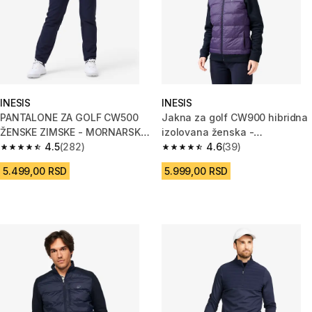
INESIS
INESIS
PANTALONE ZA GOLF CW500
Jakna za golf CW900 hibridna
ŽENSKE ZIMSKE - MORNARSKO
izolovana ženska -
PLAVE
4.5
(282)
ljubičasto/plava
4.6
(39)
4.5 od 5 zvezdica from 282 Recenzije
4.6 od 5 zvezdica from 39 Rece
5.499,00 RSD
5.999,00 RSD