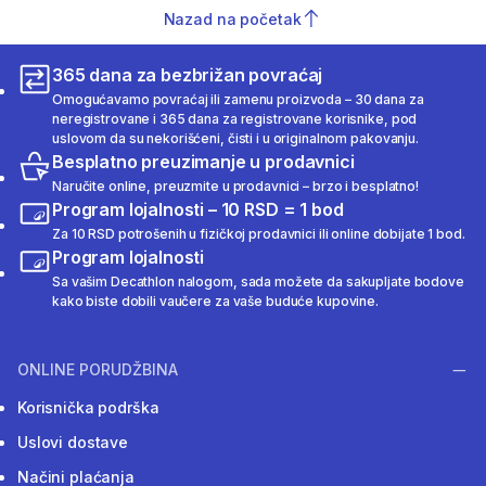
Nazad na početak
365 dana za bezbrižan povraćaj
Omogućavamo povraćaj ili zamenu proizvoda – 30 dana za
neregistrovane i 365 dana za registrovane korisnike, pod
uslovom da su nekorišćeni, čisti i u originalnom pakovanju.
Besplatno preuzimanje u prodavnici
Naručite online, preuzmite u prodavnici – brzo i besplatno!
Program lojalnosti – 10 RSD = 1 bod
Za 10 RSD potrošenih u fizičkoj prodavnici ili online dobijate 1 bod.
Program lojalnosti
Sa vašim Decathlon nalogom, sada možete da sakupljate bodove
kako biste dobili vaučere za vaše buduće kupovine.
ONLINE PORUDŽBINA
Korisnička podrška
Uslovi dostave
Načini plaćanja