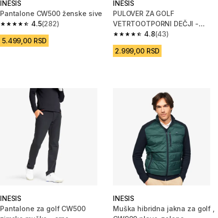
INESIS
INESIS
Pantalone CW500 ženske sive
PULOVER ZA GOLF
4.5
(282)
VETRTOOTPORNI DEČJI -
4.5 od 5 zvezdica from 282 Recenzije
ROZE
4.8
(43)
4.8 od 5 zvezdica from 43 Rece
5.499,00 RSD
2.999,00 RSD
INESIS
INESIS
Pantalone za golf CW500
Muška hibridna jakna za golf ,