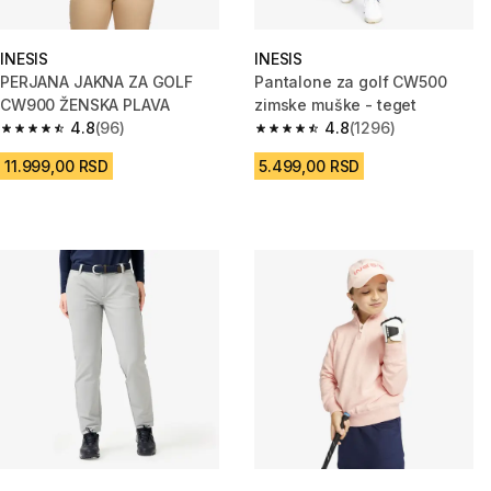
INESIS
INESIS
PERJANA JAKNA ZA GOLF
Pantalone za golf CW500
CW900 ŽENSKA PLAVA
zimske muške - teget
4.8
(96)
4.8
(1296)
4.8 od 5 zvezdica from 96 Recenzije
4.8 od 5 zvezdica from 1296 Re
11.999,00 RSD
5.499,00 RSD