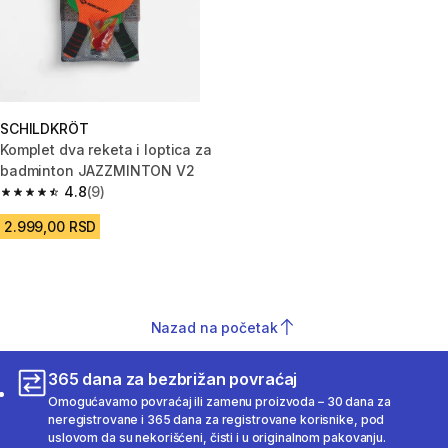
SCHILDKRÖT
Komplet dva reketa i loptica za
badminton JAZZMINTON V2
4.8
(9)
4.8 od 5 zvezdica from 9 Recenzije
2.999,00 RSD
Nazad na početak
365 dana za bezbrižan povraćaj
Omogućavamo povraćaj ili zamenu proizvoda – 30 dana za
neregistrovane i 365 dana za registrovane korisnike, pod
uslovom da su nekorišćeni, čisti i u originalnom pakovanju.