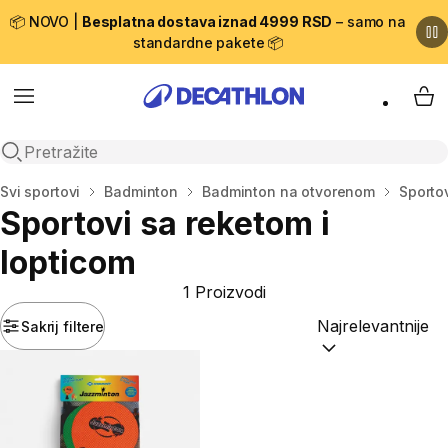
📦 NOVO |
Besplatna dostava iznad 4999 RSD
– samo na
standardne pakete 📦
Menu
My 
Open search
Početna stranica
Svi sportovi
Badminton
Badminton na otvorenom
Sportov
Sportovi sa reketom i
lopticom
1 Proizvodi
Sakrij filtere
Sortiraj po:
(option