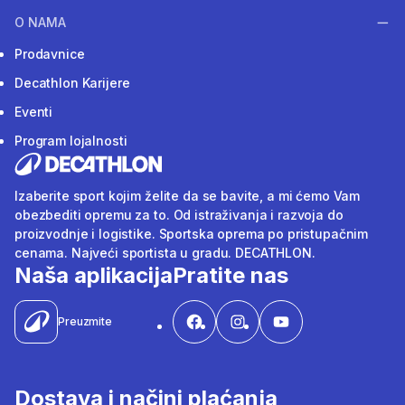
O NAMA
Prodavnice
Decathlon Karijere
Eventi
Program lojalnosti
Izaberite sport kojim želite da se bavite, a mi ćemo Vam
obezbediti opremu za to. Od istraživanja i razvoja do
proizvodnje i logistike. Sportska oprema po pristupačnim
cenama. Najveći sportista u gradu. DECATHLON.
Naša aplikacija
Pratite nas
Preuzmite
Dostava i načini plaćanja