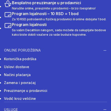
Besplatno preuzimanje u prodavnici
Naručite online, preuzmite u prodavnici – brzo i besplatno!
Program lojalnosti – 10 RSD = 1 bod
Za 10 RSD potrošenih u fizičkoj prodavnici ili online dobijate 1 bod.
Program lojalnosti
Sa vašim Decathlon nalogom, sada možete da sakupljate bodove
kako biste dobili vaučere za vaše buduće kupovine.
ONLINE PORUDŽBINA
Korisnička podrška
Uslovi dostave
Načini plaćanja
Zamena i povraćaj
Preuzimanje u prodavnici
Vodič kroz veličine
USLUGE