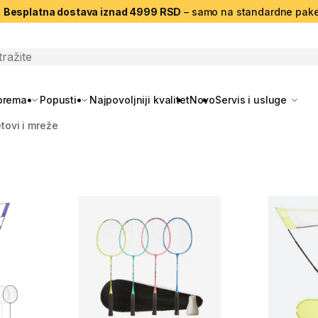
|
Besplatna dostava iznad 4999 RSD
– samo na standardne pake
search
oprema
Popusti
Najpovoljniji kvalitet
Novo
Servis i usluge
tovi i mreže