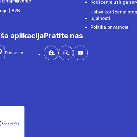
 iznajmljivanje
Korišćenje usluga ser
ije | B2B
Uslovi korišćenja pro
lojalnosti
Politika privatnosti
ša aplikacija
Pratite nas
Preuzmite
CorvusPay