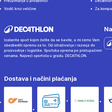
Preuzimanje u prodavnici
Decathlon
Vodič kroz veličine
Za kompan
Na
Izaberite sport kojim želite da se bavite, a mi ćemo Vam
obezbediti opremu za to. Od istraživanja i razvoja do
proizvodnje i logistike. Sportska oprema po pristupačnim
cenama. Najveći sportista u gradu. DECATHLON.
Dostava i načini plaćanja
City Express
Bankovne kartice
Banka Intesa