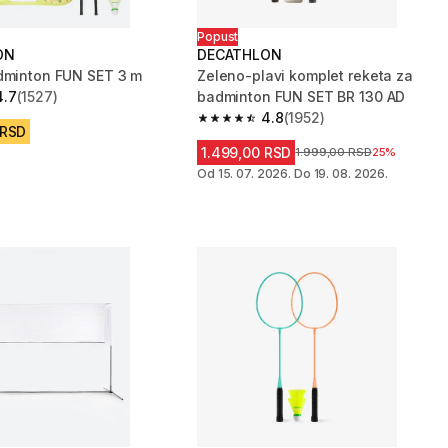
Popust
ON
DECATHLON
dminton FUN SET 3 m
Zeleno-plavi komplet reketa za
4.7
(1527)
badminton FUN SET BR 130 AD
zvezdica from 1527 Recenzije
4.8
(1952)
4.8 od 5 zvezdica from 1952 Recenzi
 RSD
1.499,00 RSD
Cena pre sniženja
1.999,00 RSD
25%
Od 15. 07. 2026. Do 19. 08. 2026.