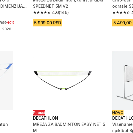
 DIMENZIJA
SPEEDNET 5M V2
odrasle 
4.6
(146)
m 24 Recenzije
4.6 od 5 zvezdica from 146 Recenzije
4.8 od 5 
5.999,00 RSD
5.499,00
sniženja
 RSD
40%
. 2026.
Popust
NOVO
DECATHLON
DECATHL
nton
MREŽA ZA BADMINTON EASY NET 5
Višename
M
i piklbol 