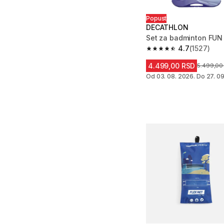
Popust
DECATHLON
Set za badminton FUN
4.7
(1527)
4.7 od 5 zvezdica fro
4.499,00 RSD
Cena pre 
5.499,00
Od 03. 08. 2026. Do 27. 09