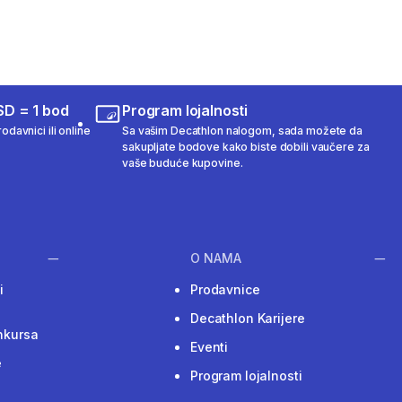
SD = 1 bod
Program lojalnosti
odavnici ili online
Sa vašim Decathlon nalogom, sada možete da
sakupljate bodove kako biste dobili vaučere za
vaše buduće kupovine.
O NAMA
i
Prodavnice
Decathlon Karijere
nkursa
Eventi
e
Program lojalnosti