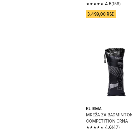
4.5
(158)
4.5 od 5 zvezdica from
3.499,00 RSD
KUIKMA
MREŽA ZA BADMINTO
COMPETITION CRNA
4.6
(47)
4.6 od 5 zvezdica fro