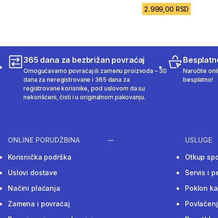
2.999,00 RSD
365 dana za bezbrižan povraćaj
Besplatn
Omogućavamo povraćaj ili zamenu proizvoda – 30
Naručite onl
dana za neregistrovane i 365 dana za
besplatno!
registrovane korisnike, pod uslovom da su
nekorišćeni, čisti i u originalnom pakovanju.
ONLINE PORUDŽBINA
USLUGE
Korisnička podrška
Otkup sp
Uslovi dostave
Servis i p
Načini plaćanja
Poklon ka
Zamena i povraćaj
Povlačenj