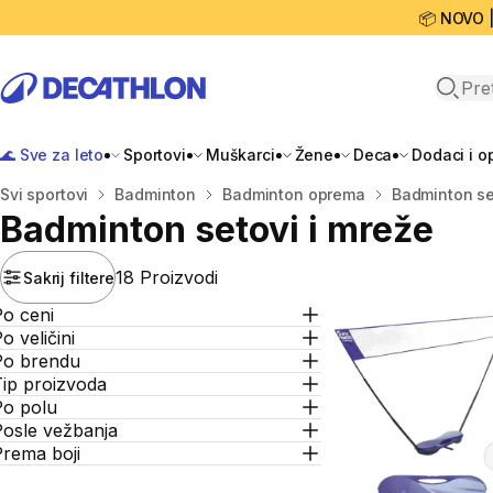
📦 NOVO 
Open 
🌊 Sve za leto
Sportovi
Muškarci
Žene
Deca
Dodaci i 
Početna stranica
Svi sportovi
Badminton
Badminton oprema
Badminton se
Badminton setovi i mreže
18 Proizvodi
Sakrij filtere
Po ceni
o veličini
Po brendu
Tip proizvoda
Po polu
Posle vežbanja
Prema boji