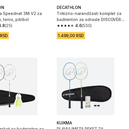
ON
DECATHLON
a Speednet 3M V2 za
Tirkizno-narandžasti komplet za
 tenis, piklbol
badminton za odrasle DISCOVER
4.8
(25)
BR100
4.6
(530)
zvezdica from 25 Recenzije
4.6 od 5 zvezdica from 530 Recenzij
 RSD
1.499,00 RSD
KUIKMA
 reket za badminton za
PLAVI/LIMETA REKET ZA