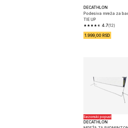
DECATHLON
Podesiva mreža za ba
TIE UP
4.7
(12)
4.7 od 5 zvezdica from
1.999,00 RSD
Sezonski popust
DECATHLON
MREŽA ZA BADMINTON 