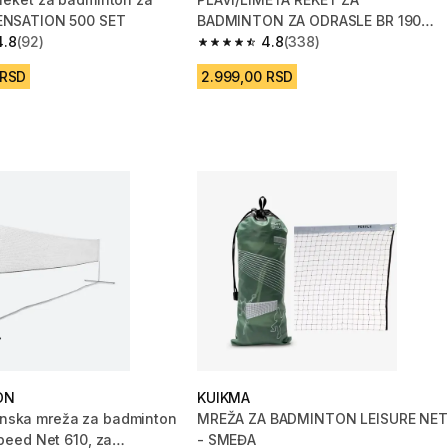
SENSATION 500 SET
BADMINTON ZA ODRASLE BR 190
4.8
(92)
SET PARTNER
4.8
(338)
zvezdica from 92 Recenzije
4.8 od 5 zvezdica from 338 Recenzi
 RSD
2.999,00 RSD
ON
KUIKMA
nska mreža za badminton
MREŽA ZA BADMINTON LEISURE NET
Speed Net 610, za
- SMEĐA