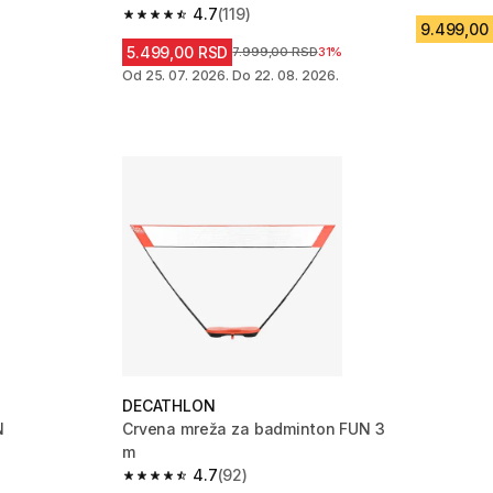
4.7
(119)
regularne
 158 Recenzije
4.7 od 5 zvezdica from 119 Recenzije
9.499,00
5.499,00 RSD
Cena pre sniženja
7.999,00 RSD
31%
Od 25. 07. 2026. Do 22. 08. 2026.
DECATHLON
N
Crvena mreža za badminton FUN 3
m
4.7
(92)
m 47 Recenzije
4.7 od 5 zvezdica from 92 Recenzije