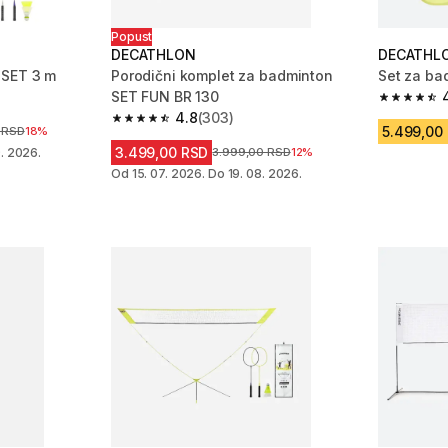
Popust
DECATHLON
DECATHL
 SET 3 m
Porodični komplet za badminton
Set za ba
SET FUN BR 130
m 1527 Recenzije
4.7 od 5 
4.8
(303)
4.8 od 5 zvezdica from 303 Recenzije
5.499,00
sniženja
 RSD
18%
3.499,00 RSD
. 2026.
Cena pre sniženja
3.999,00 RSD
12%
Od 15. 07. 2026. Do 19. 08. 2026.