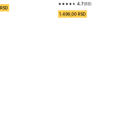
 terene
4.7
(88)
4.7 od 5 zvezdica from 88 Recenzije
 RSD
1.499,00 RSD