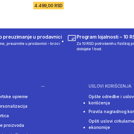
4.499,00 RSD
o preuzimanje u prodavnici
Program lojalnosti – 10 R
ine, preuzmite u prodavnici – brzo i
Za 10 RSD potrošenih u fizičkoj pr
dobijate 1 bod.
USLOVI KORIŠĆENJA
ortske opreme
Opšte odredbe i uslov
korišćenja
ersonalizacija
Pravila nagradnog ko
rtica
Opšti uslovi cirkularn
e proizvoda
ekonomije