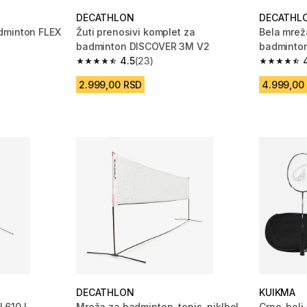
DECATHLON
DECATHL
dminton FLEX
Žuti prenosivi komplet za
Bela mrež
badminton DISCOVER 3M V2
badminton,
4.5
(23)
 12 Recenzije
4.5 od 5 zvezdica from 23 Recenzije
4.8 od 5 
2.999,00 RSD
4.999,00
DECATHLON
KUIKMA
610 I
Mreža za badminton, tenis, piklbol
Crno-beli