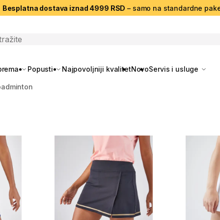
|
Besplatna dostava iznad 4999 RSD
– samo na standardne pake
search
oprema
Popusti
Najpovoljniji kvalitet
Novo
Servis i usluge
badminton