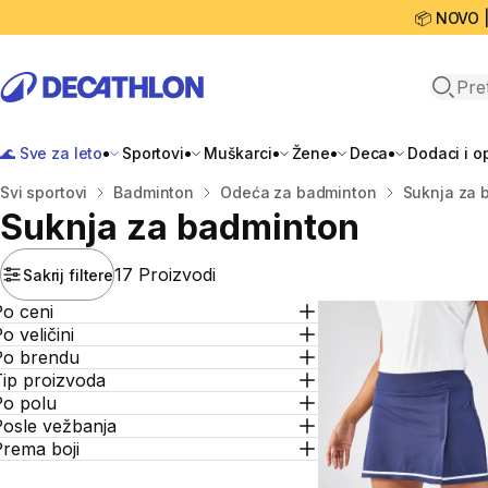
📦 NOVO 
Open 
🌊 Sve za leto
Sportovi
Muškarci
Žene
Deca
Dodaci i 
Početna stranica
Svi sportovi
Badminton
Odeća za badminton
Suknja za 
Suknja za badminton
17 Proizvodi
Sakrij filtere
Po ceni
o veličini
Po brendu
Tip proizvoda
Po polu
Posle vežbanja
Prema boji