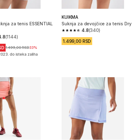
KUIKMA
knja za tenis ESSENTIAL
Suknja za devojčice za tenis Dry
4.8
(340)
4.8 od 5 zvezdica from 340 Recenzi
4.8
(1144)
zvezdica from 1144 Recenzije
1.499,00 RSD
SD
Cena pre sniženja
1.499,00 RSD
33%
023. do isteka zaliha