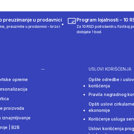
o preuzimanje u prodavnici
Program lojalnosti – 10 R
ine, preuzmite u prodavnici – brzo i
Za 10 RSD potrošenih u fizičkoj pr
dobijate 1 bod.
USLOVI KORIŠĆENJA
ortske opreme
Opšte odredbe i uslov
korišćenja
ersonalizacija
Pravila nagradnog ko
rtica
Opšti uslovi cirkularn
e proizvoda
ekonomije
 iznajmljivanje
Korišćenje usluga ser
ije | B2B
Uslovi korišćenja pro