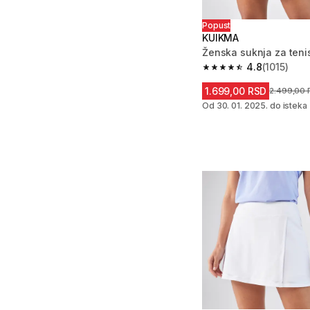
Popust
KUIKMA
Ženska suknja za teni
4.8
(1015)
4.8 od 5 zvezdica from
1.699,00 RSD
Cena pre s
2.499,00
Od 30. 01. 2025. do isteka 