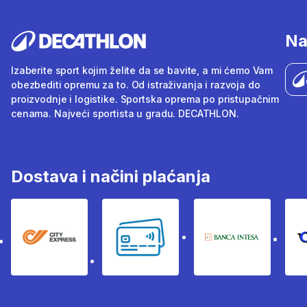
Na
Izaberite sport kojim želite da se bavite, a mi ćemo Vam
obezbediti opremu za to. Od istraživanja i razvoja do
proizvodnje i logistike. Sportska oprema po pristupačnim
cenama. Najveći sportista u gradu. DECATHLON.
Dostava i načini plaćanja
City Express
Bankovne kartice
Banka Intesa