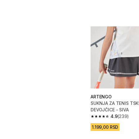
ARTENGO
SUKNJA ZA TENIS TSK
DEVOJČICE - SIVA
4.9
(239)
4.9 od 5 zvezdica fro
1.199,00 RSD