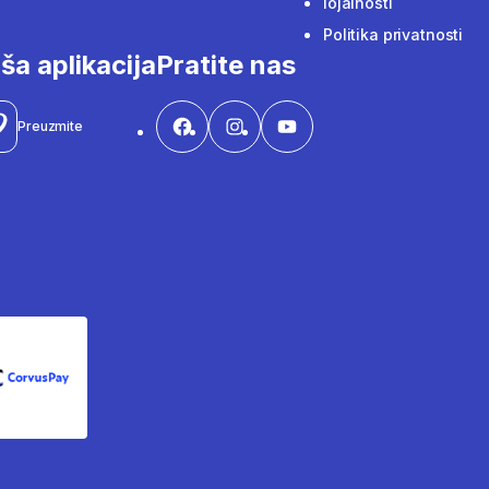
lojalnosti
Politika privatnosti
ša aplikacija
Pratite nas
Preuzmite
CorvusPay