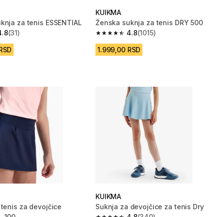
KUIKMA
knja za tenis ESSENTIAL
Ženska suknja za tenis DRY 500
4.8
(31)
4.8
(1015)
zvezdica from 31 Recenzije
4.8 od 5 zvezdica from 1015 Recenzi
 RSD
1.999,00 RSD
KUIKMA
 tenis za devojčice
Suknja za devojčice za tenis Dry
L 100
4.8
(340)