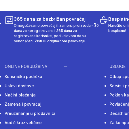
365 dana za bezbrižan povraćaj
Besplatn
Omogućavamo povraćaj ili zamenu proizvoda – 30
Naručite onl
dana za neregistrovane i 365 dana za
besplatno!
registrovane korisnike, pod uslovom da su
nekorišćeni, čisti i u originalnom pakovanju.
ONLINE PORUDŽBINA
USLUGE
Korisnička podrška
Otkup sp
Uslovi dostave
Servis i p
Načini plaćanja
Poklon ka
Zamena i povraćaj
Povlačenj
Preuzimanje u prodavnici
Decathlon
Vodič kroz veličine
Za kompan