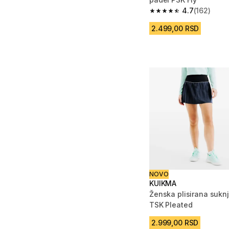
4.7
(162)
4.7 od 5 zvezdica fro
2.499,00 RSD
NOVO
KUIKMA
Ženska plisirana suknj
TSK Pleated
2.999,00 RSD