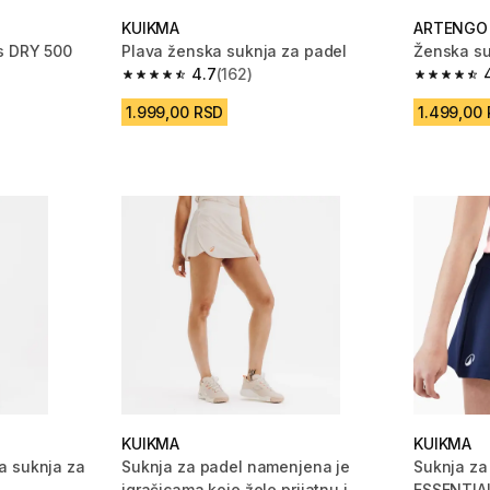
KUIKMA
ARTENGO
s DRY 500
Plava ženska suknja za padel
Ženska su
4.7
(162)
 1015 Recenzije
4.7 od 5 zvezdica from 162 Recenzije
4.8 od 5 
1.999,00 RSD
1.499,00
KUIKMA
KUIKMA
a suknja za
Suknja za padel namenjena je
Suknja za
igračicama koje žele prijatnu i
ESSENTIA