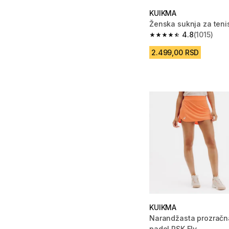
KUIKMA
Ženska suknja za teni
4.8
(1015)
4.8 od 5 zvezdica from
2.499,00 RSD
KUIKMA
Narandžasta prozračn
padel PSK Fly