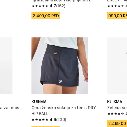
prozračnu suknju.
4.7
(162)
m 162 Recenzije
4.7 od 5 zvezdica from 162 Recenzije
4.7 od 5 
2.499,00 RSD
999,00 R
KUIKMA
KUIKMA
a za tenis
Crna ženska suknja za tenis DRY
Zelena suk
HIP BALL
4.9 od 5 
4.9
(230)
4.9 od 5 zvezdica from 230 Recenzije
2.499,00