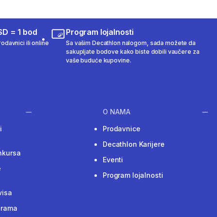
SD = 1 bod
Program lojalnosti
odavnici ili online
Sa vašim Decathlon nalogom, sada možete da
sakupljate bodove kako biste dobili vaučere za
vaše buduće kupovine.
O NAMA
i
Prodavnice
Decathlon Karijere
nkursa
Eventi
e
Program lojalnosti
visa
grama