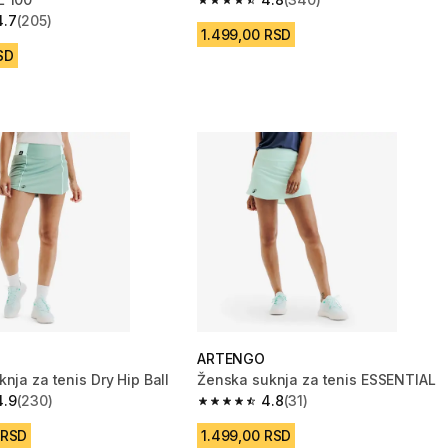
4.8 od 5 zvezdica from 340 Recenzi
4.7
(205)
zvezdica from 205 Recenzije
1.499,00 RSD
SD
ARTENGO
nja za tenis Dry Hip Ball
Ženska suknja za tenis ESSENTIAL
4.9
(230)
4.8
(31)
zvezdica from 230 Recenzije
4.8 od 5 zvezdica from 31 Recenzije
 RSD
1.499,00 RSD