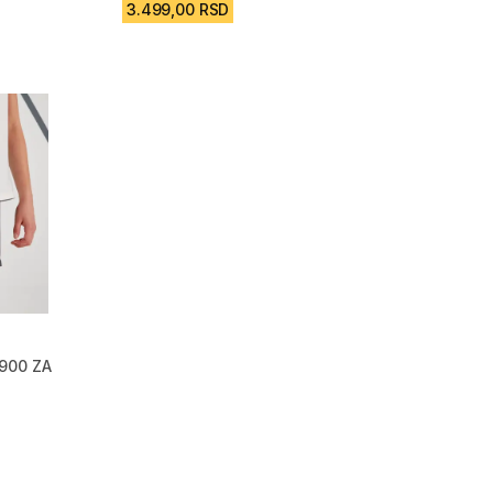
3.499,00 RSD
900 ZA
m 239 Recenzije