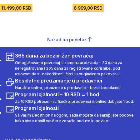
4.6 od 5 zvezdica from 56 Recenzije
4.7 od 5 zvezdica from 31 Rece
11.499,00 RSD
6.999,00 RSD
Nazad na početak
365 dana za bezbrižan povraćaj
Omogućavamo povraćaj ili zamenu proizvoda – 30 dana za
neregistrovane i 365 dana za registrovane korisnike, pod
uslovom da su nekorišćeni, čisti i u originalnom pakovanju.
Besplatno preuzimanje u prodavnici
Naručite online, preuzmite u prodavnici – brzo i besplatno!
Program lojalnosti – 10 RSD = 1 bod
Za 10 RSD potrošenih u fizičkoj prodavnici ili online dobijate 1 bod.
Program lojalnosti
Sa vašim Decathlon nalogom, sada možete da sakupljate bodove
kako biste dobili vaučere za vaše buduće kupovine.