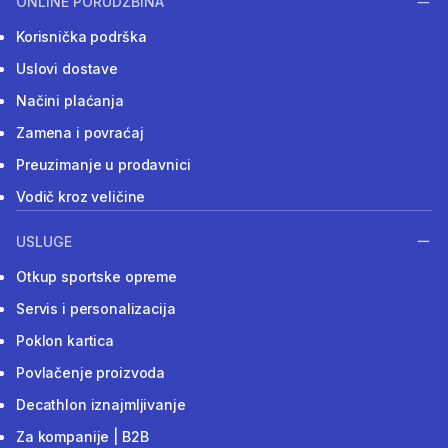
ONLINE PORUDŽBINA
Korisnička podrška
Uslovi dostave
Načini plaćanja
Zamena i povraćaj
Preuzimanje u prodavnici
Vodič kroz veličine
USLUGE
Otkup sportske opreme
Servis i personalizacija
Poklon kartica
Povlačenje proizvoda
Decathlon iznajmljivanje
Za kompanije | B2B