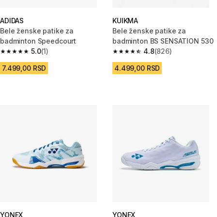
ADIDAS
KUIKMA
Bele ženske patike za
Bele ženske patike za
badminton Speedcourt
badminton BS SENSATION 530
5.0
(1)
4.8
(826)
5.0 od 5 zvezdica from 1 Recenzije
4.8 od 5 zvezdica from 826 Rec
7.499,00 RSD
4.499,00 RSD
YONEX
YONEX