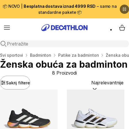
📦 NOVO |
Besplatna dostava iznad 4999 RSD
– samo na
standardne pakete 📦
Menu
My 
Open search
Početna stranica
Svi sportovi
Badminton
Patike za badminton
Ženska obu
Ženska obuća za badminton
8 Proizvodi
Sakrij filtere
Sortiraj po:
(option