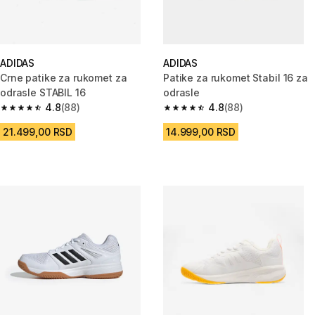
ADIDAS
ADIDAS
Crne patike za rukomet za
Patike za rukomet Stabil 16 za
odrasle STABIL 16
odrasle
4.8
(88)
4.8
(88)
4.8 od 5 zvezdica from 88 Recenzije
4.8 od 5 zvezdica from 88 Rece
21.499,00 RSD
14.999,00 RSD