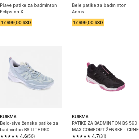
Plave patike za badminton
Bele patike za badminton
Eclipsion X
Aerus
17.999,00 RSD
17.999,00 RSD
KUIKMA
KUIKMA
Belo-sive ženske patike za
PATIKE ZA BADMINTON BS 590
badminton BS LITE 960
MAX COMFORT ŽENSKE - CRNE
4.6
(56)
4.7
(31)