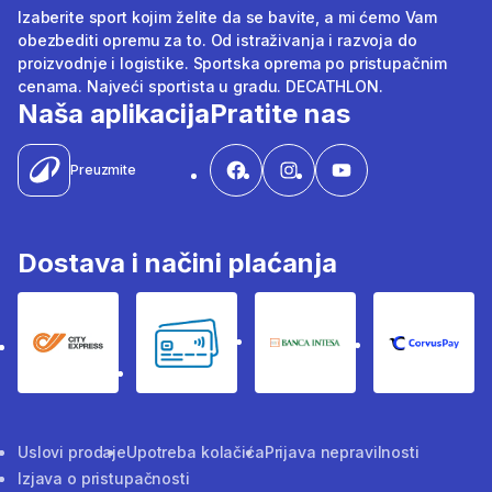
Izaberite sport kojim želite da se bavite, a mi ćemo Vam
obezbediti opremu za to. Od istraživanja i razvoja do
proizvodnje i logistike. Sportska oprema po pristupačnim
cenama. Najveći sportista u gradu. DECATHLON.
Naša aplikacija
Pratite nas
Preuzmite
Dostava i načini plaćanja
City Express
Bankovne kartice
Banka Intesa
Corvus
Uslovi prodaje
Upotreba kolačića
Prijava nepravilnosti
Izjava o pristupačnosti