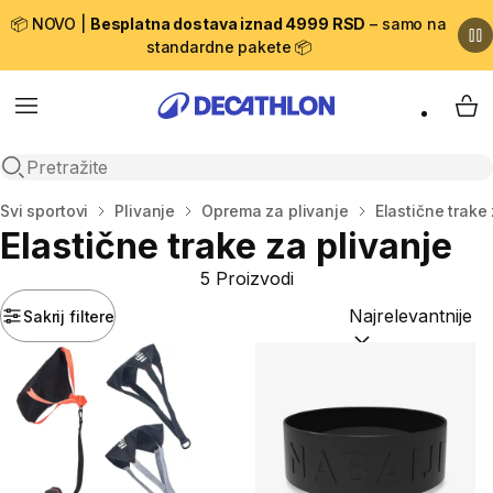
📦 NOVO |
Besplatna dostava iznad 4999 RSD
– samo na
standardne pakete 📦
Menu
My 
Open search
Početna stranica
Svi sportovi
Plivanje
Oprema za plivanje
Elastične trake
Elastične trake za plivanje
5 Proizvodi
Sakrij filtere
Sortiraj po:
(option