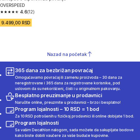
OVERSPEED
4.6
(12)
4.6 od 5 zvezdica from 12 Recenzije
9.499,00 RSD
Nazad na početak
365 dana za bezbrižan povraćaj
Omogućavamo povraćaj ili zamenu proizvoda – 30 dana za
neregistrovane i 365 dana za registrovane korisnike, pod
uslovom da su nekorišćeni, čisti i u originalnom pakovanju.
Besplatno preuzimanje u prodavnici
Naručite online, preuzmite u prodavnici – brzo i besplatno!
Program lojalnosti – 10 RSD = 1 bod
Za 10 RSD potrošenih u fizičkoj prodavnici ili online dobijate 1 bod.
Program lojalnosti
Sa vašim Decathlon nalogom, sada možete da sakupljate bodove
kako biste dobili vaučere za vaše buduće kupovine.