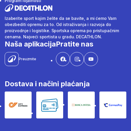
Program lojalnosti
Izaberite sport kojim želite da se bavite, a mi ćemo Vam
obezbediti opremu za to. Od istraživanja i razvoja do
proizvodnje i logistike. Sportska oprema po pristupačnim
cenama. Najveći sportista u gradu. DECATHLON.
Naša aplikacija
Pratite nas
Preuzmite
Dostava i načini plaćanja
City Express
Bankovne kartice
Banka Intesa
Corvus