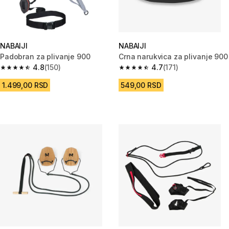
NABAIJI
NABAIJI
Padobran za plivanje 900
Crna narukvica za plivanje 900
4.8
(150)
4.7
(171)
4.8 od 5 zvezdica from 150 Recenzije
4.7 od 5 zvezdica from 171 Rec
1.499,00 RSD
549,00 RSD