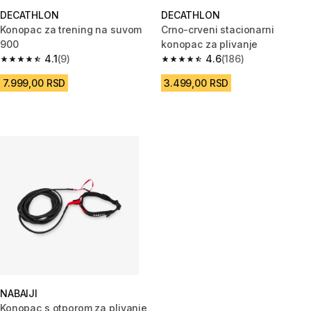
DECATHLON
DECATHLON
Konopac za trening na suvom
Crno-crveni stacionarni
900
konopac za plivanje
4.1
(9)
4.6
(186)
4.1 od 5 zvezdica from 9 Recenzije
4.6 od 5 zvezdica from 186 Rec
7.999,00 RSD
3.499,00 RSD
NABAIJI
Konopac s otporom za plivanje