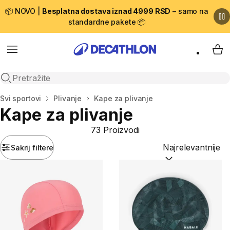
📦 NOVO |
Besplatna dostava iznad 4999 RSD
– samo na
standardne pakete 📦
Menu
My 
Open search
Početna stranica
Svi sportovi
Plivanje
Kape za plivanje
Kape za plivanje
73 Proizvodi
Sakrij filtere
Sortiraj po:
(option