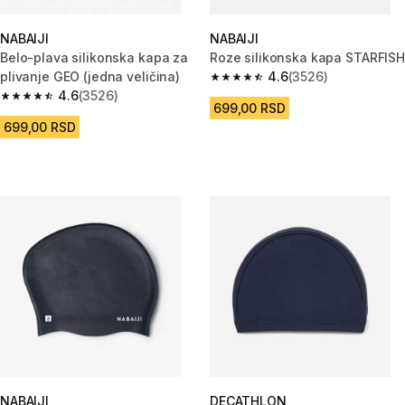
NABAIJI
NABAIJI
Belo-plava silikonska kapa za
Roze silikonska kapa STARFISH
plivanje GEO (jedna veličina)
4.6
(3526)
4.6 od 5 zvezdica from 3526 R
4.6
(3526)
4.6 od 5 zvezdica from 3526 Recenzije
699,00 RSD
699,00 RSD
NABAIJI
DECATHLON