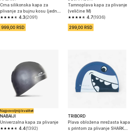
Crna silikonska kapa za
Tamnoplava kapa za plivanje
plivanje za bujnu kosu (jedna
(veličine M)
veličina)
4.3
(2091)
4.7
(1936)
4.3 od 5 zvezdica from 2091 Recenzije
4.7 od 5 zvezdica from 1936 Re
999,00 RSD
299,00 RSD
Najpovoljniji kvalitet
NABAIJI
TRIBORD
Univerzalna kapa za plivanje
Plava obložena mrežasta kapa
4.4
(1392)
s printom za plivanje SHARK