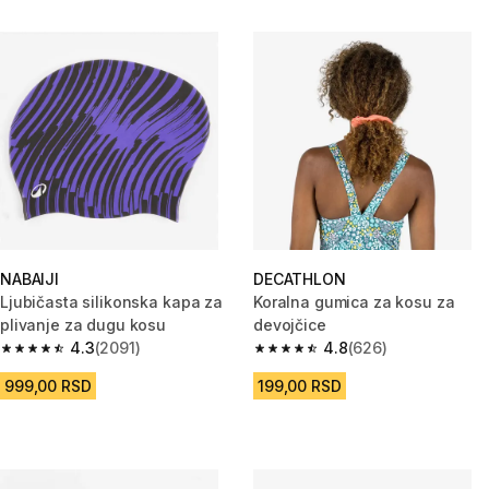
NABAIJI
DECATHLON
Ljubičasta silikonska kapa za
Koralna gumica za kosu za
plivanje za dugu kosu
devojčice
4.3
(2091)
4.8
(626)
4.3 od 5 zvezdica from 2091 Recenzije
4.8 od 5 zvezdica from 626 Rec
999,00 RSD
199,00 RSD