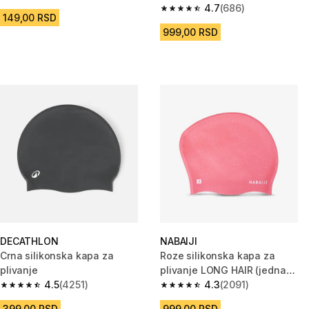
4.4 od 5 zvezdica from 1392 Recenzije
(veličina S)
4.7
(686)
4.7 od 5 zvezdica from 686 Rec
149,00 RSD
999,00 RSD
DECATHLON
NABAIJI
Crna silikonska kapa za
Roze silikonska kapa za
plivanje
plivanje LONG HAIR (jedna
4.5
(4251)
veličina)
4.3
(2091)
4.5 od 5 zvezdica from 4251 Recenzije
4.3 od 5 zvezdica from 2091 Re
399,00 RSD
999,00 RSD