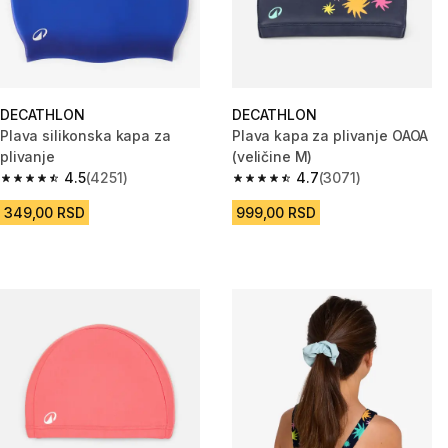
DECATHLON
DECATHLON
Plava silikonska kapa za
Plava kapa za plivanje OAOA
plivanje
(veličine M)
4.5
(4251)
4.7
(3071)
4.5 od 5 zvezdica from 4251 Recenzije
4.7 od 5 zvezdica from 3071 Re
349,00 RSD
999,00 RSD