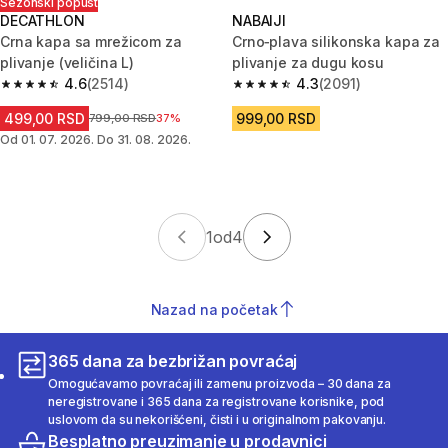
Sezonski popust
DECATHLON
NABAIJI
Crna kapa sa mrežicom za
Crno‐plava silikonska kapa za
plivanje (veličina L)
plivanje za dugu kosu
4.6
(2514)
4.3
(2091)
4.6 od 5 zvezdica from 2514 Recenzije
4.3 od 5 zvezdica from 2091 Re
499,00 RSD
999,00 RSD
Cena pre sniženja
799,00 RSD
37%
Od 01. 07. 2026. Do 31. 08. 2026.
1
od
4
Nazad na početak
365 dana za bezbrižan povraćaj
Omogućavamo povraćaj ili zamenu proizvoda – 30 dana za
neregistrovane i 365 dana za registrovane korisnike, pod
uslovom da su nekorišćeni, čisti i u originalnom pakovanju.
Besplatno preuzimanje u prodavnici