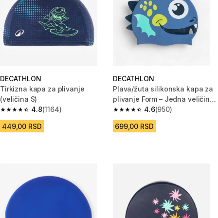
DECATHLON
DECATHLON
Tirkizna kapa za plivanje
Plava/žuta silikonska kapa za
(veličina S)
plivanje Form – Jedna veličina
4.8
(1164)
– Drago
4.6
(950)
4.8 od 5 zvezdica from 1164 Recenzije
4.6 od 5 zvezdica from 950 Rec
449,00 RSD
699,00 RSD