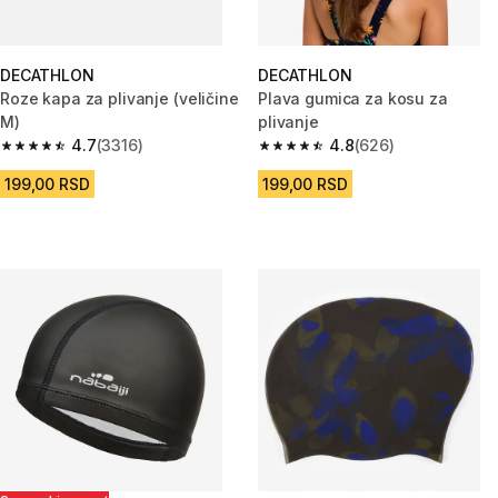
DECATHLON
DECATHLON
Roze kapa za plivanje (veličine
Plava gumica za kosu za
M)
plivanje
4.7
(3316)
4.8
(626)
4.7 od 5 zvezdica from 3316 Recenzije
4.8 od 5 zvezdica from 626 Rec
199,00 RSD
199,00 RSD