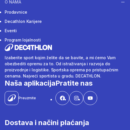
O NAMA
Prodavnice
Decathlon Karijere
Eventi
Program lojalnosti
Izaberite sport kojim želite da se bavite, a mi ćemo Vam
obezbediti opremu za to. Od istraživanja i razvoja do
proizvodnje i logistike. Sportska oprema po pristupačnim
cenama. Najveći sportista u gradu. DECATHLON.
Naša aplikacija
Pratite nas
Preuzmite
Dostava i načini plaćanja