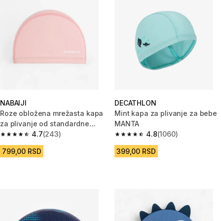
NABAIJI
DECATHLON
Roze obložena mrežasta kapa
Mint kapa za plivanje za bebe
za plivanje od standardne
MANTA
tkanine (Veličina S)
4.7
(243)
4.8
(1060)
4.7 od 5 zvezdica from 243 Recenzije
4.8 od 5 zvezdica from 1060 Re
799,00 RSD
399,00 RSD