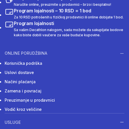
Naručite online, preuzmite u prodavnici – brzo i besplatno!
Program lojalnosti – 10 RSD = 1 bod
Za 10 RSD potrošenih u fizičkoj prodavnici ili online dobijate 1 bod.
Program lojalnosti
Sa vašim Decathlon nalogom, sada možete da sakupljate bodove
kako biste dobili vaučere za vaše buduće kupovine.
ONLINE PORUDŽBINA
Korisnička podrška
Uslovi dostave
Načini plaćanja
Zamena i povraćaj
Preuzimanje u prodavnici
Vodič kroz veličine
USLUGE