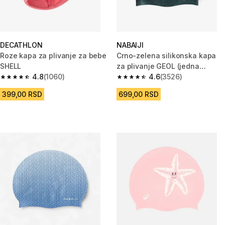
DECATHLON
NABAIJI
Roze kapa za plivanje za bebe
Crno-zelena silikonska kapa
SHELL
za plivanje GEOL (jedna
4.8
(1060)
veličina)
4.6
(3526)
4.8 od 5 zvezdica from 1060 Recenzije
4.6 od 5 zvezdica from 3526 R
399,00 RSD
699,00 RSD