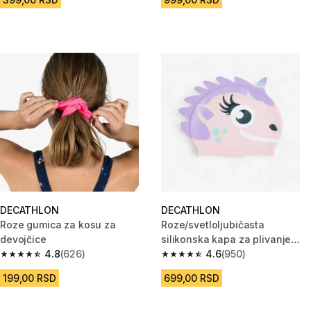
DECATHLON
DECATHLON
Roze gumica za kosu za
Roze/svetloljubičasta
devojčice
silikonska kapa za plivanje
4.8
(626)
Form – jedna veličina
4.6
(950)
4.8 od 5 zvezdica from 626 Recenzije
4.6 od 5 zvezdica from 950 Rec
199,00 RSD
699,00 RSD