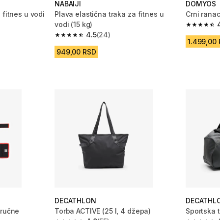
NABAIJI
DOMYOS
 fitnes u vodi
Plava elastična traka za fitnes u
Crni ranac 
vodi (15 kg)
4.7 od 5 
4.5
(24)
m 257 Recenzije
4.5 od 5 zvezdica from 24 Recenzije
1.499,00
949,00 RSD
DECATHLON
DECATHL
 ručne
Torba ACTIVE (25 l, 4 džepa)
Sportska t