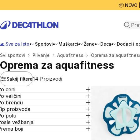
📦 NOVO 
Open 
🌊 Sve za leto
Sportovi
Muškarci
Žene
Deca
Dodaci i 
Početna stranica
Svi sportovi
Plivanje
Aquafitness
Oprema za aquafitnes
Oprema za aquafitness
14 Proizvodi
Sakrij filtere
Po ceni
o veličini
Po brendu
Tip proizvoda
Po polu
Posle vežbanja
Prema boji