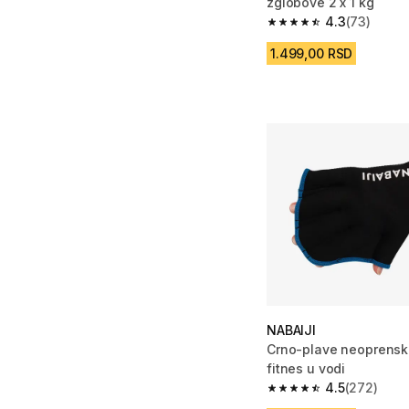
zglobove 2 x 1 kg
4.3
(73)
4.3 od 5 zvezdica fro
1.499,00 RSD
NABAIJI
Crno-plave neoprensk
fitnes u vodi
4.5
(272)
4.5 od 5 zvezdica fro