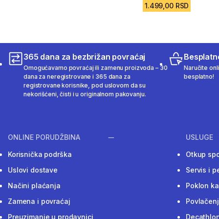
1.499,00 RSD
365 dana za bezbrižan povraćaj
Besplatn
Omogućavamo povraćaj ili zamenu proizvoda – 30
Naručite onl
dana za neregistrovane i 365 dana za
besplatno!
registrovane korisnike, pod uslovom da su
nekorišćeni, čisti i u originalnom pakovanju.
ONLINE PORUDŽBINA
USLUGE
Korisnička podrška
Otkup sp
Uslovi dostave
Servis i p
Načini plaćanja
Poklon ka
Zamena i povraćaj
Povlačenj
Preuzimanje u prodavnici
Decathlon