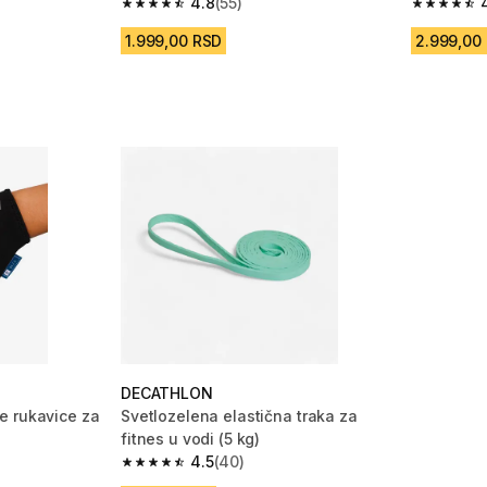
4.8
(55)
4.8 od 5 zvezdica from 55 Recenzije
4.6 od 5 
m 73 Recenzije
1.999,00 RSD
2.999,00
DECATHLON
e rukavice za
Svetlozelena elastična traka za
fitnes u vodi (5 kg)
4.5
(40)
m 272 Recenzije
4.5 od 5 zvezdica from 40 Recenzije