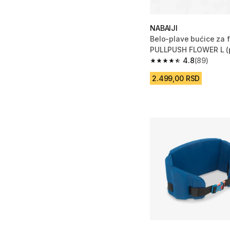
NABAIJI
Belo-plave bućice za f
PULLPUSH FLOWER L (
4.8
(89)
4.8 od 5 zvezdica fro
2.499,00 RSD