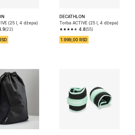
ON
DECATHLON
IVE (25 l, 4 džepa)
Torba ACTIVE (25 l, 4 džepa)
4.9
(22)
4.8
(55)
zvezdica from 22 Recenzije
4.8 od 5 zvezdica from 55 Recenzije
 RSD
1.999,00 RSD