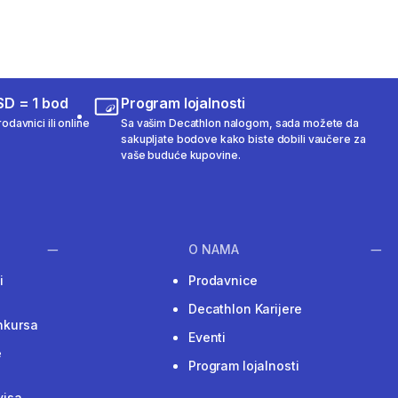
SD = 1 bod
Program lojalnosti
odavnici ili online
Sa vašim Decathlon nalogom, sada možete da
sakupljate bodove kako biste dobili vaučere za
vaše buduće kupovine.
O NAMA
i
Prodavnice
Decathlon Karijere
nkursa
Eventi
e
Program lojalnosti
visa