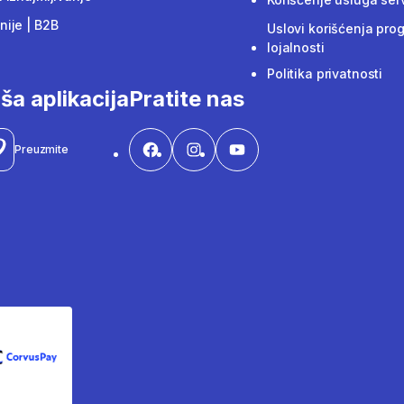
ije | B2B
Uslovi korišćenja pro
lojalnosti
Politika privatnosti
ša aplikacija
Pratite nas
Preuzmite
CorvusPay