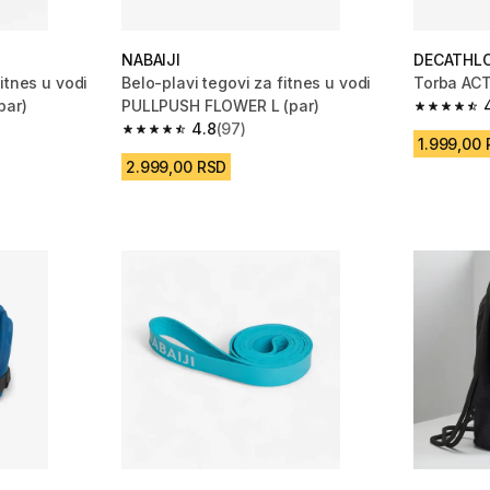
NABAIJI
DECATHL
itnes u vodi
Belo-plavi tegovi za fitnes u vodi
Torba ACT
par)
PULLPUSH FLOWER L (par)
4.9 od 5 
4.8
(97)
m 89 Recenzije
4.8 od 5 zvezdica from 97 Recenzije
1.999,00
2.999,00 RSD