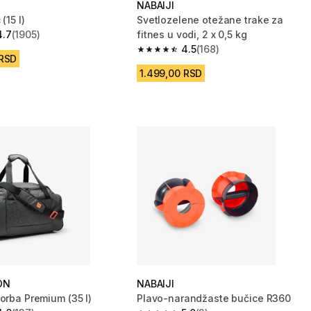
NABAIJI
(15 l)
Svetlozelene otežane trake za
4.7
(1905)
fitnes u vodi, 2 x 0,5 kg
zvezdica from 1905 Recenzije
4.5
(168)
4.5 od 5 zvezdica from 168 Recenzij
 RSD
1.499,00 RSD
ON
NABAIJI
orba Premium (35 l)
Plavo-narandžaste bučice R360