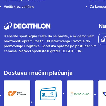
Vodič kroz veličine
Za kompan
Na
Izaberite sport kojim želite da se bavite, a mi ćemo Vam
obezbediti opremu za to. Od istraživanja i razvoja do
proizvodnje i logistike. Sportska oprema po pristupačnim
cenama. Najveći sportista u gradu. DECATHLON.
Dostava i načini plaćanja
City Express
Bankovne kartice
Banka Intesa