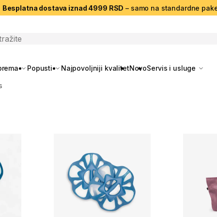
|
Besplatna dostava iznad 4999 RSD
– samo na standardne pake
search
oprema
Popusti
Najpovoljniji kvalitet
Novo
Servis i usluge
s