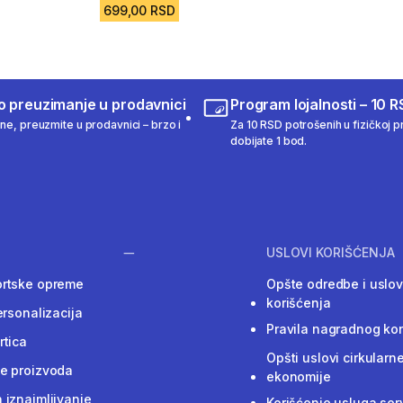
699,00 RSD
o preuzimanje u prodavnici
Program lojalnosti – 10 R
ine, preuzmite u prodavnici – brzo i
Za 10 RSD potrošenih u fizičkoj pr
dobijate 1 bod.
USLOVI KORIŠĆENJA
ortske opreme
Opšte odredbe i uslov
korišćenja
ersonalizacija
Pravila nagradnog ko
rtica
Opšti uslovi cirkularn
e proizvoda
ekonomije
 iznajmljivanje
Korišćenje usluga ser