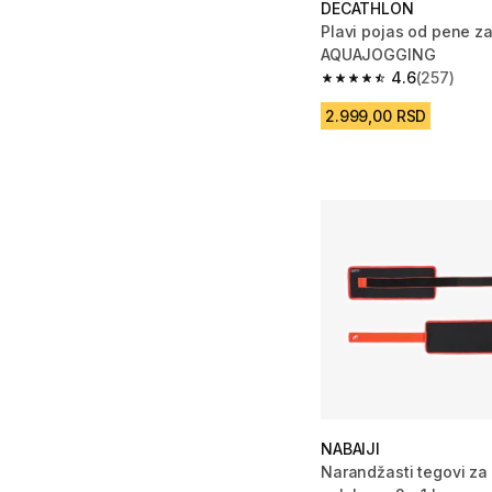
DECATHLON
Plavi pojas od pene za
AQUAJOGGING
4.6
(257)
4.6 od 5 zvezdica fro
2.999,00 RSD
NABAIJI
Narandžasti tegovi za