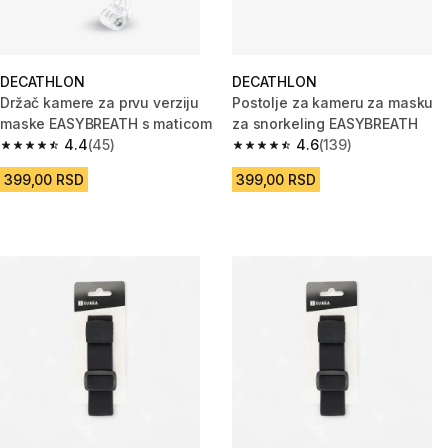
DECATHLON
DECATHLON
Držač kamere za prvu verziju
Postolje za kameru za masku
maske EASYBREATH s maticom
za snorkeling EASYBREATH
4.4
(45)
4.6
(139)
4.4 od 5 zvezdica from 45 Recenzije
4.6 od 5 zvezdica from 139 Rec
399,00 RSD
399,00 RSD