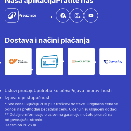
Naša aplikacija
Pratite nas
Preuzmite
Dostava i načini plaćanja
City Express
Bankovne kartice
Banka Intesa
Corvus
Uslovi prodaje
Upotreba kolačića
Prijava nepravilnosti
Izjava o pristupačnosti
* Sve cene uključuju PDV plus troškovi dostave. Originalna cena se
odnosi na prethodnu Decathlon cenu. U cenu nisu uključeni dodaci.
** Detaljne informacije o uslovima garancije možete pronaći na
odgovarajućoj stranici.
Decathlon 2026 ©