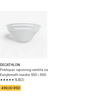
DECATHLON
Poklopac ispusnog ventila za
Easybreath maske 500 i 900
5.0
(2)
5.0 od 5 zvezdica from 2 Recenzije
499,00 RSD