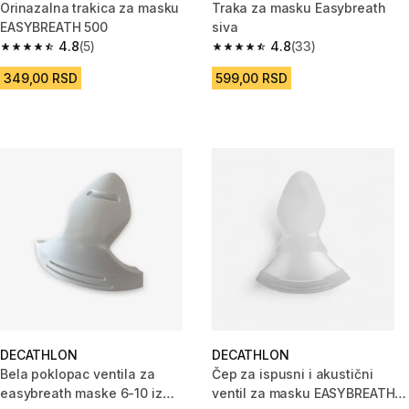
Orinazalna trakica za masku
Traka za masku Easybreath
EASYBREATH 500
siva
4.8
(5)
4.8
(33)
4.8 od 5 zvezdica from 5 Recenzije
4.8 od 5 zvezdica from 33 Rece
349,00 RSD
599,00 RSD
DECATHLON
DECATHLON
Bela poklopac ventila za
Čep za ispusni i akustični
easybreath maske 6-10 iz
ventil za masku EASYBREATH