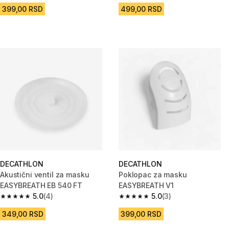
2025.
EB 540 FT
399,00 RSD
499,00 RSD
DECATHLON
DECATHLON
Akustični ventil za masku
Poklopac za masku
EASYBREATH EB 540 FT
EASYBREATH V1
5.0
(4)
5.0
(3)
5.0 od 5 zvezdica from 4 Recenzije
5.0 od 5 zvezdica from 3 Recen
349,00 RSD
399,00 RSD