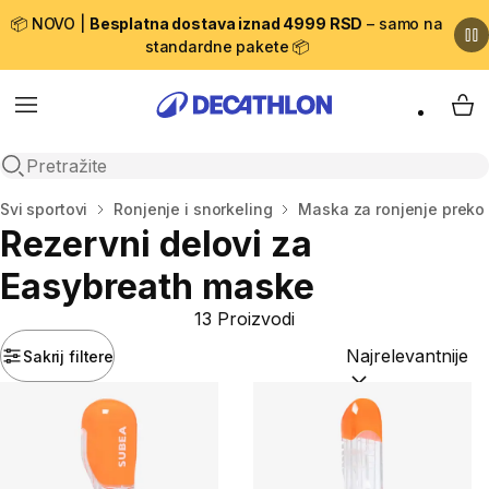
📦 NOVO |
Besplatna dostava iznad 4999 RSD
– samo na
standardne pakete 📦
Menu
My 
Open search
Početna stranica
Svi sportovi
Ronjenje i snorkeling
Maska za ronjenje preko 
Rezervni delovi za
Easybreath maske
13 Proizvodi
Sakrij filtere
Sortiraj po:
(option