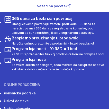
Nazad na početak
365 dana za bezbrižan povraćaj
Omogućavamo povraćaj ili zamenu proizvoda – 30 dana za
neregistrovane i 365 dana za registrovane korisnike, pod
uslovom da su nekorišćeni, čisti i u originalnom pakovanju.
Besplatno preuzimanje u prodavnici
Naručite online, preuzmite u prodavnici – brzo i besplatno!
Program lojalnosti – 10 RSD = 1 bod
Za 10 RSD potrošenih u fizičkoj prodavnici ili online dobijate 1 bod.
Program lojalnosti
Sa vašim Decathlon nalogom, sada možete da sakupljate bodove
kako biste dobili vaučere za vaše buduće kupovine.
ONLINE PORUDŽBINA
Korisnička podrška
Uslovi dostave
Načini plaćanja