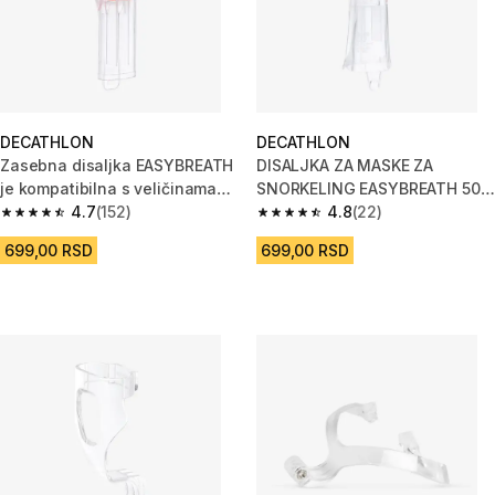
DECATHLON
DECATHLON
Zasebna disaljka EASYBREATH
DISALJKA ZA MASKE ZA
je kompatibilna s veličinama
SNORKELING EASYBREATH 500
maski XS do M/L
4.7
(152)
i 540FT
4.8
(22)
4.7 od 5 zvezdica from 152 Recenzije
4.8 od 5 zvezdica from 22 Rece
699,00 RSD
699,00 RSD