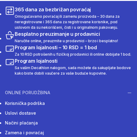
365 dana za bezbrižan povraćaj
Omogućavamo povraćaj ili zamenu proizvoda – 30 dana za
neregistrovane i 365 dana za registrovane korisnike, pod
uslovom da su nekorišćeni, čisti i u originalnom pakovanju.
Besplatno preuzimanje u prodavnici
Naručite online, preuzmite u prodavnici – brzo i besplatno!
Program lojalnosti – 10 RSD = 1 bod
Za 10 RSD potrošenih u fizičkoj prodavnici ili online dobijate 1 bod.
Program lojalnosti
Sa vašim Decathlon nalogom, sada možete da sakupljate bodove
kako biste dobili vaučere za vaše buduće kupovine.
ONLINE PORUDŽBINA
Korisnička podrška
Uslovi dostave
Načini plaćanja
Zamena i povraćaj