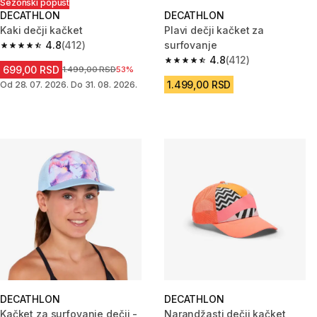
Sezonski popust
DECATHLON
DECATHLON
Kaki dečji kačket
Plavi dečji kačket za
4.8
(412)
surfovanje
4.8 od 5 zvezdica from 412 Recenzije
4.8
(412)
4.8 od 5 zvezdica from 412 Rec
699,00 RSD
Cena pre sniženja
1.499,00 RSD
53%
1.499,00 RSD
Od 28. 07. 2026. Do 31. 08. 2026.
DECATHLON
DECATHLON
Kačket za surfovanje dečji -
Narandžasti dečji kačket