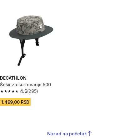
DECATHLON
Šešir za surfovanje 500
4.6
(295)
4.6 od 5 zvezdica from 295 Recenzije
1.499,00 RSD
Nazad na početak