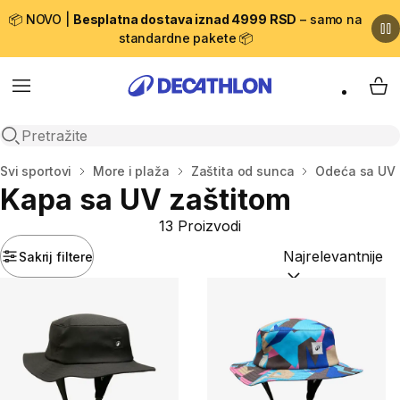
📦 NOVO |
Besplatna dostava iznad 4999 RSD
– samo na
standardne pakete 📦
Menu
My 
Open search
Početna stranica
Svi sportovi
More i plaža
Zaštita od sunca
Odeća sa UV 
Kapa sa UV zaštitom
13 Proizvodi
Sakrij filtere
Sortiraj po:
(option