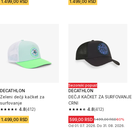
1.499,00 RSD
1.499,00 RSD
Sezonski popust
DECATHLON
DECATHLON
Zeleni dečji kačket za
DEČJI KAČKET ZA SURFOVANJE
surfovanje
CRNI
4.8
(412)
4.8
(412)
4.8 od 5 zvezdica from 412 Recenzije
4.8 od 5 zvezdica from 412 Rec
1.499,00 RSD
599,00 RSD
Cena pre sniženja
1.499,00 RSD
60%
Od 01. 07. 2026. Do 31. 08. 2026.