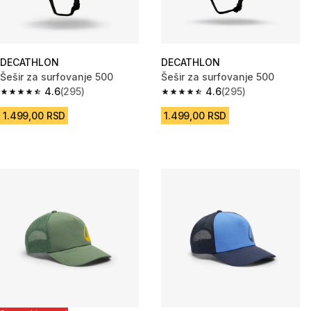
DECATHLON
DECATHLON
Šešir za surfovanje 500
Šešir za surfovanje 500
4.6
(295)
4.6
(295)
4.6 od 5 zvezdica from 295 Recenzije
4.6 od 5 zvezdica from 295 Rec
1.499,00 RSD
1.499,00 RSD