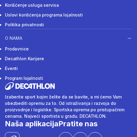
Korišćenje usluga servisa
Uslovi korišćenja programa lojalnosti
Politika privatnosti
O NAMA
Prodavnice
Decathlon Karijere
Eventi
Program lojalnosti
Izaberite sport kojim želite da se bavite, a mi ćemo Vam
obezbediti opremu za to. Od istraživanja i razvoja do
proizvodnje i logistike. Sportska oprema po pristupačnim
cenama. Najveći sportista u gradu. DECATHLON.
Naša aplikacija
Pratite nas