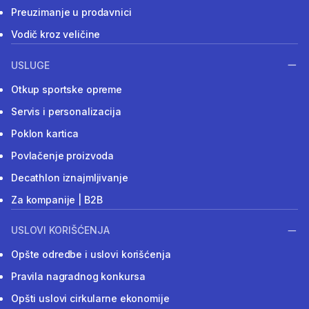
Preuzimanje u prodavnici
Vodič kroz veličine
USLUGE
Otkup sportske opreme
Servis i personalizacija
Poklon kartica
Povlačenje proizvoda
Decathlon iznajmljivanje
Za kompanije | B2B
USLOVI KORIŠĆENJA
Opšte odredbe i uslovi korišćenja
Pravila nagradnog konkursa
Opšti uslovi cirkularne ekonomije