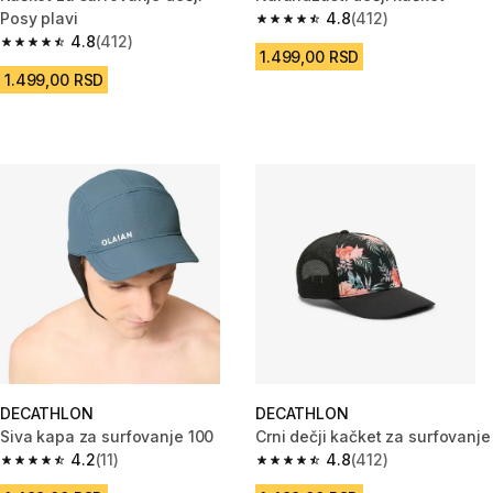
Posy plavi
4.8
(412)
4.8 od 5 zvezdica from 412 Rec
4.8
(412)
4.8 od 5 zvezdica from 412 Recenzije
1.499,00 RSD
1.499,00 RSD
DECATHLON
DECATHLON
Siva kapa za surfovanje 100
Crni dečji kačket za surfovanje
4.2
(11)
4.8
(412)
4.2 od 5 zvezdica from 11 Recenzije
4.8 od 5 zvezdica from 412 Rec