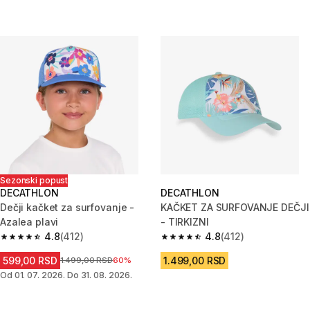
Sezonski popust
DECATHLON
DECATHLON
Dečji kačket za surfovanje -
KAČKET ZA SURFOVANJE DEČJI
Azalea plavi
- TIRKIZNI
4.8
(412)
4.8
(412)
4.8 od 5 zvezdica from 412 Recenzije
4.8 od 5 zvezdica from 412 Rec
599,00 RSD
1.499,00 RSD
Cena pre sniženja
1.499,00 RSD
60%
Od 01. 07. 2026. Do 31. 08. 2026.