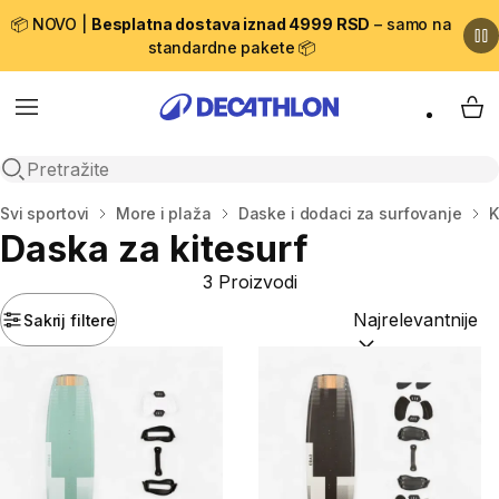
📦 NOVO |
Besplatna dostava iznad 4999 RSD
– samo na
standardne pakete 📦
Menu
My 
Open search
Početna stranica
Svi sportovi
More i plaža
Daske i dodaci za surfovanje
K
Daska za kitesurf
3 Proizvodi
Sakrij filtere
Sortiraj po:
(option