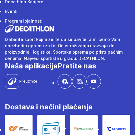
Decathlon Karijere
Eventi
Program lojalnosti
Izaberite sport kojim želite da se bavite, a mi ćemo Vam
obezbediti opremu za to. Od istraživanja i razvoja do
proizvodnje i logistike. Sportska oprema po pristupačnim
cenama. Najveći sportista u gradu. DECATHLON.
Naša aplikacija
Pratite nas
Preuzmite
Dostava i načini plaćanja
City Express
Bankovne kartice
Banka Intesa
Corvus