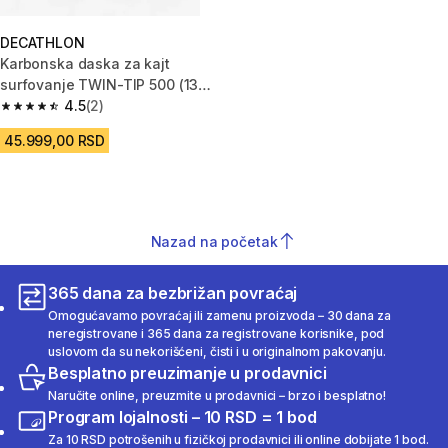
DECATHLON
Karbonska daska za kajt
surfovanje TWIN-TIP 500 (136
x 40,5 cm)
4.5
(2)
4.5 od 5 zvezdica from 2 Recenzije
45.999,00 RSD
Nazad na početak
365 dana za bezbrižan povraćaj
Omogućavamo povraćaj ili zamenu proizvoda – 30 dana za
neregistrovane i 365 dana za registrovane korisnike, pod
uslovom da su nekorišćeni, čisti i u originalnom pakovanju.
Besplatno preuzimanje u prodavnici
Naručite online, preuzmite u prodavnici – brzo i besplatno!
Program lojalnosti – 10 RSD = 1 bod
Za 10 RSD potrošenih u fizičkoj prodavnici ili online dobijate 1 bod.