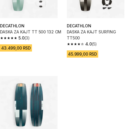
DECATHLON
DECATHLON
DASKA ZA KAJT TT 500 132 CM
DASKA ZA KAJT SURFING
5.0
(3)
TT500
5.0 od 5 zvezdica from 3 Recenzije
4.0
(5)
4.0 od 5 zvezdica from 5 Recen
43.499,00 RSD
45.999,00 RSD