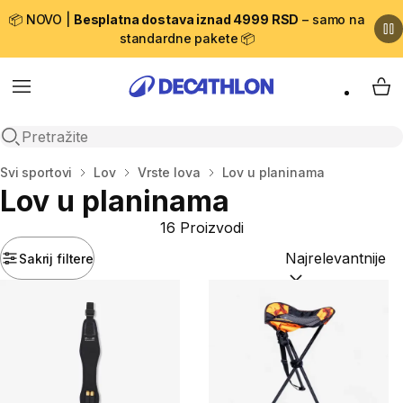
📦 NOVO |
Besplatna dostava iznad 4999 RSD
– samo na
standardne pakete 📦
Menu
My 
Open search
Početna stranica
Svi sportovi
Lov
Vrste lova
Lov u planinama
Lov u planinama
16 Proizvodi
Sakrij filtere
Sortiraj po:
(option