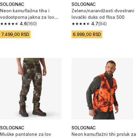
SOLOGNAC
SOLOGNAC
Neon kamuflažna tiha i
Zeleno/narandžasti dvostrani
vodootporna jakna za lov
lovački duks od flisa 500
TREEMETIC 500
4.6
(160)
4.7
(94)
4.6 od 5 zvezdica from 160 Recenzije
4.7 od 5 zvezdica from 94 Rece
7.499,00 RSD
6.999,00 RSD
SOLOGNAC
SOLOGNAC
Muške pantalone za lov
Neon kamuflažni tihi prsluk za