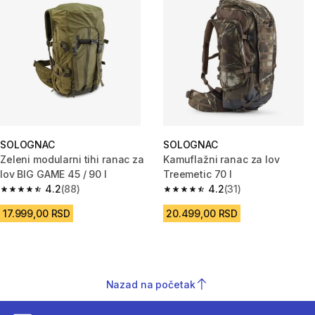
SOLOGNAC
SOLOGNAC
Zeleni modularni tihi ranac za
Kamuflažni ranac za lov
lov BIG GAME 45 / 90 l
Treemetic 70 l
4.2
(88)
4.2
(31)
4.2 od 5 zvezdica from 88 Recenzije
4.2 od 5 zvezdica from 31 Rece
17.999,00 RSD
20.499,00 RSD
Nazad na početak