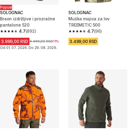
Popust
SOLOGNAC
SOLOGNAC
Braon izdržljive i prozračne
Muška majica za lov
pantalone 520
TREEMETIC 500
4.7
(892)
4.7
(96)
4.7 od 5 zvezdica from 892 Recenzije
4.7 od 5 zvezdica from 96 Rece
3.999,00 RSD
3.499,00 RSD
Cena pre sniženja
4.499,00 RSD
11%
Od 01. 07. 2026. Do 29. 08. 2026.