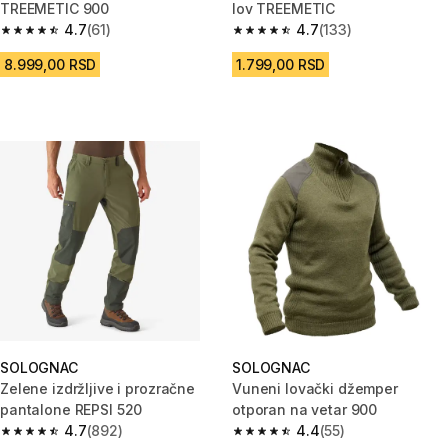
TREEMETIC 900
lov TREEMETIC
4.7
(61)
4.7
(133)
4.7 od 5 zvezdica from 61 Recenzije
4.7 od 5 zvezdica from 133 Rec
8.999,00 RSD
1.799,00 RSD
SOLOGNAC
SOLOGNAC
Zelene izdržljive i prozračne
Vuneni lovački džemper
pantalone REPSI 520
otporan na vetar 900
4.7
(892)
4.4
(55)
4.7 od 5 zvezdica from 892 Recenzije
4.4 od 5 zvezdica from 55 Rece