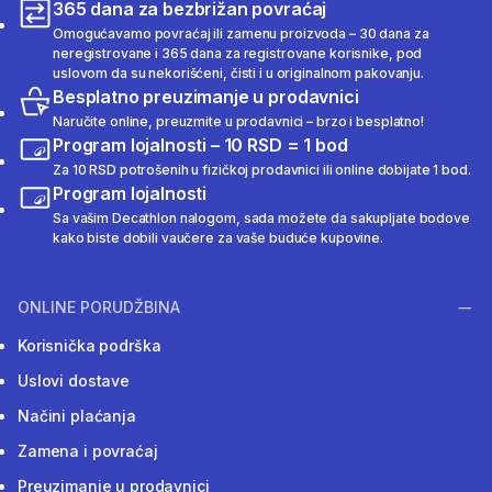
365 dana za bezbrižan povraćaj
Omogućavamo povraćaj ili zamenu proizvoda – 30 dana za
neregistrovane i 365 dana za registrovane korisnike, pod
uslovom da su nekorišćeni, čisti i u originalnom pakovanju.
Besplatno preuzimanje u prodavnici
Naručite online, preuzmite u prodavnici – brzo i besplatno!
Program lojalnosti – 10 RSD = 1 bod
Za 10 RSD potrošenih u fizičkoj prodavnici ili online dobijate 1 bod.
Program lojalnosti
Sa vašim Decathlon nalogom, sada možete da sakupljate bodove
kako biste dobili vaučere za vaše buduće kupovine.
ONLINE PORUDŽBINA
Korisnička podrška
Uslovi dostave
Načini plaćanja
Zamena i povraćaj
Preuzimanje u prodavnici