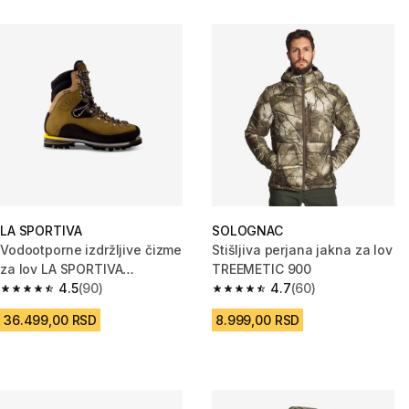
LA SPORTIVA
SOLOGNAC
Vodootporne izdržljive čizme
Stišljiva perjana jakna za lov
za lov LA SPORTIVA
TREEMETIC 900
KARAKORUM EVO GTX
4.5
(90)
4.7
(60)
4.5 od 5 zvezdica from 90 Recenzije
4.7 od 5 zvezdica from 60 Rece
36.499,00 RSD
8.999,00 RSD