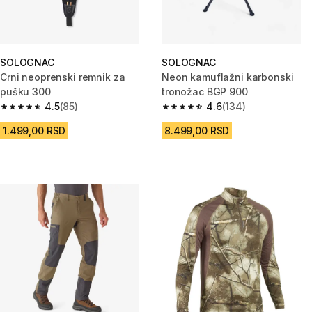
SOLOGNAC
SOLOGNAC
Crni neoprenski remnik za
Neon kamuflažni karbonski
pušku 300
tronožac BGP 900
4.5
(85)
4.6
(134)
4.5 od 5 zvezdica from 85 Recenzije
4.6 od 5 zvezdica from 134 Rec
1.499,00 RSD
8.499,00 RSD