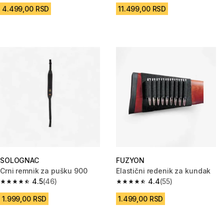
4.499,00 RSD
11.499,00 RSD
SOLOGNAC
FUZYON
Crni remnik za pušku 900
Elastični redenik za kundak
4.5
(46)
4.4
(55)
4.5 od 5 zvezdica from 46 Recenzije
4.4 od 5 zvezdica from 55 Rece
1.999,00 RSD
1.499,00 RSD