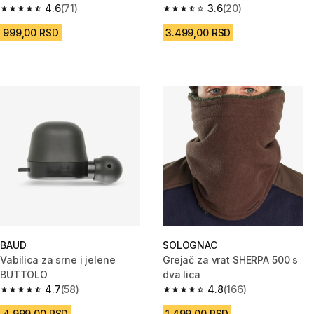
4.6
(71)
3.6
(20)
4.6 od 5 zvezdica from 71 Recenzije
3.6 od 5 zvezdica from 20 Rece
999,00 RSD
3.499,00 RSD
BAUD
SOLOGNAC
Vabilica za srne i jelene
Grejač za vrat SHERPA 500 s
BUTTOLO
dva lica
4.7
(58)
4.8
(166)
4.7 od 5 zvezdica from 58 Recenzije
4.8 od 5 zvezdica from 166 Rec
4.999,00 RSD
1.499,00 RSD