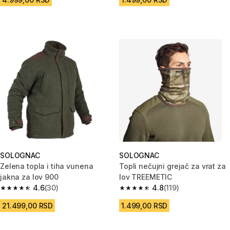
SOLOGNAC
SOLOGNAC
Zelena topla i tiha vunena
Topli nečujni grejač za vrat za
jakna za lov 900
lov TREEMETIC
4.6
(30)
4.8
(119)
4.6 od 5 zvezdica from 30 Recenzije
4.8 od 5 zvezdica from 119 Rec
21.499,00 RSD
1.499,00 RSD