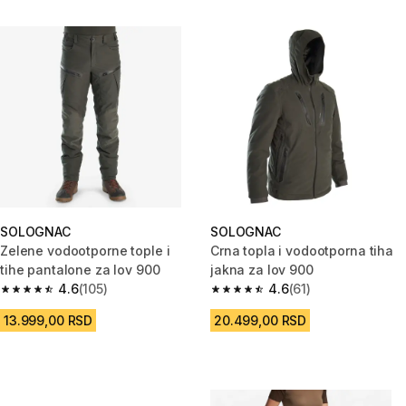
SOLOGNAC
SOLOGNAC
Zelene vodootporne tople i
Crna topla i vodootporna tiha
tihe pantalone za lov 900
jakna za lov 900
4.6
(105)
4.6
(61)
4.6 od 5 zvezdica from 105 Recenzije
4.6 od 5 zvezdica from 61 Rece
13.999,00 RSD
20.499,00 RSD