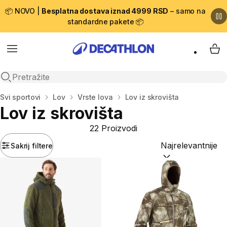
📦 NOVO |
Besplatna dostava iznad 4999 RSD
– samo na
standardne pakete 📦
Menu
My 
Open search
Početna stranica
Svi sportovi
Lov
Vrste lova
Lov iz skrovišta
Lov iz skrovišta
22 Proizvodi
Sakrij filtere
Sortiraj po:
(option