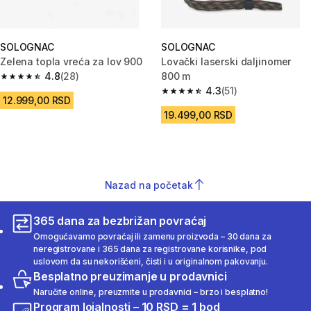
SOLOGNAC
SOLOGNAC
Zelena topla vreća za lov 900
Lovački laserski daljinomer
4.8
(28)
800 m
4.8 od 5 zvezdica from 28 Recenzije
4.3
(51)
4.3 od 5 zvezdica from 51 Rece
12.999,00 RSD
19.499,00 RSD
Nazad na početak
365 dana za bezbrižan povraćaj
Omogućavamo povraćaj ili zamenu proizvoda – 30 dana za
neregistrovane i 365 dana za registrovane korisnike, pod
uslovom da su nekorišćeni, čisti i u originalnom pakovanju.
Besplatno preuzimanje u prodavnici
Naručite online, preuzmite u prodavnici – brzo i besplatno!
Program lojalnosti – 10 RSD = 1 bod