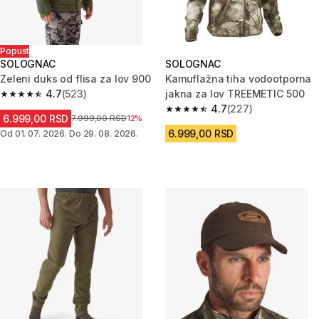
Popust
SOLOGNAC
SOLOGNAC
Zeleni duks od flisa za lov 900
Kamuflažna tiha vodootporna
4.7
(523)
jakna za lov TREEMETIC 500
4.7 od 5 zvezdica from 523 Recenzije
4.7
(227)
4.7 od 5 zvezdica from 227 Rec
6.999,00 RSD
Cena pre sniženja
7.999,00 RSD
12%
6.999,00 RSD
Od 01. 07. 2026. Do 29. 08. 2026.