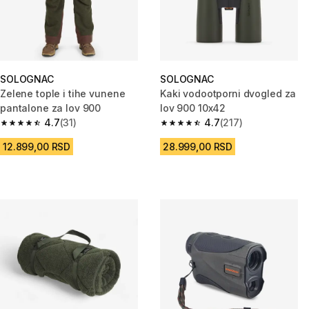
SOLOGNAC
SOLOGNAC
Zelene tople i tihe vunene
Kaki vodootporni dvogled za
pantalone za lov 900
lov 900 10x42
4.7
(31)
4.7
(217)
4.7 od 5 zvezdica from 31 Recenzije
4.7 od 5 zvezdica from 217 Rec
12.899,00 RSD
28.999,00 RSD