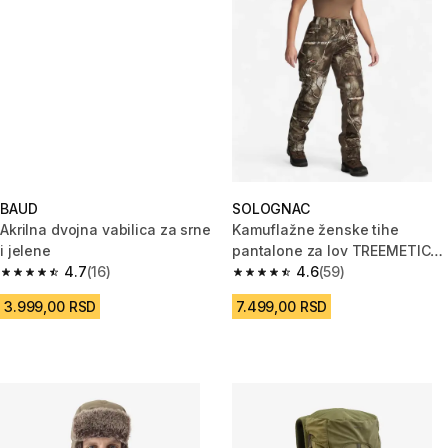
BAUD
SOLOGNAC
Akrilna dvojna vabilica za srne
Kamuflažne ženske tihe
i jelene
pantalone za lov TREEMETIC
4.7
(16)
500
4.6
(59)
4.7 od 5 zvezdica from 16 Recenzije
4.6 od 5 zvezdica from 59 Rece
3.999,00 RSD
7.499,00 RSD