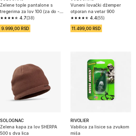
Zelene tople pantalone s
Vuneni lovački džemper
tregerima za lov 100 (za do -20
otporan na vetar 900
°C)
4.7
(38)
4.4
(55)
4.7 od 5 zvezdica from 38 Recenzije
4.4 od 5 zvezdica from 55 Rece
9.999,00 RSD
11.499,00 RSD
SOLOGNAC
RIVOLIER
Zelena kapa za lov SHERPA
Vabilica za lisice sa zvukom
500 s dva lica
miša