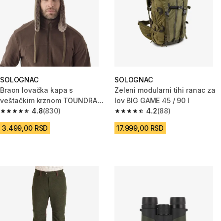
SOLOGNAC
SOLOGNAC
Braon lovačka kapa s
Zeleni modularni tihi ranac za
veštačkim krznom TOUNDRA
lov BIG GAME 45 / 90 l
500
4.8
(830)
4.2
(88)
4.8 od 5 zvezdica from 830 Recenzije
4.2 od 5 zvezdica from 88 Rece
3.499,00 RSD
17.999,00 RSD