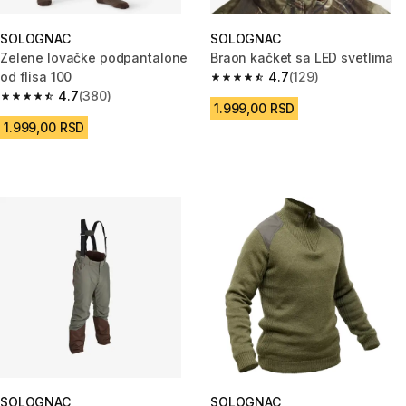
SOLOGNAC
SOLOGNAC
Zelene lovačke podpantalone
Braon kačket sa LED svetlima
od flisa 100
4.7
(129)
4.7 od 5 zvezdica from 129 Rec
4.7
(380)
4.7 od 5 zvezdica from 380 Recenzije
1.999,00 RSD
1.999,00 RSD
SOLOGNAC
SOLOGNAC