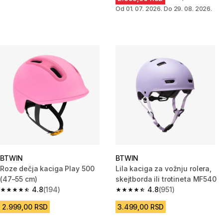
Od 01. 07. 2026. Do 29. 08. 2026.
BTWIN
BTWIN
Roze dečja kaciga Play 500
Lila kaciga za vožnju rolera,
(47–55 cm)
skejtborda ili trotineta MF540
4.8
(194)
4.8
(951)
4.8 od 5 zvezdica from 194 Recenzije
4.8 od 5 zvezdica from 951 Rec
2.999,00 RSD
3.499,00 RSD