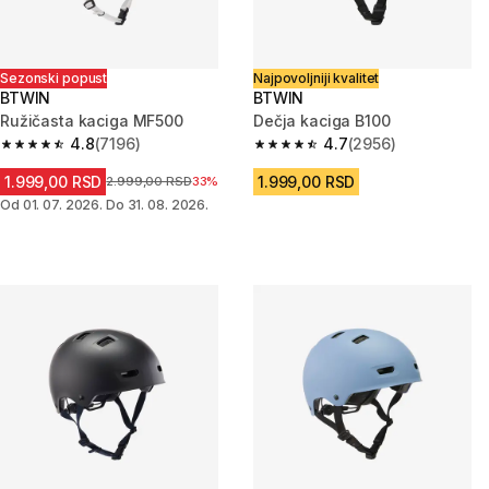
Sezonski popust
Najpovoljniji kvalitet
BTWIN
BTWIN
Ružičasta kaciga MF500
Dečja kaciga B100
4.8
(7196)
4.7
(2956)
4.8 od 5 zvezdica from 7196 Recenzije
4.7 od 5 zvezdica from 2956 R
1.999,00 RSD
1.999,00 RSD
Cena pre sniženja
2.999,00 RSD
33%
Od 01. 07. 2026. Do 31. 08. 2026.