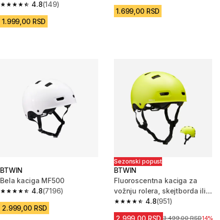
4.8
(149)
4.8 od 5 zvezdica from 149 Recenzije
1.699,00 RSD
1.999,00 RSD
Sezonski popust
BTWIN
BTWIN
Bela kaciga MF500
Fluoroscentna kaciga za
4.8
(7196)
vožnju rolera, skejtborda ili
4.8 od 5 zvezdica from 7196 Recenzije
trotineta MF540
4.8
(951)
4.8 od 5 zvezdica from 951 Rec
2.999,00 RSD
2.999,00 RSD
Cena pre sniženja
3.499,00 RSD
14%