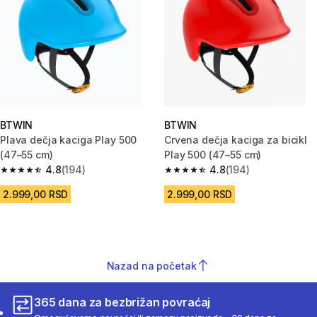
BTWIN
BTWIN
Plava dečja kaciga Play 500
Crvena dečja kaciga za bicikl
(47–55 cm)
Play 500 (47–55 cm)
4.8
(194)
4.8
(194)
4.8 od 5 zvezdica from 194 Recenzije
4.8 od 5 zvezdica from 194 Rec
2.999,00 RSD
2.999,00 RSD
Nazad na početak
365 dana za bezbrižan povraćaj