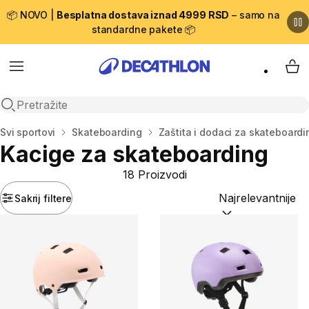
📦 NOVO |
Besplatna dostava iznad 4999 RSD
– samo na
standardne pakete 📦
Menu
My 
Open search
Početna stranica
Svi sportovi
Skateboarding
Zaštita i dodaci za skateboardi
Kacige za skateboarding
18 Proizvodi
Sakrij filtere
Sortiraj po:
(option