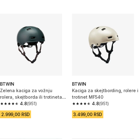
BTWIN
BTWIN
Zelena kaciga za vožnju
Kaciga za skejtbording, rolere i
rolera, skejtborda ili trotineta
trotinet MF540
MF540
4.8
(951)
4.8
(951)
4.8 od 5 zvezdica from 951 Recenzije
4.8 od 5 zvezdica from 951 Rec
2.999,00 RSD
3.499,00 RSD