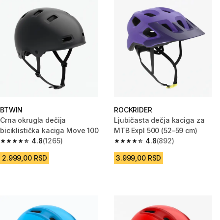
BTWIN
ROCKRIDER
Crna okrugla dečija
Ljubičasta dečja kaciga za
biciklistička kaciga Move 100
MTB Expl 500 (52–59 cm)
4.8
(1265)
4.8
(892)
4.8 od 5 zvezdica from 1265 Recenzije
4.8 od 5 zvezdica from 892 Rec
2.999,00 RSD
3.999,00 RSD