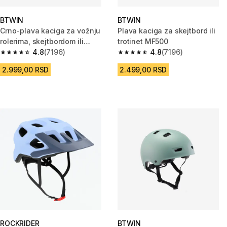
BTWIN
BTWIN
Crno-plava kaciga za vožnju
Plava kaciga za skejtbord ili
rolerima, skejtbordom ili
trotinet MF500
trotinetom MF500
4.8
(7196)
4.8
(7196)
4.8 od 5 zvezdica from 7196 Recenzije
4.8 od 5 zvezdica from 7196 Re
2.999,00 RSD
2.499,00 RSD
ROCKRIDER
BTWIN