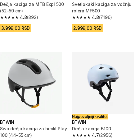
Dečja kaciga za MTB Expl 500
Svetlokaki kaciga za vožnju
(52–59 cm)
rolera MF500
4.8
(892)
4.8
(7196)
4.8 od 5 zvezdica from 892 Recenzije
4.8 od 5 zvezdica from 7196 Re
3.999,00 RSD
2.999,00 RSD
Najpovoljniji kvalitet
BTWIN
BTWIN
Siva dečja kaciga za bicikl Play
Dečja kaciga B100
100 (44–55 cm)
4.7
(2956)
4.7 od 5 zvezdica from 2956 R