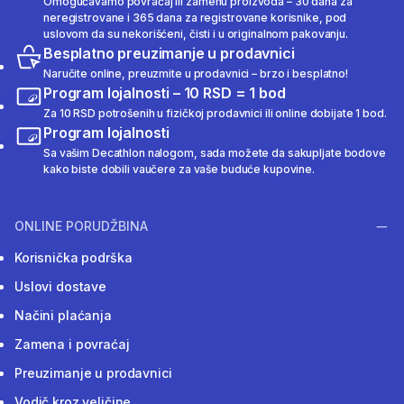
Omogućavamo povraćaj ili zamenu proizvoda – 30 dana za
neregistrovane i 365 dana za registrovane korisnike, pod
uslovom da su nekorišćeni, čisti i u originalnom pakovanju.
Besplatno preuzimanje u prodavnici
Naručite online, preuzmite u prodavnici – brzo i besplatno!
Program lojalnosti – 10 RSD = 1 bod
Za 10 RSD potrošenih u fizičkoj prodavnici ili online dobijate 1 bod.
Program lojalnosti
Sa vašim Decathlon nalogom, sada možete da sakupljate bodove
kako biste dobili vaučere za vaše buduće kupovine.
ONLINE PORUDŽBINA
Korisnička podrška
Uslovi dostave
Načini plaćanja
Zamena i povraćaj
Preuzimanje u prodavnici
Vodič kroz veličine