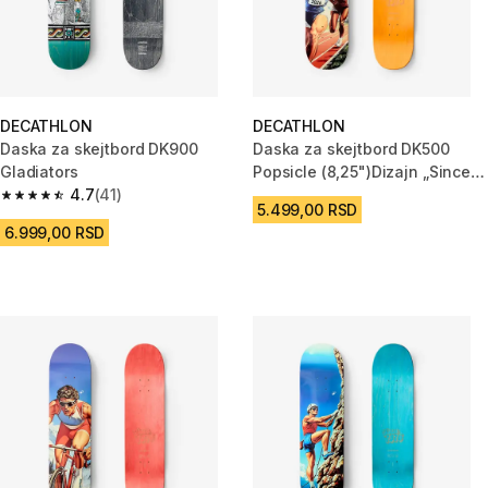
DECATHLON
DECATHLON
Daska za skejtbord DK900
Daska za skejtbord DK500
Gladiators
Popsicle (8,25")Dizajn „Since
4.7
(41)
1976“
4.7 od 5 zvezdica from 41 Recenzije
5.499,00 RSD
6.999,00 RSD