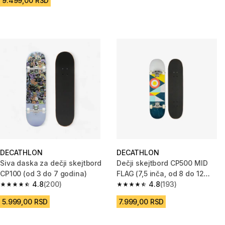
9.499,00 RSD
DECATHLON
DECATHLON
Siva daska za dečji skejtbord
Dečji skejtbord CP500 MID
CP100 (od 3 do 7 godina)
FLAG (7,5 inča, od 8 do 12
4.8
(200)
godina)
4.8
(193)
4.8 od 5 zvezdica from 200 Recenzije
4.8 od 5 zvezdica from 193 Rec
5.999,00 RSD
7.999,00 RSD