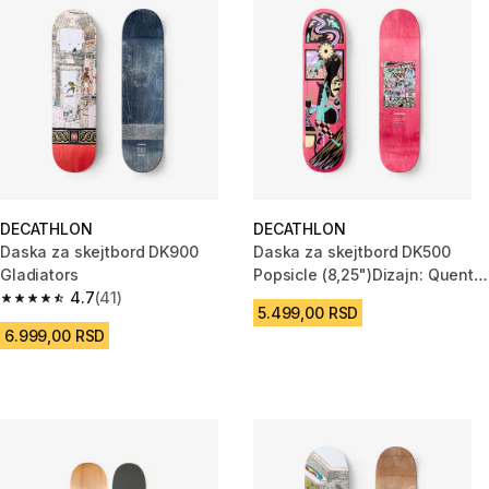
DECATHLON
DECATHLON
Daska za skejtbord DK900
Daska za skejtbord DK500
Gladiators
Popsicle (8,25")Dizajn: Quentin
4.7
(41)
Caillat
4.7 od 5 zvezdica from 41 Recenzije
5.499,00 RSD
6.999,00 RSD