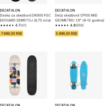
DECATHLON
DECATHLON
Daska za skejtbord DK900 FGC
Dečji skejtbord CP100 MID
EDOUARD DEMSTOJ (8,75 inča)
GEOMETRIC 7,6" (8–12 godina)
4.7
(41)
4.8
(566)
4.7 od 5 zvezdica from 41 Recenzije
4.8 od 5 zvezdica from 566 Rec
7.999,00 RSD
5.999,00 RSD
DECATHLON
DECATHLON