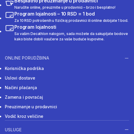
Besplatno preuzimanje u prodavnici
Naručite online, preuzmite u prodavnici – brzo i besplatno!
Program lojalnosti – 10 RSD = 1 bod
Za 10 RSD potrošenih u fizičkoj prodavnici ili online dobijate 1 bod.
Program lojalnosti
Sa vašim Decathlon nalogom, sada možete da sakupljate bodove
kako biste dobili vaučere za vaše buduće kupovine.
ONLINE PORUDŽBINA
Korisnička podrška
Uslovi dostave
Načini plaćanja
Zamena i povraćaj
Preuzimanje u prodavnici
Vodič kroz veličine
USLUGE