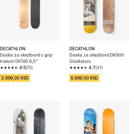
DECATHLON
DECATHLON
Daska za skejtbord s grip
Daska za skejtbord DK900
trakom DK100 8,5''
Gladiators
4.5
(13)
4.7
(41)
4.5 od 5 zvezdica from 13 Recenzije
4.7 od 5 zvezdica from 41 Rece
3.999,00 RSD
6.999,00 RSD