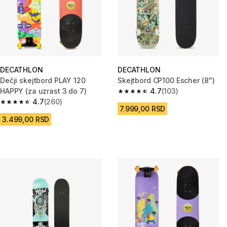
DECATHLON
DECATHLON
Dečji skejtbord PLAY 120
Skejtbord CP100 Escher (8'')
HAPPY (za uzrast 3 do 7)
4.7
(103)
4.7 od 5 zvezdica from 103 Rec
4.7
(260)
4.7 od 5 zvezdica from 260 Recenzije
7.999,00 RSD
3.499,00 RSD