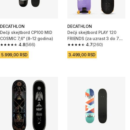
DECATHLON
DECATHLON
Dečji skejtbord CP100 MID
Dečji skejtbord PLAY 120
COSMIC 7,6" (8–12 godina)
FRIENDS (za uzrast 3 do 7
4.8
(566)
godina)
4.7
(260)
4.8 od 5 zvezdica from 566 Recenzije
4.7 od 5 zvezdica from 260 Rec
5.999,00 RSD
3.499,00 RSD