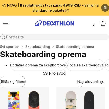
📦 NOVO |
Besplatna dostava iznad 4999 RSD
– samo na
standardne pakete 📦
Menu
My 
Open search
Početna stranica
Svi sportovi
Skateboarding
Skateboarding oprema
Skateboarding oprema
Dodatna oprema za skejtbordove
Ploče za skejtbordove
To
59 Proizvodi
Sakrij filtere
Sortiraj po:
(option