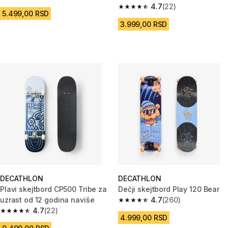
Caillat
4.7
(22)
4.7 od 5 zvezdica from 22 Rece
5.499,00 RSD
3.999,00 RSD
DECATHLON
DECATHLON
Plavi skejtbord CP500 Tribe za
Dečji skejtbord Play 120 Bear
uzrast od 12 godina naviše
4.7
(260)
4.7 od 5 zvezdica from 260 Rec
4.7
(22)
4.7 od 5 zvezdica from 22 Recenzije
4.999,00 RSD