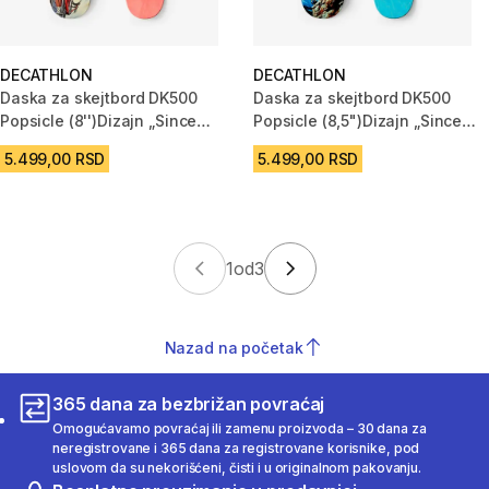
DECATHLON
DECATHLON
Daska za skejtbord DK500
Daska za skejtbord DK500
Popsicle (8'')Dizajn „Since
Popsicle (8,5")Dizajn „Since
1976“
1976“
5.499,00 RSD
5.499,00 RSD
1
od
3
Nazad na početak
365 dana za bezbrižan povraćaj
Omogućavamo povraćaj ili zamenu proizvoda – 30 dana za
neregistrovane i 365 dana za registrovane korisnike, pod
uslovom da su nekorišćeni, čisti i u originalnom pakovanju.