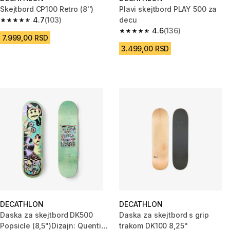
Skejtbord CP100 Retro (8'')
Plavi skejtbord PLAY 500 za
4.7
(103)
decu
4.7 od 5 zvezdica from 103 Recenzije
4.6
(136)
4.6 od 5 zvezdica from 136 Rec
7.999,00 RSD
3.499,00 RSD
DECATHLON
DECATHLON
Daska za skejtbord DK500
Daska za skejtbord s grip
Popsicle (8,5")Dizajn: Quentin
trakom DK100 8,25''