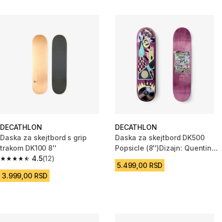
DECATHLON
DECATHLON
Daska za skejtbord s grip
Daska za skejtbord DK500
trakom DK100 8''
Popsicle (8'')Dizajn: Quentin
4.5
(12)
Caillat
4.5 od 5 zvezdica from 12 Recenzije
5.499,00 RSD
3.999,00 RSD