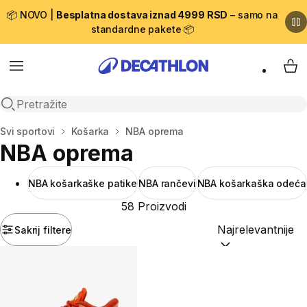
📦 NOVO |
Besplatna dostava iznad 4999 RSD
– samo na
standardne pakete 📦
Menu
My 
Open search
Početna stranica
Svi sportovi
Košarka
NBA oprema
NBA oprema
NBA košarkaške patike
NBA rančevi
NBA košarkaška odeća
58 Proizvodi
Sakrij filtere
Sortiraj po:
(option