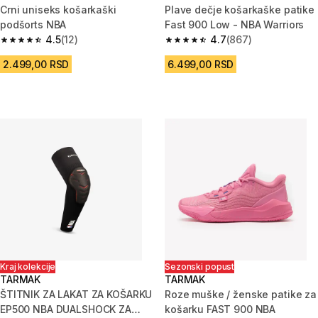
Crni uniseks košarkaški
Plave dečje košarkaške patike
podšorts NBA
Fast 900 Low - NBA Warriors
4.5
(12)
4.7
(867)
4.5 od 5 zvezdica from 12 Recenzije
4.7 od 5 zvezdica from 867 Rec
2.499,00 RSD
6.499,00 RSD
Kraj kolekcije
Sezonski popust
TARMAK
TARMAK
ŠTITNIK ZA LAKAT ZA KOŠARKU
Roze muške / ženske patike za
EP500 NBA DUALSHOCK ZA
košarku FAST 900 NBA