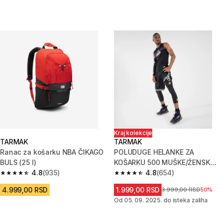
Kraj kolekcije
TARMAK
TARMAK
Ranac za košarku NBA ČIKAGO
POLUDUGE HELANKE ZA
BULS (25 l)
KOŠARKU 500 MUŠKE/ŽENSKE -
4.8
(935)
NBA LOS ANGELES LAKERS
4.8
(654)
4.8 od 5 zvezdica from 935 Recenzije
4.8 od 5 zvezdica from 654 Rec
CRNE
4.999,00 RSD
1.999,00 RSD
Cena pre sniženja
3.999,00 RSD
50%
Od 05. 09. 2025. do isteka zaliha