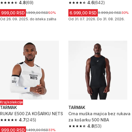
ODRASLE - CRNI
4.8
(69)
4.6
(642)
4.8 od 5 zvezdica from 69 Recenzije
4.6 od 5 zvezdica from 642 Re
999,00 RSD
6.999,00 RSD
Cena pre sniženja
1.999,00 RSD
50%
Cena pre sniženja
9.999,00 RSD
30%
Od 26. 09. 2025. do isteka zaliha
Od 31. 07. 2026. Do 31. 08. 2026.
Kraj kolekcije
TARMAK
TARMAK
RUKAV E500 ZA KOŠARKU NETS
Crna muška majica bez rukava
4.7
(245)
za košarku 500 NBA
4.7 od 5 zvezdica from 245 Recenzije
4.8
(53)
4.8 od 5 zvezdica from 53 Rece
999,00 RSD
Cena pre sniženja
1.499,00 RSD
33%