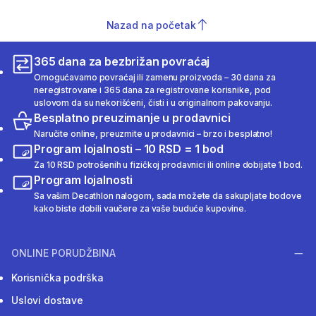
Nazad na početak
365 dana za bezbrižan povraćaj
Omogućavamo povraćaj ili zamenu proizvoda – 30 dana za
neregistrovane i 365 dana za registrovane korisnike, pod
uslovom da su nekorišćeni, čisti i u originalnom pakovanju.
Besplatno preuzimanje u prodavnici
Naručite online, preuzmite u prodavnici – brzo i besplatno!
Program lojalnosti – 10 RSD = 1 bod
Za 10 RSD potrošenih u fizičkoj prodavnici ili online dobijate 1 bod.
Program lojalnosti
Sa vašim Decathlon nalogom, sada možete da sakupljate bodove
kako biste dobili vaučere za vaše buduće kupovine.
ONLINE PORUDŽBINA
Korisnička podrška
Uslovi dostave