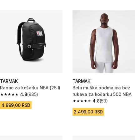
TARMAK
TARMAK
Ranac za košarku NBA (25 l)
Bela muška podmajica bez
4.8
(935)
rukava za košarku 500 NBA
4.8 od 5 zvezdica from 935 Recenzije
4.8
(53)
4.8 od 5 zvezdica from 53 Rece
4.999,00 RSD
2.499,00 RSD