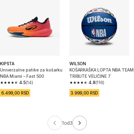
KIPSTA
WILSON
Univerzalne patike za košarku
KOŠARKAŠKA LOPTA NBA TEAM
NBA Miami – Fast 500
TRIBUTE VELIČINE 7
4.5
(14)
4.8
(116)
4.5 od 5 zvezdica from 14 Recenzije
4.8 od 5 zvezdica from 116 Rec
6.499,00 RSD
3.999,00 RSD
1
od
3