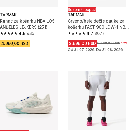
Sezonski popust
TARMAK
TARMAK
Ranac za košarku NBA LOS
Crveno/bele dečje patike za
ANĐELES LEJKERS (25 l)
košarku FAST 900 LOW-1 NBA
4.8
(935)
CHICAGO BULLS
4.7
(867)
4.8 od 5 zvezdica from 935 Recenzije
4.7 od 5 zvezdica from 867 Rec
4.999,00 RSD
3.999,00 RSD
Cena pre sniženja
6.999,00 RSD
42%
Od 31. 07. 2026. Do 31. 08. 2026.