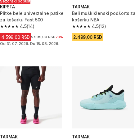
Sezonski popust
KIPSTA
TARMAK
Plitke bele univerzalne patike
Beli muški/ženski podšorts za
za košarku Fast 500
košarku NBA
4.5
(14)
4.5
(12)
4.5 od 5 zvezdica from 14 Recenzije
4.5 od 5 zvezdica from 12 Rece
4.599,00 RSD
2.499,00 RSD
Cena pre sniženja
5.999,00 RSD
23%
Od 31. 07. 2026. Do 18. 08. 2026.
TARMAK
TARMAK