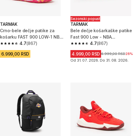
Sezonski popust
TARMAK
TARMAK
Crno-bele dečje patike za
Bele dečje košarkaške patike
košarku FAST 900 LOW-1 NBA
Fast 900 Low - NBA
SPURS
4.7
(867)
Washington Wizards
4.7
(867)
4.7 od 5 zvezdica from 867 Recenzije
4.7 od 5 zvezdica from 867 Rec
6.999,00 RSD
4.999,00 RSD
Cena pre sniženja
6.999,00 RSD
28%
Od 31. 07. 2026. Do 31. 08. 2026.