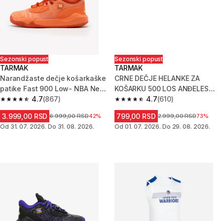
Sezonski popust
Sezonski popust
TARMAK
TARMAK
Narandžaste dečje košarkaške
CRNE DEČJE HELANKE ZA
patike Fast 900 Low- NBA New
KOŠARKU 500 LOS ANĐELES
York Knicks
4.7
(867)
LEJKERS
4.7
(610)
4.7 od 5 zvezdica from 867 Recenzije
4.7 od 5 zvezdica from 610 Rec
3.999,00 RSD
799,00 RSD
Cena pre sniženja
6.999,00 RSD
42%
Cena pre sniženja
2.999,00 RSD
73%
Od 31. 07. 2026. Do 31. 08. 2026.
Od 01. 07. 2026. Do 29. 08. 2026.