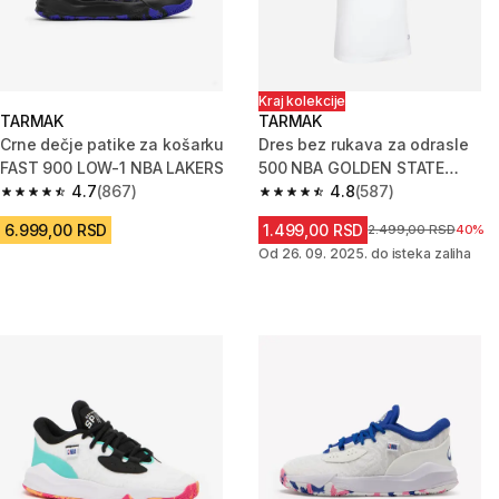
Kraj kolekcije
TARMAK
TARMAK
Crne dečje patike za košarku
Dres bez rukava za odrasle
FAST 900 LOW-1 NBA LAKERS
500 NBA GOLDEN STATE
4.7
(867)
WARRIORS
4.8
(587)
4.7 od 5 zvezdica from 867 Recenzije
4.8 od 5 zvezdica from 587 Rec
6.999,00 RSD
1.499,00 RSD
Cena pre sniženja
2.499,00 RSD
40%
Od 26. 09. 2025. do isteka zaliha