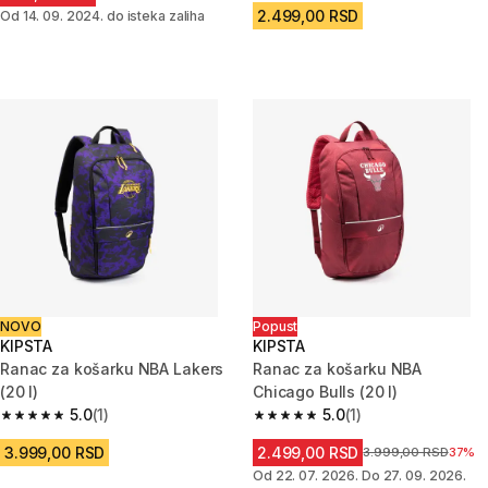
2.499,00 RSD
Od 14. 09. 2024. do isteka zaliha
NOVO
Popust
KIPSTA
KIPSTA
Ranac za košarku NBA Lakers
Ranac za košarku NBA
(20 l)
Chicago Bulls (20 l)
5.0
(1)
5.0
(1)
5.0 od 5 zvezdica from 1 Recenzije
5.0 od 5 zvezdica from 1 Recenz
3.999,00 RSD
2.499,00 RSD
Cena pre sniženja
3.999,00 RSD
37%
Od 22. 07. 2026. Do 27. 09. 2026.