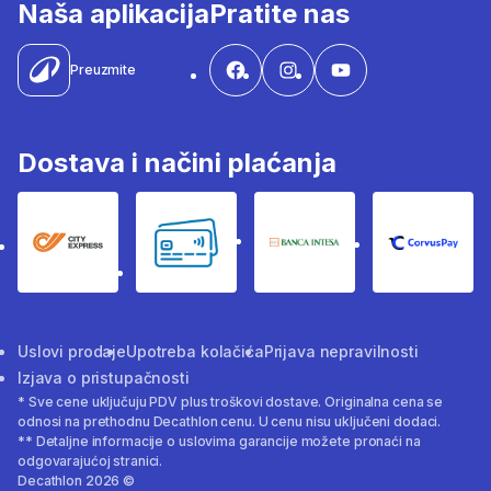
Naša aplikacija
Pratite nas
Preuzmite
Dostava i načini plaćanja
City Express
Bankovne kartice
Banka Intesa
Corvus
Uslovi prodaje
Upotreba kolačića
Prijava nepravilnosti
Izjava o pristupačnosti
* Sve cene uključuju PDV plus troškovi dostave. Originalna cena se
odnosi na prethodnu Decathlon cenu. U cenu nisu uključeni dodaci.
** Detaljne informacije o uslovima garancije možete pronaći na
odgovarajućoj stranici.
Decathlon 2026 ©